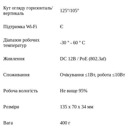
Кут огляду горизонталь/
125°/105°
вертикаль
Підтримка Wi-Fi
Є
Діапазон робочих
-30 ° - 60 ° С
температур
Живлення
DC 12В / PoE (802.3af)
Споживання
Очікування ≤1Вт, робота ≤10Вт
Робоча вологість
Не вище 95%
Розміри
135 х 70 х 34 мм
Вага
400 г