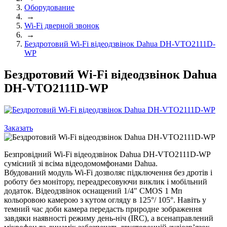
Оборудование
→
Wi-Fi дверной звонок
→
Бездротовий Wi-Fi відеодзвінок Dahua DH-VTO2111D-
WP
Бездротовий Wi-Fi відеодзвінок Dahua
DH-VTO2111D-WP
Заказать
Безпровідний Wi-Fi відеодзвінок Dahua DH-VTO2111D-WP
сумісний зі всіма відеодомомфонами Dahua.
Вбудований модуль Wi-Fi дозволяє підключення без дротів і
роботу без монітору, переадресовуючи виклик і мобільний
додаток. Відеодзвінок оснащений 1/4" CMOS 1 Мп
кольоровою камерою з кутом огляду в 125°/ 105°. Навіть у
темний час доби камера передасть природне зображення
завдяки наявності режиму день-ніч (IRC), а всенаправлений