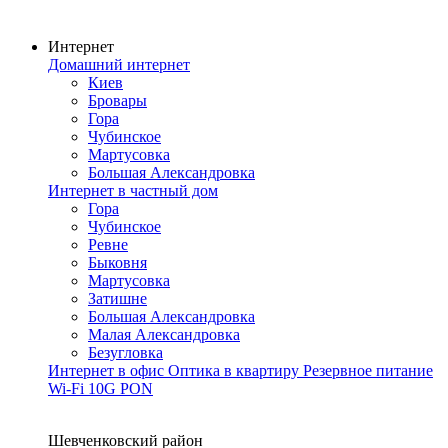
Интернет
Домашний интернет
Киев
Бровары
Гора
Чубинское
Мартусовка
Большая Александровка
Интернет в частный дом
Гора
Чубинское
Ревне
Быковня
Мартусовка
Затишне
Большая Александровка
Малая Александровка
Безугловка
Интернет в офис
Оптика в квартиру
Резервное питание
Wi-Fi
10G PON
Покрытие сети
Шевченковский район