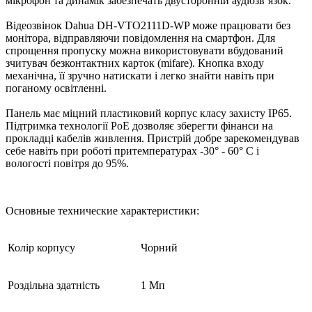
мікрофон та динамік забезпечать двусторонній аудіозв’язок.
Відеозвінок Dahua DH-VTO2111D-WP може працювати без
монітора, відправляючи повідомлення на смартфон. Для
спрощення пропуску можна використовувати вбудований
зчитувач безконтактних карток (mifare). Кнопка входу
механічна, її зручно натискати і легко знайти навіть при
поганому освітленні.
Панель має міцний пластиковий корпус класу захисту IP65.
Підтримка технології PoE дозволяє зберегти фінанси на
прокладці кабелів живлення. Пристрій добре зарекомендував
себе навіть при роботі притемпературах -30° - 60° С і
вологості повітря до 95%.
Основные технические характеристики:
Колір корпусу
Чорний
Роздільна здатність
1 Мп