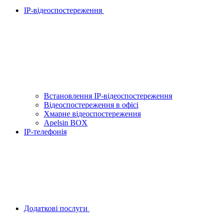
IP-відеоспостереження
Встановлення IP-відеоспостереження
Відеоспостереження в офісі
Хмарне відеоспостереження
Apelsin BOX
IP-телефонія
Додаткові послуги