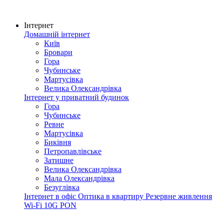
Інтернет
Домашній інтернет
Київ
Бровари
Гора
Чубинське
Мартусівка
Велика Олександрівка
Інтернет у приватний будинок
Гора
Чубинське
Ревне
Мартусівка
Биківня
Петропавлівське
Затишне
Велика Олександрівка
Мала Олександрівка
Безуглівка
Інтернет в офіс
Оптика в квартиру
Резервне живлення
Wi-Fi
10G PON
Покриття мережі