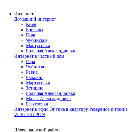
Интернет
Домашний интернет
Киев
Бровары
Гора
Чубинское
Мартусовка
Большая Александровка
Интернет в частный дом
Гора
Чубинское
Ревне
Быковня
Мартусовка
Затишне
Большая Александровка
Малая Александровка
Безугловка
Интернет в офис
Оптика в квартиру
Резервное питание
Wi-Fi
10G PON
Покрытие сети
Шевченковский район