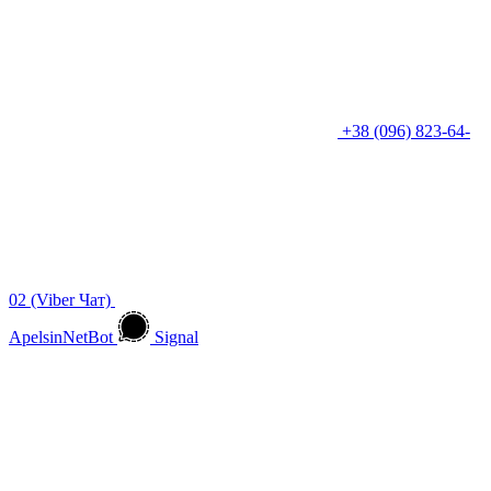
+38 (096) 823-64-
02 (Viber Чат)
ApelsinNetBot
Signal