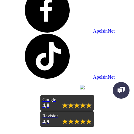
ApelsinNet
ApelsinNet
Просування з
Inweb
Google
4,8
Revisior
4,9