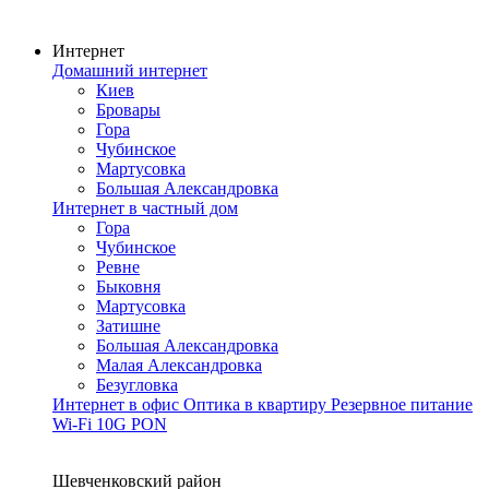
Интернет
Домашний интернет
Киев
Бровары
Гора
Чубинское
Мартусовка
Большая Александровка
Интернет в частный дом
Гора
Чубинское
Ревне
Быковня
Мартусовка
Затишне
Большая Александровка
Малая Александровка
Безугловка
Интернет в офис
Оптика в квартиру
Резервное питание
Wi-Fi
10G PON
Покрытие сети
Шевченковский район