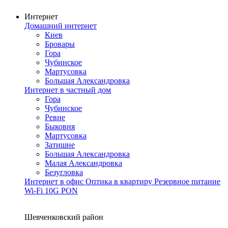
Интернет
Домашний интернет
Киев
Бровары
Гора
Чубинское
Мартусовка
Большая Александровка
Интернет в частный дом
Гора
Чубинское
Ревне
Быковня
Мартусовка
Затишне
Большая Александровка
Малая Александровка
Безугловка
Интернет в офис
Оптика в квартиру
Резервное питание
Wi-Fi
10G PON
Покрытие сети
Шевченковский район