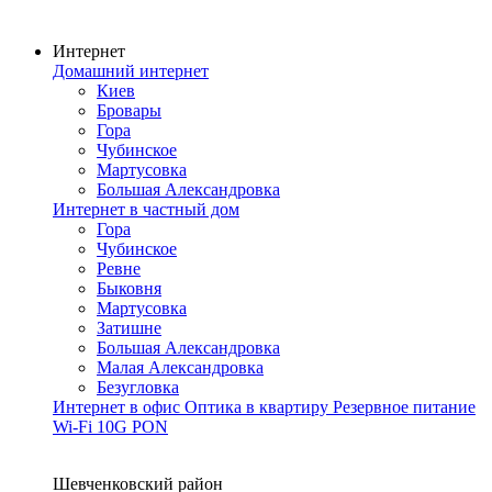
Интернет
Домашний интернет
Киев
Бровары
Гора
Чубинское
Мартусовка
Большая Александровка
Интернет в частный дом
Гора
Чубинское
Ревне
Быковня
Мартусовка
Затишне
Большая Александровка
Малая Александровка
Безугловка
Интернет в офис
Оптика в квартиру
Резервное питание
Wi-Fi
10G PON
Покрытие сети
Шевченковский район