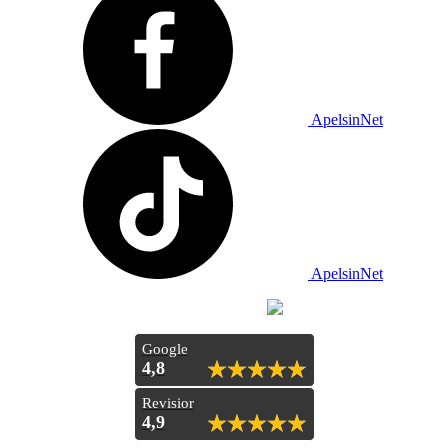
ApelsinNet
ApelsinNet
Просування з
Inweb
Google
4,8
Revisior
4,9