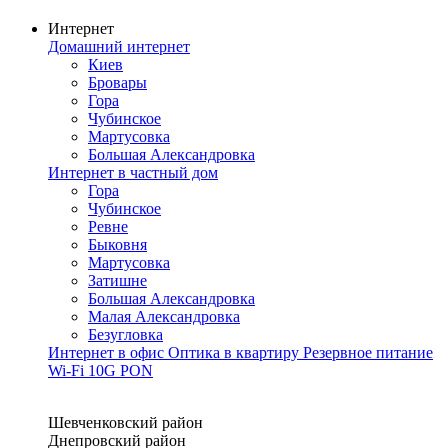
Интернет
Домашний интернет
Киев
Бровары
Гора
Чубинское
Мартусовка
Большая Александровка
Интернет в частный дом
Гора
Чубинское
Ревне
Быковня
Мартусовка
Затишне
Большая Александровка
Малая Александровка
Безугловка
Интернет в офис
Оптика в квартиру
Резервное питание
Wi-Fi
10G PON
Покрытие сети
Шевченковский район
Днепровский район