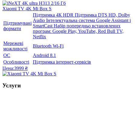
Xiaomi TV 4K Mi Box S
Підтримка 4К HDR Підтримка DTS HD, Dolby
Audio Інтелектуальна система Google Assistant і
Підтримувані
SmartCast Набір попередньо встановлених
формати
програм: Google Play, YouTube, Red Bull TV,
Netflix
Мережеві
Bluetooth Wi-Fi
можливості
ОС
Android 8.1
Особливості
Підтримка інтернет-сервісів
Цена:
3999 ₴
Услуги