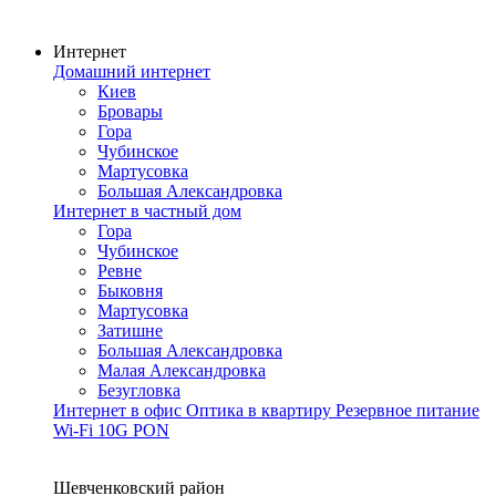
Интернет
Домашний интернет
Киев
Бровары
Гора
Чубинское
Мартусовка
Большая Александровка
Интернет в частный дом
Гора
Чубинское
Ревне
Быковня
Мартусовка
Затишне
Большая Александровка
Малая Александровка
Безугловка
Интернет в офис
Оптика в квартиру
Резервное питание
Wi-Fi
10G PON
Покрытие сети
Шевченковский район