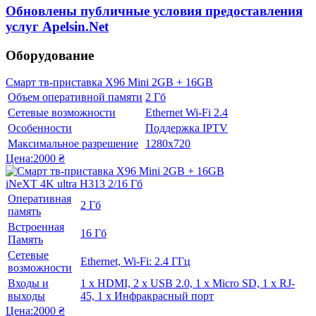
Обновлены публичные условия предоставления
услуг Apelsin.Net
Оборудование
Смарт тв-приставка X96 Mini 2GB + 16GB
Объем оперативной памяти
2 Гб
Сетевые возможности
Ethernet Wi-Fi 2.4
Особенности
Поддержка IPTV
Максимальное разрешение
1280x720
Цена:
2000 ₴
iNeXT 4K ultra H313 2/16 Гб
Оперативная
2 Гб
память
Встроенная
16 Гб
Память
Сетевые
Ethernet, Wi-Fi: 2.4 ГГц
возможности
Входы и
1 x HDMI, 2 x USB 2.0, 1 x Micro SD, 1 х RJ-
выходы
45, 1 х Инфракрасный порт
Цена:
2000 ₴