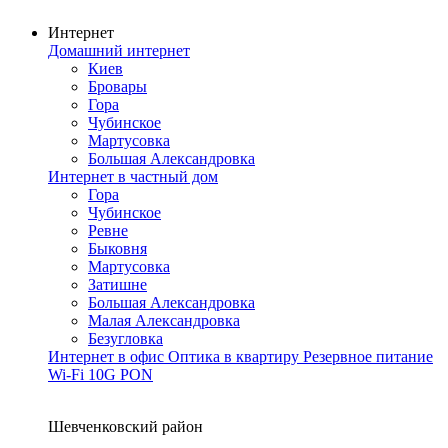
Интернет
Домашний интернет
Киев
Бровары
Гора
Чубинское
Мартусовка
Большая Александровка
Интернет в частный дом
Гора
Чубинское
Ревне
Быковня
Мартусовка
Затишне
Большая Александровка
Малая Александровка
Безугловка
Интернет в офис
Оптика в квартиру
Резервное питание
Wi-Fi
10G PON
Покрытие сети
Шевченковский район