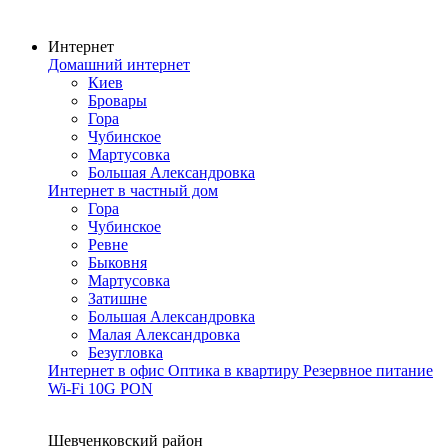
Интернет
Домашний интернет
Киев
Бровары
Гора
Чубинское
Мартусовка
Большая Александровка
Интернет в частный дом
Гора
Чубинское
Ревне
Быковня
Мартусовка
Затишне
Большая Александровка
Малая Александровка
Безугловка
Интернет в офис
Оптика в квартиру
Резервное питание
Wi-Fi
10G PON
Покрытие сети
Шевченковский район