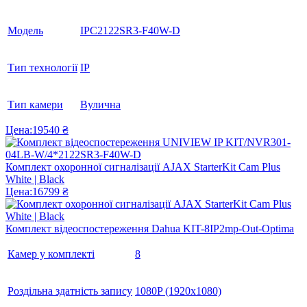
Модель
IPC2122SR3-F40W-D
Тип технології
IP
Тип камери
Вулична
Цена:
19540 ₴
Комплект охоронної сигналізації AJAX StarterKit Cam Plus
White | Black
Цена:
16799 ₴
Комплект відеоспостереження Dahua KIT-8IP2mp-Out-Optima
Камер у комплекті
8
Роздільна здатність запису
1080P (1920x1080)