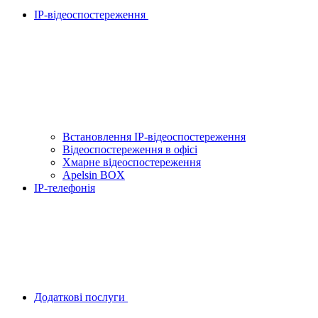
IP-відеоспостереження
Встановлення IP-відеоспостереження
Відеоспостереження в офісі
Хмарне відеоспостереження
Apelsin BOX
IP-телефонія
Додаткові послуги