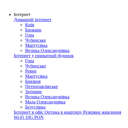
Інтернет
Домашній інтернет
Київ
Бровари
Гора
Чубинське
Мартусівка
Велика Олександрівка
Інтернет у приватний будинок
Гора
Чубинське
Ревне
Мартусівка
Биківня
Петропавлівське
Затишне
Велика Олександрівка
Мала Олександрівка
Безуглівка
Інтернет в офіс
Оптика в квартиру
Резервне живлення
Wi-Fi
10G PON
Покриття мережі