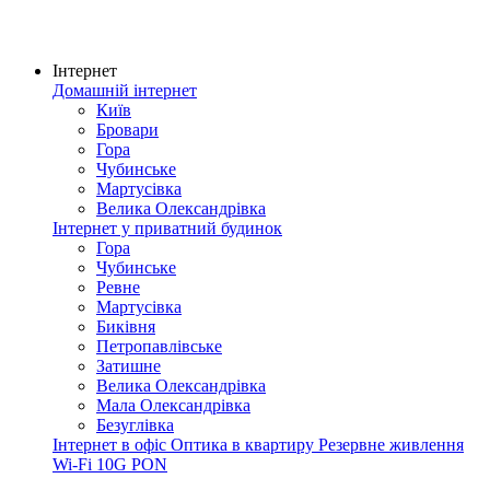
Інтернет
Домашній інтернет
Київ
Бровари
Гора
Чубинське
Мартусівка
Велика Олександрівка
Інтернет у приватний будинок
Гора
Чубинське
Ревне
Мартусівка
Биківня
Петропавлівське
Затишне
Велика Олександрівка
Мала Олександрівка
Безуглівка
Інтернет в офіс
Оптика в квартиру
Резервне живлення
Wi-Fi
10G PON
Покриття мережі