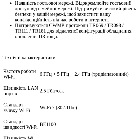
Наявність гостьової мережі. Відокремлюйте гостьовий
доступ від сімейної мережі. Підтримуйте високий рівень
безпеки у вашій мережі, щоб захистити вашу
конфіденційність під час роботи в інтернеті.
Підтримуються CWMP-протоколи TR069 / TR098 /
TR111 / TR181 для віддаленої конфігурації обладнання,
оновлення ПЗ тощо.
Технічні характеристики
Частота роботи
6 ГГц + 5 ГГц + 2.4 ГГц (тридіапазонний)
Wi-Fi
Швидкість LAN
2.5 Гбіт/сек
портів
Стандарт
Wi-Fi 7 (802.11be)
зв'язку Wi-Fi
Стандарт
BE1100
швидкості Wi-Fi
Швидкість Wi-