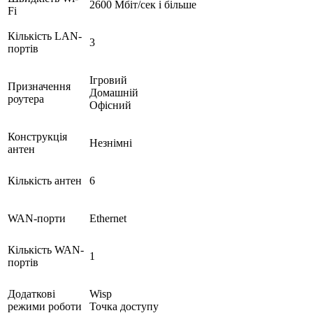
2600 Мбіт/сек і більше
Fi
Кількість LAN-
3
портів
Ігровий
Призначення
Домашній
роутера
Офісний
Конструкція
Незнімні
антен
Кількість антен
6
WAN-порти
Ethernet
Кількість WAN-
1
портів
Додаткові
Wisp
режими роботи
Точка доступу