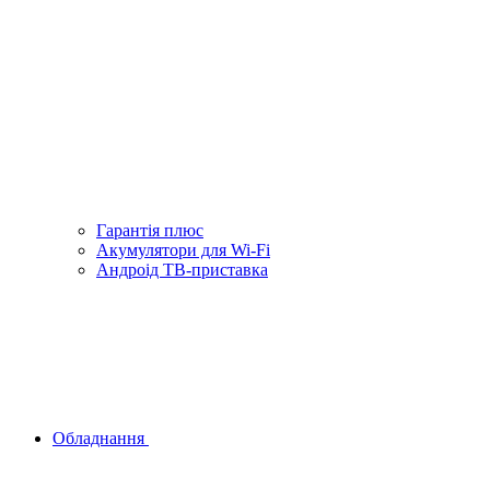
Гарантiя плюс
Акумулятори для Wi-Fi
Андроід ТВ-приставка
Обладнання