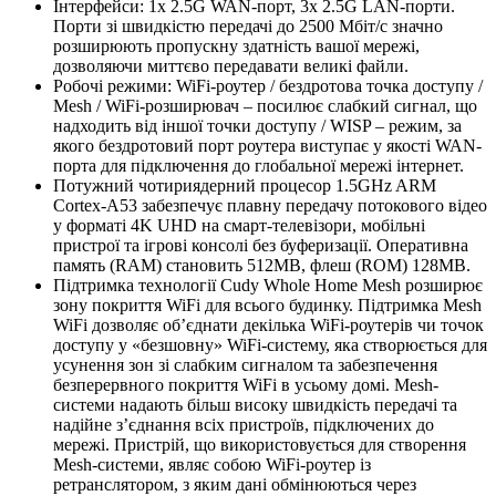
Інтерфейси: 1x 2.5G WAN-порт, 3x 2.5G LAN-порти.
Порти зі швидкістю передачі до 2500 Мбіт/с значно
розширюють пропускну здатність вашої мережі,
дозволяючи миттєво передавати великі файли.
Робочі режими: WiFi-роутер / бездротова точка доступу /
Mesh / WiFi-розширювач – посилює слабкий сигнал, що
надходить від іншої точки доступу / WISP – режим, за
якого бездротовий порт роутера виступає у якості WAN-
порта для підключення до глобальної мережі інтернет.
Потужний чотириядерний процесор 1.5GHz ARM
Cortex-A53 забезпечує плавну передачу потокового відео
у форматі 4K UHD на смарт-телевізори, мобільні
пристрої та ігрові консолі без буферизації. Оперативна
память (RAM) становить 512MB, флеш (ROM) 128MB.
Підтримка технології Cudy Whole Home Mesh розширює
зону покриття WiFi для всього будинку. Підтримка Mesh
WiFi дозволяє об’єднати декілька WiFi-роутерів чи точок
доступу у «безшовну» WiFi-систему, яка створюється для
усунення зон зі слабким сигналом та забезпечення
безперервного покриття WiFi в усьому домі. Mesh-
системи надають більш високу швидкість передачі та
надійне з’єднання всіх пристроїв, підключених до
мережі. Пристрій, що використовується для створення
Mesh-системи, являє собою WiFi-роутер із
ретранслятором, з яким дані обмінюються через