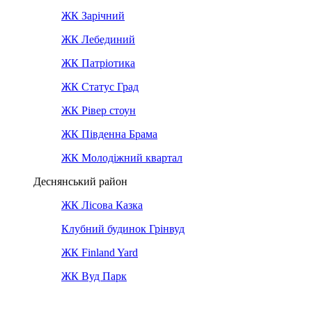
ЖК Зарічний
ЖК Лебединий
ЖК Патріотика
ЖК Статус Град
ЖК Рівер стоун
ЖК Південна Брама
ЖК Молодіжний квартал
Деснянський район
ЖК Лісова Казка
Клубний будинок Грінвуд
ЖК Finland Yard
ЖК Вуд Парк