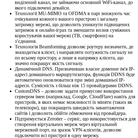
виділений канал, не займаючи основний WiFi-канал, до
якого підключені девайси.
Технології MU-MIMO та OFDMA в парі знижують час
очікування кожного вашого пристрою і загальну
затримку мережі, що дозволить уникнути підвищених
затримок в онлайн-іграх та зменшити вплив суміжних
користувачів вашої мережі (ТВ, смартфони) на
з’єднання.
Технологія Beamforming дозволяє роутеру визначити, де
знаходиться клієнт, і направляти потужність сигналу не
по всьому простору, а лише в напрямку клієнта, що
значно покращує якість сигналу.
Динамічний DNS. Призначивши власне доменне ім'я IP-
адресі домашнього маршрутизатора, функція DDNS буде
автоматично оновлюватися при зміні домашньої IP-
адреси. Сумісність з більш ніж 15 провайдерами DDNS.
CustomDNS – дозволяє задати примусове використання
сервером імен (наприклад, Google, CloudFlare) навіть для
пристроїв, в яких немає можливості їх міняти (таких як
телевізори), що покращить швидкість завантаження
сайтів і дозволить обійти обмеження від провайдера.
Підтримується Zerotier – сервіс, що використовується для
створення віртуальних мереж через віртуальний
мережевий порт, на зразок VPN-клієнтів, дозволяє
підключити всі пристрої в одну мережу.