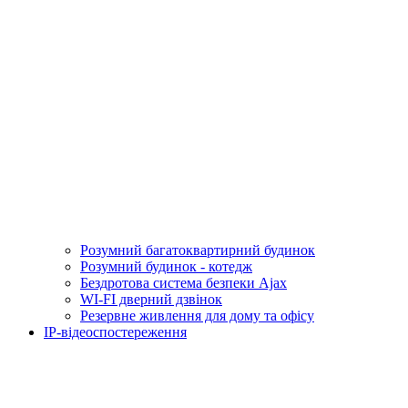
Розумний багатоквартирний будинок
Розумний будинок - котедж
Бездротова система безпеки Ajax
WI-FI дверний дзвінок
Резервне живлення для дому та офісу
IP-відеоспостереження