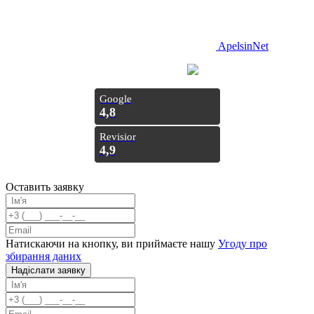
ApelsinNet
Просування з
Inweb
Google
4,8
Revisior
4,9
Оставить заявку
Натискаючи на кнопку, ви приймаєте нашу
Угоду про
збирання даних
Надiслати заявку