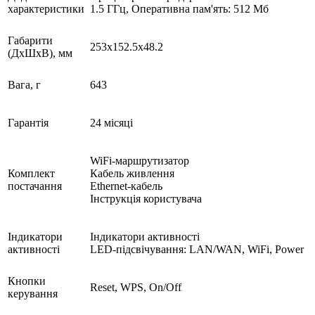
характеристики
1.5 ГГц, Оперативна пам'ять: 512 Мб
Габарити
253x152.5x48.2
(ДxШxВ), мм
Вага, г
643
Гарантія
24 місяці
WiFi-маршрутизатор
Комплект
Кабель живлення
постачання
Ethernet-кабель
Інструкція користувача
Індикатори
Індикатори активності
активності
LED-підсвічування: LAN/WAN, WiFi, Power
Кнопки
Reset, WPS, On/Off
керування