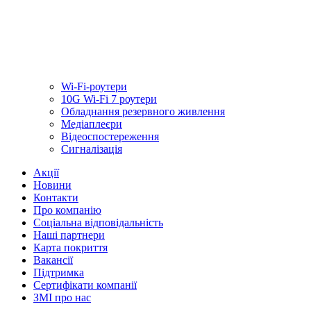
Wi-Fi-роутери
10G Wi-Fi 7 роутери
Обладнання резервного живлення
Медiаплеєри
Відеоспостереження
Сигналізація
Акції
Новини
Контакти
Про компанію
Соціальна відповідальність
Наші партнери
Карта покриття
Вакансії
Підтримка
Сертифікати компанії
ЗМІ про нас