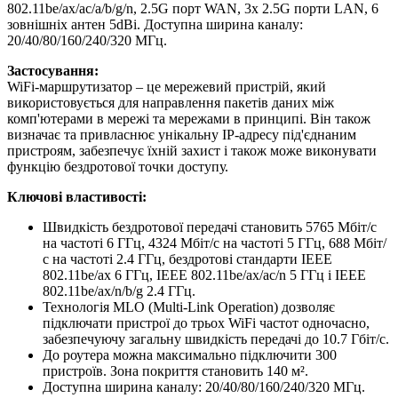
802.11be/ax/ac/a/b/g/n, 2.5G порт WAN, 3x 2.5G порти LAN, 6
зовнішніх антен 5dBi. Доступна ширина каналу:
20/40/80/160/240/320 МГц.
Застосування:
WiFi-маршрутизатор – це мережевий пристрій, який
використовується для направлення пакетів даних між
комп'ютерами в мережі та мережами в принципі. Він також
визначає та привласнює унікальну IP-адресу під'єднаним
пристроям, забезпечує їхній захист і також може виконувати
функцію бездротової точки доступу.
Ключові властивості:
Швидкість бездротової передачі становить 5765 Мбіт/с
на частоті 6 ГГц, 4324 Мбіт/с на частоті 5 ГГц, 688 Мбіт/
с на частоті 2.4 ГГц, бездротові стандарти IEEE
802.11be/ax 6 ГГц, IEEE 802.11be/ax/ac/n 5 ГГц і IEEE
802.11be/ax/n/b/g 2.4 ГГц.
Технологія MLO (Multi-Link Operation) дозволяє
підключати пристрої до трьох WiFi частот одночасно,
забезпечуючу загальну швидкість передачі до 10.7 Гбіт/с.
До роутера можна максимально підключити 300
пристроїв. Зона покриття становить 140 м².
Доступна ширина каналу: 20/40/80/160/240/320 МГц.