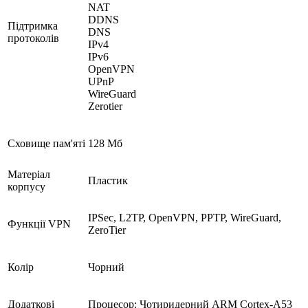
NAT
DDNS
Підтримка
DNS
протоколів
IPv4
IPv6
OpenVPN
UPnP
WireGuard
Zerotier
Сховище пам'яті
128 Мб
Матеріал
Пластик
корпусу
IPSec, L2TP, OpenVPN, PPTP, WireGuard,
Функції VPN
ZeroTier
Колір
Чорний
Додаткові
Процесор: Чотиридерний ARM Cortex-A53