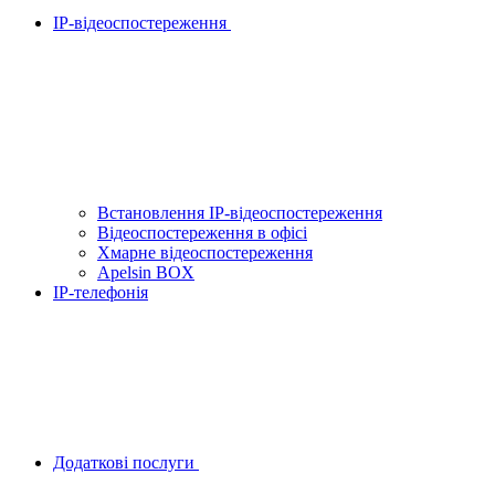
IP-відеоспостереження
Встановлення IP-відеоспостереження
Відеоспостереження в офісі
Хмарне відеоспостереження
Apelsin BOX
IP-телефонія
Додаткові послуги