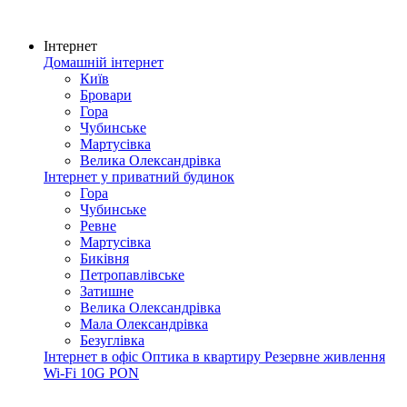
Інтернет
Домашній інтернет
Київ
Бровари
Гора
Чубинське
Мартусівка
Велика Олександрівка
Інтернет у приватний будинок
Гора
Чубинське
Ревне
Мартусівка
Биківня
Петропавлівське
Затишне
Велика Олександрівка
Мала Олександрівка
Безуглівка
Інтернет в офіс
Оптика в квартиру
Резервне живлення
Wi-Fi
10G PON
Покриття мережі