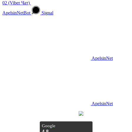
02 (Viber Чат)
ApelsinNetBot
Signal
ApelsinNet
ApelsinNet
Просування з
Inweb
Google
4,8