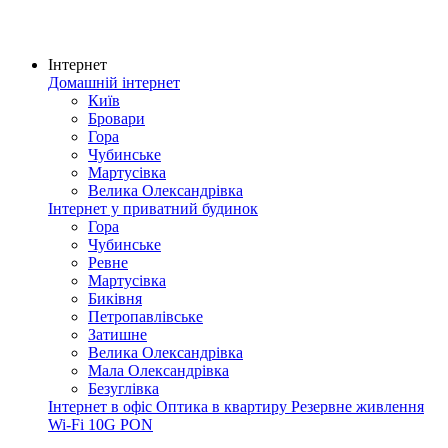
Інтернет
Домашній інтернет
Київ
Бровари
Гора
Чубинське
Мартусівка
Велика Олександрівка
Інтернет у приватний будинок
Гора
Чубинське
Ревне
Мартусівка
Биківня
Петропавлівське
Затишне
Велика Олександрівка
Мала Олександрівка
Безуглівка
Інтернет в офіс
Оптика в квартиру
Резервне живлення
Wi-Fi
10G PON
Покриття мережі