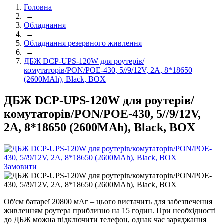
Головна
→
Обладнання
→
Обладнання резервного живлення
→
ДБЖ DCP-UPS-120W для роутерів/
комутаторів/PON/POE-430, 5//9/12V, 2A, 8*18650
(2600MAh), Black, BOX
ДБЖ DCP-UPS-120W для роутерів/
комутаторів/PON/POE-430, 5//9/12V,
2A, 8*18650 (2600MAh), Black, BOX
Замовити
Об'єм батареї 20800 мАг – цього вистачить для забезпечення
живленням роутера приблизно на 15 годин. При необхідності
до ДБЖ можна підключити телефон, однак час заряджання