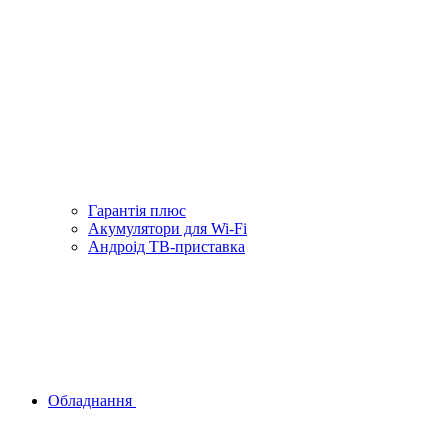
Гарантiя плюс
Акумулятори для Wi-Fi
Андроід ТВ-приставка
Обладнання