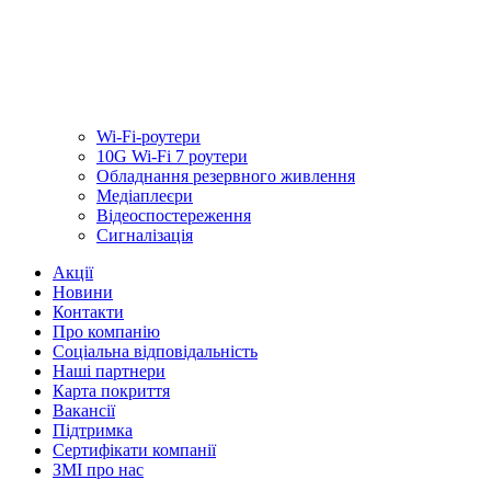
Wi-Fi-роутери
10G Wi-Fi 7 роутери
Обладнання резервного живлення
Медiаплеєри
Відеоспостереження
Сигналізація
Акції
Новини
Контакти
Про компанію
Соціальна відповідальність
Наші партнери
Карта покриття
Вакансії
Підтримка
Сертифікати компанії
ЗМІ про нас