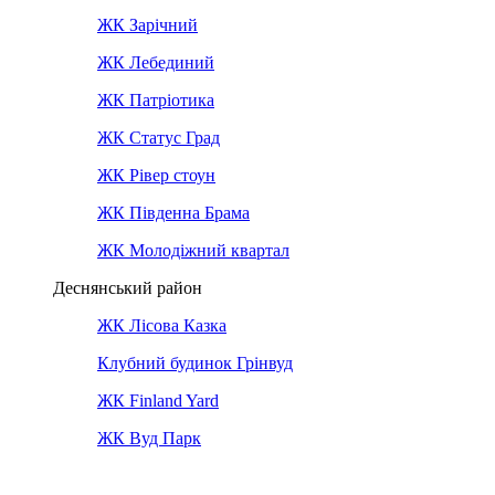
ЖК Зарічний
ЖК Лебединий
ЖК Патріотика
ЖК Статус Град
ЖК Рівер стоун
ЖК Південна Брама
ЖК Молодіжний квартал
Деснянський район
ЖК Лісова Казка
Клубний будинок Грінвуд
ЖК Finland Yard
ЖК Вуд Парк