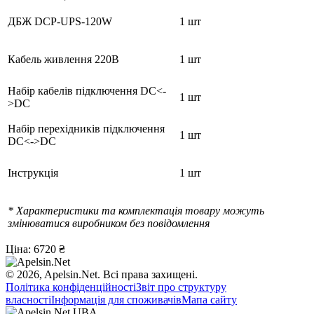
ДБЖ DCP-UPS-120W
1 шт
Кабель живлення 220В
1 шт
Набір кабелів підключення DC<-
1 шт
>DC
Набір перехідників підключення
1 шт
DC<->DC
Інструкція
1 шт
* Характеристики та комплектація товару можуть
змінюватися виробником без повідомлення
Ціна:
6720 ₴
© 2026, Apelsin.Net. Всі права захищені.
Політика конфіденційності
Звіт про структуру
власності
Інформація для споживачів
Мапа сайту