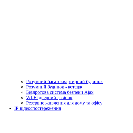
Розумний багатоквартирний будинок
Розумний будинок - котедж
Бездротова система безпеки Ajax
WI-FI дверний дзвінок
Резервне живлення для дому та офісу
IP-відеоспостереження