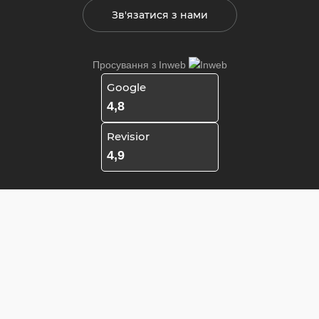
Зв'язатися з нами
Просування з
Inweb
Google
4,8
Revisior
4,9