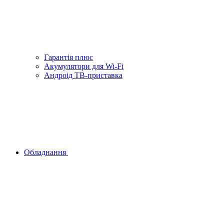
Гарантiя плюс
Акумулятори для Wi-Fi
Андроід ТВ-приставка
Обладнання