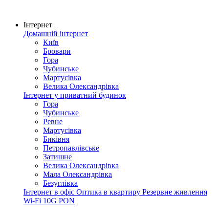
Інтернет
Домашній інтернет
Київ
Бровари
Гора
Чубинське
Мартусівка
Велика Олександрівка
Інтернет у приватний будинок
Гора
Чубинське
Ревне
Мартусівка
Биківня
Петропавлівське
Затишне
Велика Олександрівка
Мала Олександрівка
Безуглівка
Інтернет в офіс
Оптика в квартиру
Резервне живлення
Wi-Fi
10G PON
Покриття мережі