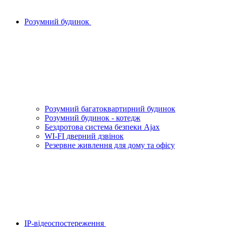
Розумний будинок
Розумний багатоквартирний будинок
Розумний будинок - котедж
Бездротова система безпеки Ajax
WI-FI дверний дзвінок
Резервне живлення для дому та офісу
IP-відеоспостереження