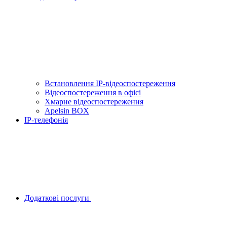
Встановлення IP-відеоспостереження
Відеоспостереження в офісі
Хмарне відеоспостереження
Apelsin BOX
IP-телефонія
Додаткові послуги