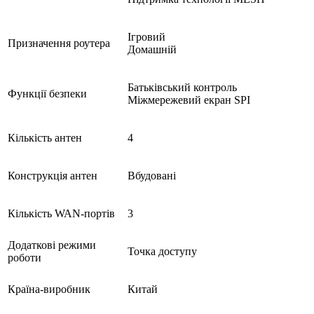
Ігровий
Призначення роутера
Домашній
Батьківський контроль
Функції безпеки
Міжмережевий екран SPI
Кількість антен
4
Конструкція антен
Вбудовані
Кількість WAN-портів
3
Додаткові режими
Точка доступу
роботи
Країна-виробник
Китай