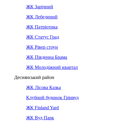
ЖК Зарічний
ЖК Лебединий
ЖК Патріотика
ЖК Статус Град
ЖК Рівер стоун
ЖК Південна Брама
ЖК Молодіжний квартал
Деснянський район
ЖК Лісова Казка
Клубний будинок Грінвуд
ЖК Finland Yard
ЖК Вуд Парк