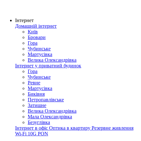
Інтернет
Домашній інтернет
Київ
Бровари
Гора
Чубинське
Мартусівка
Велика Олександрівка
Інтернет у приватний будинок
Гора
Чубинське
Ревне
Мартусівка
Биківня
Петропавлівське
Затишне
Велика Олександрівка
Мала Олександрівка
Безуглівка
Інтернет в офіс
Оптика в квартиру
Резервне живлення
Wi-Fi
10G PON
Покриття мережі