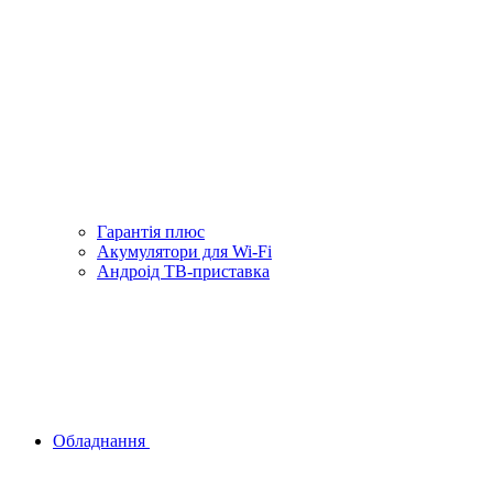
Гарантiя плюс
Акумулятори для Wi-Fi
Андроід ТВ-приставка
Обладнання