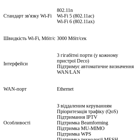
802.11n
Стандарт зв'язку Wi-Fi
Wi-Fi 5 (802.11ac)
Wi-Fi 6 (802.11ax)
Швидкість Wi-Fi, Мбіт/с
3000 Мбіт/сек
3 гігабітні порти (у кожному
пристрої Deco)
Інтерфейси
Підтримує автоматичне визначення
WAN/LAN
WAN-порт
Ethernet
З віддаленим керуванням
Пріоритезація трафіку (QoS)
Підтримання IPTV
Особливості
Підтримка Beamforming
Підтримка MU-MIMO
Підтримка WPS
Підтримка технології MESH