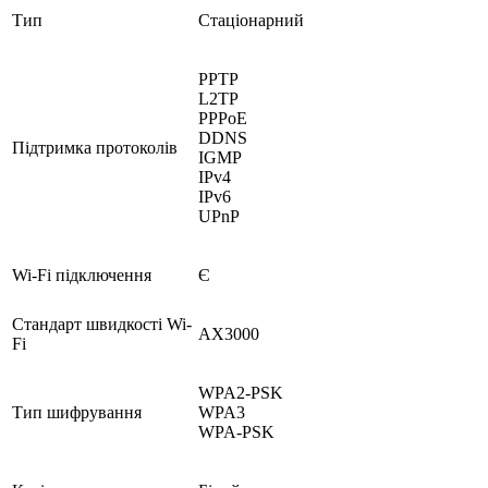
Тип
Стаціонарний
PPTP
L2TP
PPPoE
DDNS
Підтримка протоколів
IGMP
IPv4
IPv6
UPnP
Wi-Fi підключення
Є
Стандарт швидкості Wi-
AX3000
Fi
WPA2-PSK
Тип шифрування
WPA3
WPA-PSK