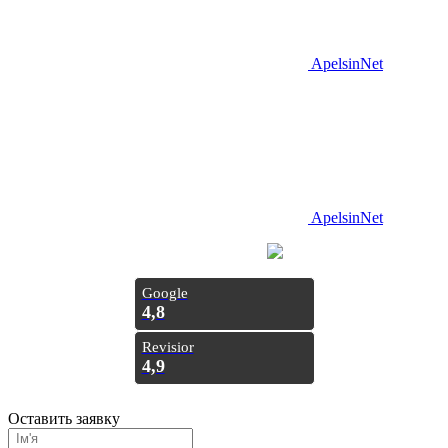
ApelsinNet
ApelsinNet
Просування з
Inweb
Google
4,8
Revisior
4,9
Оставить заявку