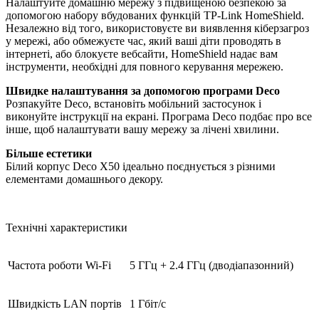
Налаштуйте домашню мережу з підвищеною безпекою за
допомогою набору вбудованих функцій TP-Link HomeShield.
Незалежно від того, використовуєте ви виявлення кіберзагроз
у мережі, або обмежуєте час, який ваші діти проводять в
інтернеті, або блокуєте вебсайти, HomeShield надає вам
інструменти, необхідні для повного керування мережею.
Швидке налаштування за допомогою програми Deco
Розпакуйте Deco, встановіть мобільний застосунок і
виконуйте інструкції на екрані. Програма Deco подбає про все
інше, щоб налаштувати вашу мережу за лічені хвилини.
Більше естетики
Білий корпус Deco X50 ідеально поєднується з різними
елементами домашнього декору.
Технічні характеристики
Частота роботи Wi-Fi
5 ГГц + 2.4 ГГц (дводіапазонний)
Швидкість LAN портів
1 Гбіт/с