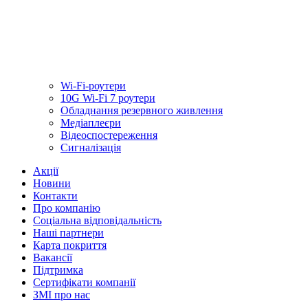
Wi-Fi-роутери
10G Wi-Fi 7 роутери
Обладнання резервного живлення
Медiаплеєри
Відеоспостереження
Сигналізація
Акції
Новини
Контакти
Про компанію
Соціальна відповідальність
Наші партнери
Карта покриття
Вакансії
Підтримка
Сертифікати компанії
ЗМІ про нас