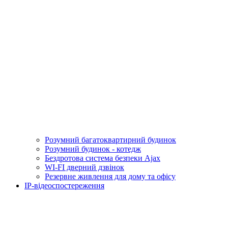
Розумний багатоквартирний будинок
Розумний будинок - котедж
Бездротова система безпеки Ajax
WI-FI дверний дзвінок
Резервне живлення для дому та офісу
IP-відеоспостереження