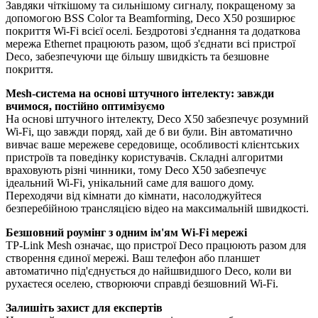
Завдяки чіткішому та сильнішому сигналу, покращеному за
допомогою BSS Color та Beamforming, Deco X50 розширює
покриття Wi-Fi всієї оселі. Бездротові з'єднання та додаткова
мережа Ethernet працюють разом, щоб з'єднати всі пристрої
Deco, забезпечуючи ще більшу швидкість та безшовне
покриття.
Mesh-система на основі штучного інтелекту: завжди
вчимося, постійно оптимізуємо
На основі штучного інтелекту, Deco X50 забезпечує розумний
Wi-Fi, що завжди поряд, хай де б ви були. Він автоматично
вивчає ваше мережеве середовище, особливості клієнтських
пристроїв та поведінку користувачів. Складні алгоритми
враховують різні чинники, тому Deco X50 забезпечує
ідеальний Wi-Fi, унікальний саме для вашого дому.
Переходячи від кімнати до кімнати, насолоджуйтеся
безперебійною трансляцією відео на максимальній швидкості.
Безшовний роумінг з одним ім'ям Wi-Fi мережі
TP-Link Mesh означає, що пристрої Deco працюють разом для
створення єдиної мережі. Ваш телефон або планшет
автоматично під'єднується до найшвидшого Deco, коли ви
рухаєтеся оселею, створюючи справді безшовний Wi-Fi.
Залишіть захист для експертів