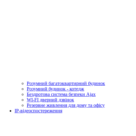
Розумний багатоквартирний будинок
Розумний будинок - котедж
Бездротова система безпеки Ajax
WI-FI дверний дзвінок
Резервне живлення для дому та офісу
IP-відеоспостереження