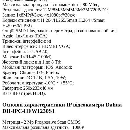
Максимальна пропускна спроможність: 80 Мб/с;
Роздільна здатність: 12M/8M/5M/4M/3M/2M/720P/D1;
Запис: 1х8MP@3к/с, 4х1080p@30к/с
Кодеки стиснення: H.264/H.265/Smart H.264+/Smart
H.265+/MJPEG
Опції: SMD Plus, захист периметра, розпізнавання облич;
Аудіо: 1вх/1вих (RCA);
Тривожні інтерфейси: ні
Відеоінтерфейси: 1 HDMI/1 VGA;
Інтерфейси: 2×USB2.0;
Мережа: 1×RJ-45 (100М);
Жорсткий диск: від 1 до 8 Тб;
Мобільні платформи: IOS, Android;
Браузер: Chrome, IE9, Firefox
Живлення: DC 12 В, 1.5A, 10W;
Робоча температура: -10°C ~ +55°C;
Габарити: 260x233x48 мм
Вага 810 г (без HDD).
Основні характеристики IP відеокамери Dahua
DH-IPC-HFW1230S1
Матриця - 2 Mp Progressive Scan CMOS
Максимальна роздільна здатність - 1080P