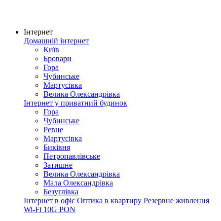
Інтернет
Домашній інтернет
Київ
Бровари
Гора
Чубинське
Мартусівка
Велика Олександрівка
Інтернет у приватний будинок
Гора
Чубинське
Ревне
Мартусівка
Биківня
Петропавлівське
Затишне
Велика Олександрівка
Мала Олександрівка
Безуглівка
Інтернет в офіс
Оптика в квартиру
Резервне живлення
Wi-Fi
10G PON
Покриття мережі