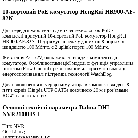
10-портовий PoE комутатор HongRui HR900-AF-
82N
Для передачі живлення і даних за технологією РоЕ в
комплекті присутній 10-портовий PoE комутатор HongRui
HR900-AF-82N. Підтримує передачу даних по 8 портах зі
швидкістю 100 Мбіт/с, є 2 uplink порти 100 Мбіт/с.
Живлення AC 52V, блок живлення йде в комплекті до
комутатора. Особливостями цієї моделі є: функція управління
потоком (Flow Control); реалізований алгоритм оптимізації
енергоспоживання; підтримка технології WatchDog.
Для підключення камер до комутатора в комплект входять
8
патч-кордів Kingda UTP CAT5e
довжиною 20 м з роз'ємами
RG45 на двох кінцях.
Основні технічні параметри Dahua DHI-
NVR2108HS-I
Тип: NVR
ОС: Linux;
Підтримка камер: 8 IP;