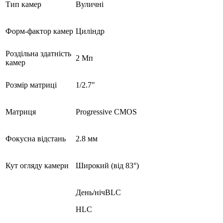
Тип камер
Вуличні
Форм-фактор камер
Ц
иліндр
Роздільна здатність
2 Мп
камер
Розмір матриці
1/2.7"
Матриця
Progressive CMOS
Фокусна відстань
2.8 мм
Кут огляду камери
Широкий (від 83°)
День/нічBLC
HLC