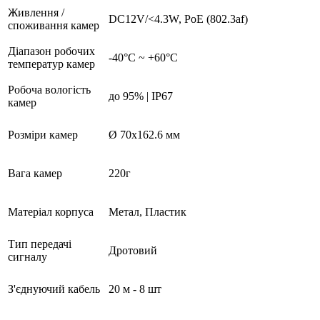
Живлення /
DC12V/<4.3W, PoE (802.3af)
споживання камер
Діапазон робочих
-40°C ~ +60°C
температур камер
Робоча вологість
до 95% | IP67
камер
Розміри камер
Ø 70x162.6 мм
Вага камер
220г
Матеріал корпуса
Метал, Пластик
Тип передачі
Дротовий
сигналу
З'єднуючий кабель
20 м - 8 шт