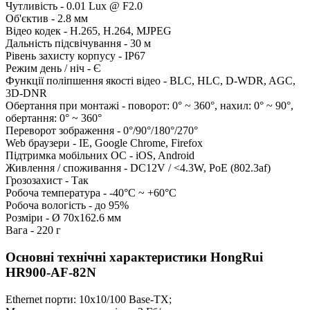
Чутливість - 0.01 Lux @ F2.0
Об'єктив - 2.8 мм
Відео кодек - H.265, H.264, MJPEG
Дальність підсвічування - 30 м
Рівень захисту корпусу - IP67
Режим день / ніч - Є
Функції поліпшення якості відео - BLC, HLC, D-WDR, AGC,
3D-DNR
Обертання при монтажі - поворот: 0° ~ 360°, нахил: 0° ~ 90°,
обертання: 0° ~ 360°
Переворот зображення - 0°/90°/180°/270°
Web браузери - IE, Google Chrome, Firefox
Підтримка мобільних ОС - iOS, Android
Живлення / споживання - DC12V / <4.3W, PoE (802.3af)
Грозозахист - Так
Робоча температура - -40°С ~ +60°С
Робоча вологість - до 95%
Розміри - Ø 70x162.6 мм
Вага - 220 г
Основні технічні характеристики HongRui
HR900-AF-82N
Ethernet порти: 10x10/100 Base-TX;