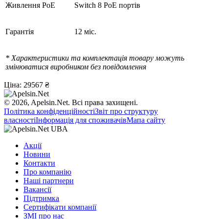
Живлення PoE
Switch 8 PoE портів
Гарантія
12 міс.
* Характеристики та комплектація товару можуть
змінюватися виробником без повідомлення
Ціна:
29567 ₴
© 2026, Apelsin.Net. Всі права захищені.
Політика конфіденційності
Звіт про структуру
власності
Інформація для споживачів
Мапа сайту
Акції
Новини
Контакти
Про компанію
Наші партнери
Вакансії
Підтримка
Сертифікати компанії
ЗМІ про нас