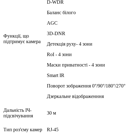
D-WDR
Баланс білого
AGC
3D-DNR
Функції, що
підтримує камера
Детекція руху- 4 зони
RoI - 4 зони
Маски приватності - 4 зони
Smart IR
Поворот зображення 0°/90°/180°/270°
Дзеркальне відображенння
Дальність ІЧ-
30 м
підсвічування
Тип роз'єму камер
RJ-45