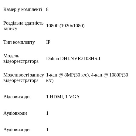
Камер у комплекті
8
Роздільна здатність
1080P (1920x1080)
запису
Тип комплекту
IP
Модель
Dahua DHI-NVR2108HS-I
відеореєстратора
Можливості запису
1-кан.@ 8MP(30 к/с), 4-кан.@ 1080P(30
відеореєстратора
к/с)
Відеовиходи
1 HDMI, 1 VGA
Аудіовходи
1
Аудіовиходи
1