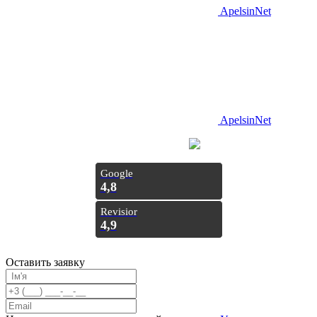
ApelsinNet
ApelsinNet
Просування з
Inweb
Google
4,8
Revisior
4,9
Оставить заявку