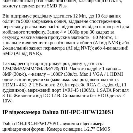
відеоаналітики розпізнавання облич, класифікації об'єктів,
захисту периметра та SMD Plus.
Він підтримує роздільну здатність 12 Мп, до 10 баз даних
облич та 5000 зображень облич, віддалене спостереження,
перегляд у реальному часі та відтворення відео в програмі для
мобільного телефону. Запис 4 × 1080p при 30 кадрах за
секунду, максимальна пропускна здатність - 80 Мбіт/с, 1-
канальне виявлення та розпізнавання облич (AI від NVR); або
2-канальний захист периметра (AI від NVR); або 4-канальний
SMD (AI від NVR).
Також, реєстратор підтримує роздільну здатність -
12M/8M/5M/4M/3M/2M/720p/D1. Частота кадрів: 1 канал –
8MP (30к/с), 4-каналу – 1080P (30к/с). Має 1 VGA / 1 HDMI
одночасний відеовихід (максимальна роздільна здатність
HDMI - 4K), 2 USB-порти 2.0, інтерфейс RCA (1 аудіовхід і 1
аудіовиход), мережевий порт 1×RJ-45 (100М), 1 SATA Port для
8 Тб. Живлення від DC 12 В. Споживання без HDD-диску ≤
10W.
IP відеокамера Dahua DH-IPC-HFW1230S1
Dahua DH-IPC-HFW1230S1 - вулична відеокамера
циліндричної форми. Камера оснащена 1/2.7" CMOS