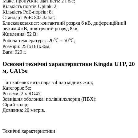
Макс. пропускна здатність: 2 Гб/с;
Кількість портів Uplink: 2;
Кількість PoE-портів: 8;
Стандарт PoE: 802.3af/at;
Блискавкозахист: контактний розряд 6 кВ, диференційний
режим 4 кВ, повітряний розряд 8кв;
Живлення: 52 В;
Робоча температура: -20℃ ~ 50℃;
Розміри: 251х161х36м;
Вага: 920 г.
Основні технічні характеристики Kingda UTP, 20
м, CAT5e
Тип кабелю: вита пара з 4 пар мідних жил;
Категорія: 5e;
Роз'єми: 2 x RG45;
Зовнішня оболонка: полівінілхлорид (ПВХ);
Сірий колір;
Довжина: 20 метрів.
Технічні характеристики