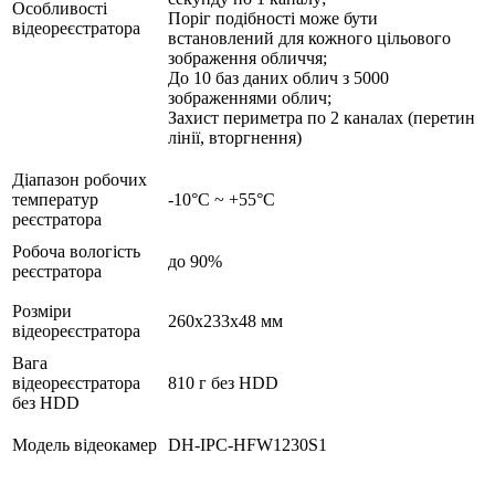
Особливості
Поріг подібності може бути
відеореєстратора
встановлений для кожного цільового
зображення обличчя;
До 10 баз даних облич з 5000
зображеннями облич;
Захист периметра по 2 каналах (перетин
лінії, вторгнення)
Діапазон робочих
температур
-10°C ~ +55°C
реєстратора
Робоча вологість
до 90%
реєстратора
Розміри
260x233x48 мм
відеореєстратора
Вага
відеореєстратора
810 г без HDD
без HDD
Модель відеокамер
DH-IPC-HFW1230S1