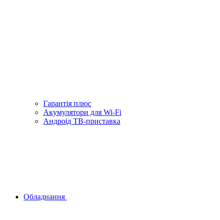
Гарантiя плюс
Акумулятори для Wi-Fi
Андроід ТВ-приставка
Обладнання