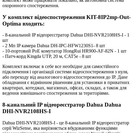
комплект може працювати локально, як автономна система
охоронного спостереження.
У комплект відеоспостереження KIT-8IP2mp-Out-
Optima входить:
- 8-канальний IP відеореєстратор Dahua DHI-NVR2108HS-I - 1
шт
- 2 Mп IP камера Dahua DH-IPC-HFW1230S1- 8 шт
- 10-портовий PoE комутатор HongRui HR900-AF-82N - 1 шт
- Патч-корд Kingda UTP, 20 м, CAT5e - 8 шт
Комплект включає в себе все необхідне для самостійного
підключення і організації системи відеоспостереження з нуля,
або переходу від аналогового відеоспостереження до IP. Дане
обладнання є відмінним рішенням для установки в приватних
квартирах, котеджах, магазинах, офісах, складах, а також для
ведення зовнішнього спостереження за територіями.
8-канальний IP відеореєстратор Dahua Dahua
DHI-NVR2108HS-I
Dahua DHI-NVR2108HS-I - це 8-канальний IP відеореєстратор
серії WizSense, яка вирізняється вбудованими функціями