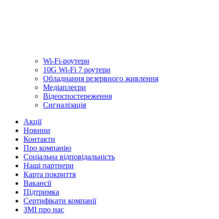
Wi-Fi-роутери
10G Wi-Fi 7 роутери
Обладнання резервного живлення
Медiаплеєри
Відеоспостереження
Сигналізація
Акції
Новини
Контакти
Про компанію
Соціальна відповідальність
Наші партнери
Карта покриття
Вакансії
Підтримка
Сертифікати компанії
ЗМІ про нас