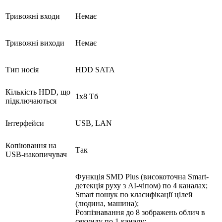
Тривожні входи
Немає
Тривожні виходи
Немає
Тип носія
HDD SATA
Кількість HDD, що
1х8 Тб
підключаються
Інтерфейси
USB, LAN
Копіювання на
Так
USB-накопичувач
Ф
ункція SMD Plus (високоточна Smart-
детекція руху з AI-чіпом) по 4 каналах;
Smart пошук по класифікації цілей
(людина, машина);
Розпізнавання до 8 зображень облич в
секунду по 1 каналу;