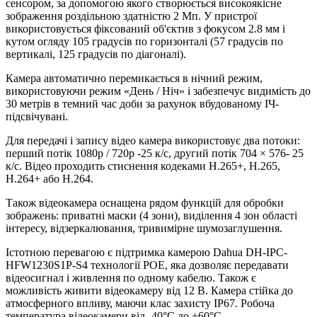
сенсором, за допомогою якого створюється високоякісне
зображення роздільною здатністю 2 Мп. У пристрої
використовується фіксований об'єктив з фокусом 2.8 мм і
кутом огляду 105 градусів по горизонталі (57 градусів по
вертикалі, 125 градусів по діагоналі).
Камера автоматично перемикається в нічний режим,
використовуючи режим «День / Ніч» і забезпечує видимість до
30 метрів в темний час доби за рахунок вбудованому ІЧ-
підсвічувані.
Для передачі і запису відео камера використовує два потоки:
перший потік 1080р / 720р -25 к/с, другий потік 704 × 576- 25
к/с. Відео проходить стиснення кодеками H.265+, H.265,
H.264+ або H.264.
Також відеокамера оснащена рядом функцій для обробки
зображень: приватні маски (4 зони), виділення 4 зон області
інтересу, відзеркалювання, тривимірне шумозаглушення.
Істотною перевагою є підтримка камерою Dahua DH-IPC-
HFW1230S1P-S4 технології POE, яка дозволяє передавати
відеосигнал і живлення по одному кабелю. Також є
можливість живити відеокамеру від 12 В. Камера стійка до
атмосферного впливу, маючи клас захисту IP67. Робоча
температура відеокамери від -40°C до +60°C.