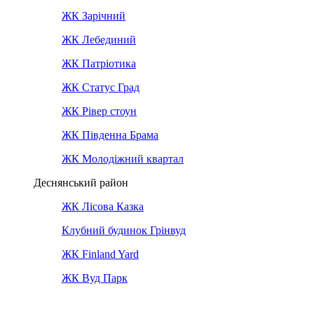
ЖК Зарічний
ЖК Лебединий
ЖК Патріотика
ЖК Статус Град
ЖК Рівер стоун
ЖК Південна Брама
ЖК Молодіжний квартал
Деснянський район
ЖК Лісова Казка
Клубний будинок Грінвуд
ЖК Finland Yard
ЖК Вуд Парк