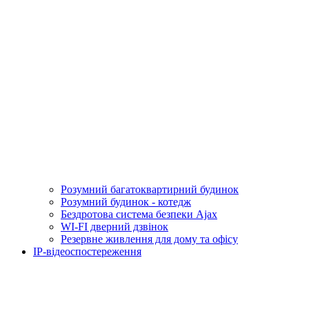
Розумний багатоквартирний будинок
Розумний будинок - котедж
Бездротова система безпеки Ajax
WI-FI дверний дзвінок
Резервне живлення для дому та офісу
IP-відеоспостереження