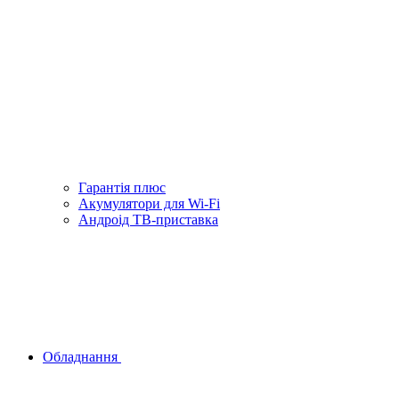
Гарантiя плюс
Акумулятори для Wi-Fi
Андроід ТВ-приставка
Обладнання