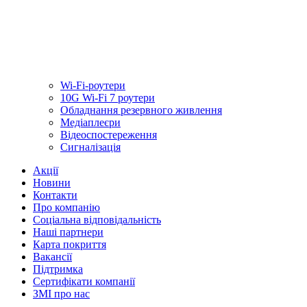
Wi-Fi-роутери
10G Wi-Fi 7 роутери
Обладнання резервного живлення
Медiаплеєри
Відеоспостереження
Сигналізація
Акції
Новини
Контакти
Про компанію
Соціальна відповідальність
Наші партнери
Карта покриття
Вакансії
Підтримка
Сертифікати компанії
ЗМІ про нас