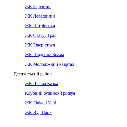
ЖК Зарічний
ЖК Лебединий
ЖК Патріотика
ЖК Статус Град
ЖК Рівер стоун
ЖК Південна Брама
ЖК Молодіжний квартал
Деснянський район
ЖК Лісова Казка
Клубний будинок Грінвуд
ЖК Finland Yard
ЖК Вуд Парк