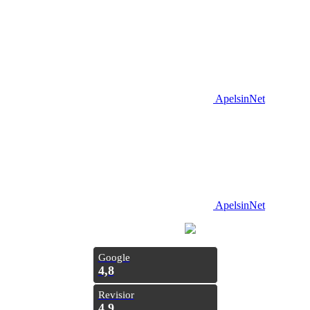
ApelsinNet
ApelsinNet
Просування з
Inweb
Google
4,8
Revisior
4,9