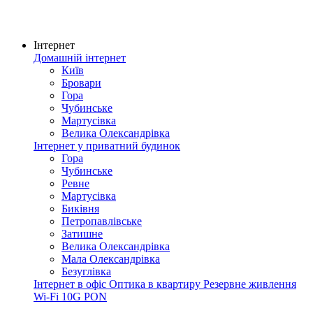
Інтернет
Домашній інтернет
Київ
Бровари
Гора
Чубинське
Мартусівка
Велика Олександрівка
Інтернет у приватний будинок
Гора
Чубинське
Ревне
Мартусівка
Биківня
Петропавлівське
Затишне
Велика Олександрівка
Мала Олександрівка
Безуглівка
Інтернет в офіс
Оптика в квартиру
Резервне живлення
Wi-Fi
10G PON
Покриття мережі