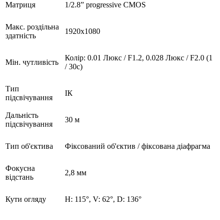
Матриця
1/2.8” progressive CMOS
Макс. роздільна
1920x1080
здатність
Колір: 0.01 Люкс / F1.2, 0.028 Люкс / F2.0 (1
Мін. чутливість
/ 30c)
Тип
ІК
підсвічування
Дальність
30 м
підсвічування
Тип об'єктива
Фіксований об'єктив / фіксована діафрагма
Фокусна
2,8 мм
відстань
Кути огляду
H: 115°, V: 62°, D: 136°