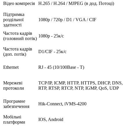
Відео компресія
H.265 / H.264 / MJPEG (в дод. Потоці)
Підтримка
роздільної
1080p / 720p / D1 / VGA / CIF
здатності
Частота кадрів
1080p - 25к/с
(головний потік)
Частота кадрів
D1/CIF - 25к/с
(доп. потік)
Ethernet
RJ - 45 (10/100Base - T)
Мережеві
TCP/IP, ICMP, HTTP, HTTPS, DHCP, DNS,
протоколи
RTP, RTSP, RTCP, NTP, IGMP, QoS, UDP
Програмне
Hik-Connect, iVMS-4200
забезпечення
Мобільні
IOS, Android
платформи