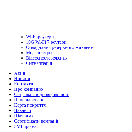
Wi-Fi-роутери
10G Wi-Fi 7 роутери
Обладнання резервного живлення
Медiаплеєри
Відеоспостереження
Сигналізація
Акції
Новини
Контакти
Про компанію
Соціальна відповідальність
Наші партнери
Карта покриття
Вакансії
Підтримка
Сертифікати компанії
ЗМІ про нас