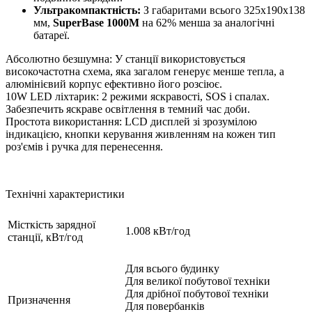
Ультракомпактність:
З габаритами всього 325х190х138
мм,
SuperBase 1000M
на 62% менша за аналогічні
батареї.
Абсолютно безшумна: У станції використовується
високочастотна схема, яка загалом генерує менше тепла, а
алюмінієвий корпус ефективно його розсіює.
10W LED ліхтарик: 2 режими яскравості, SOS і спалах.
Забезпечить яскраве освітлення в темний час доби.
Простота використання: LCD дисплей зі зрозумілою
індикацією, кнопки керування живленням на кожен тип
роз'ємів і ручка для перенесення.
Технічні характеристики
Місткість зарядної
1.008 кВт/год
станції, кВт/год
Для всього будинку
Для великої побутової техніки
Для дрібної побутової техніки
Призначення
Для повербанків