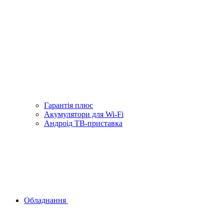
Гарантiя плюс
Акумулятори для Wi-Fi
Андроід ТВ-приставка
Обладнання