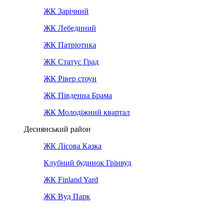
ЖК Зарічний
ЖК Лебединий
ЖК Патріотика
ЖК Статус Град
ЖК Рівер стоун
ЖК Південна Брама
ЖК Молодіжний квартал
Деснянський район
ЖК Лісова Казка
Клубний будинок Грінвуд
ЖК Finland Yard
ЖК Вуд Парк