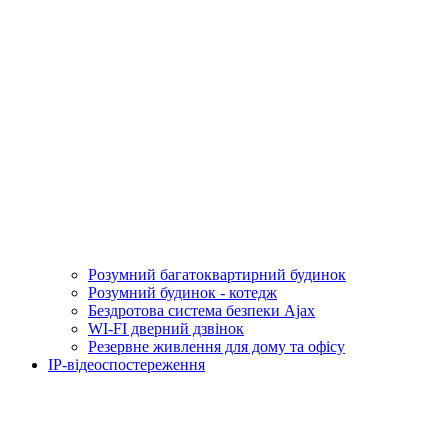
Розумний багатоквартирний будинок
Розумний будинок - котедж
Бездротова система безпеки Ajax
WI-FI дверний дзвінок
Резервне живлення для дому та офісу
IP-відеоспостереження