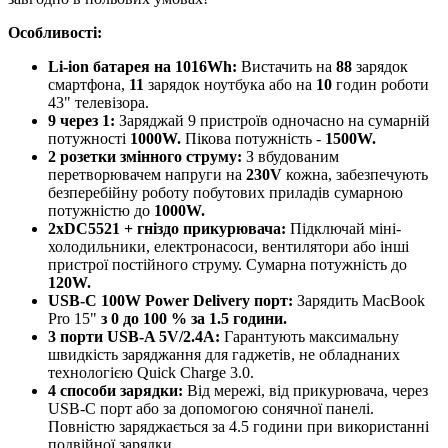
Особливості:
Li-ion батарея на 1016Wh:
Вистачить на
88
зарядок
смартфона,
11
зарядок ноутбука або на
10
годин роботи
43" телевізора.
9 через 1:
Заряджай 9 пристроїв одночасно на сумарній
потужності
1000W.
Пікова потужність -
1500W.
2 розетки змінного струму:
З вбудованим
перетворювачем напруги на
230V
кожна, забезпечують
безперебійну роботу побутових приладів сумарною
потужністю до
1000W.
2xDC5521 + гніздо прикурювача:
Підключай міні-
холодильники, електронасоси, вентилятори або інші
пристрої постійного струму. Сумарна потужність до
120W.
USB-C 100W Power Delivery порт:
Зарядить MacBook
Pro 15"
з 0 до 100 % за 1.5 години.
3 порти USB-A 5V/2.4A:
Гарантують максимальну
швидкість заряджання для гаджетів, не обладнаних
технологією Quick Charge 3.0.
4 способи зарядки:
Від мережі, від прикурювача, через
USB-C порт або за допомогою сонячної панелі.
Повністю заряджається за 4.5 години при використанні
подвійної зарядки.