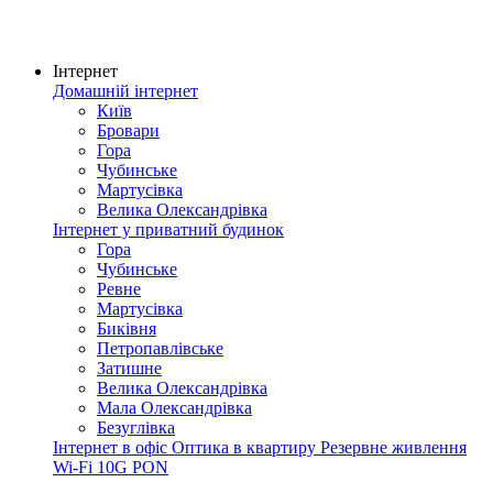
Інтернет
Домашній інтернет
Київ
Бровари
Гора
Чубинське
Мартусівка
Велика Олександрівка
Інтернет у приватний будинок
Гора
Чубинське
Ревне
Мартусівка
Биківня
Петропавлівське
Затишне
Велика Олександрівка
Мала Олександрівка
Безуглівка
Інтернет в офіс
Оптика в квартиру
Резервне живлення
Wi-Fi
10G PON
Покриття мережі