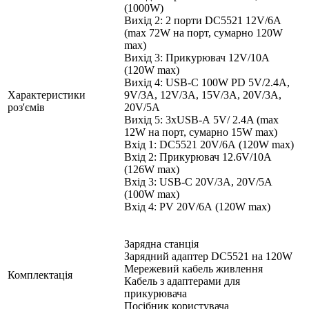
(1000W)
Вихід 2: 2 порти DC5521 12V/6A
(max 72W на порт, сумарно 120W
max)
Вихід 3: Прикурювач 12V/10A
(120W max)
Вихід 4: USB-C 100W PD 5V/2.4A,
Характеристики
9V/3А, 12V/3А, 15V/3А, 20V/3А,
роз'ємів
20V/5A
Вихід 5: 3хUSB-А 5V/ 2.4A (max
12W на порт, сумарно 15W max)
Вхід 1: DC5521 20V/6А (120W max)
Вхід 2: Прикурювач 12.6V/10A
(126W max)
Вхід 3: USB-C 20V/3А, 20V/5А
(100W max)
Вхід 4: PV 20V/6А (120W max)
Зарядна станція
Зарядний адаптер DC5521 на 120W
Мережевий кабель живлення
Комплектація
Кабель з адаптерами для
прикурювача
Посібник користувача