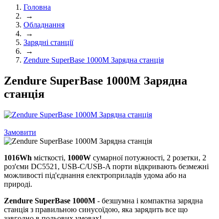
Головна
→
Обладнання
→
Зарядні станції
→
Zendure SuperBase 1000M Зарядна станція
Zendure SuperBase 1000M Зарядна
станція
Замовити
1016Wh
місткості,
1000W
сумарної потужності, 2 розетки, 2
роз'єми DC5521, USB-C/USB-A порти відкривають безмежні
можливості під'єднання електроприладів удома або на
природі.
Zendure SuperBase 1000M
- безшумна і компактна зарядна
станція з правильною синусоїдою, яка зарядить все що
завгодно в польових умовах!