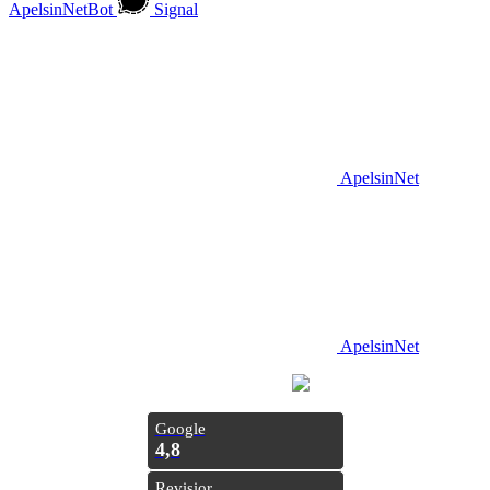
ApelsinNetBot
Signal
ApelsinNet
ApelsinNet
Просування з
Inweb
Google
4,8
Revisior