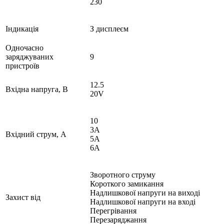
230
Індикація
З дисплеєм
Одночасно
заряджуваних
9
пристроїв
12.5
Вхідна напруга, В
20V
10
3A
Вхідний струм, А
5A
6A
Зворотного струму
Короткого замикання
Надлишкової напруги на виході
Захист від
Надлишкової напруги на вході
Перегрівання
Перезаряджання