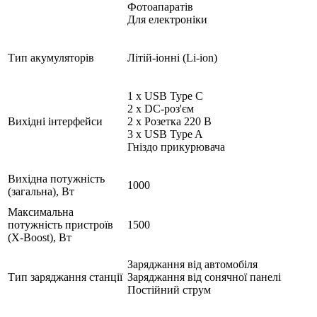
Фотоапаратів
Для електроніки
Тип акумуляторів
Літій-іонні (Li-ion)
1 x USB Type C
2 x DC-роз'єм
Вихідні інтерфейси
2 х Розетка 220 В
3 x USB Type A
Гніздо прикурювача
Вихідна потужність
1000
(загальна), Вт
Максимальна
потужність пристроїв
1500
(X-Boost), Вт
Заряджання від автомобіля
Тип заряджання станції
Заряджання від сонячної панелі
Постійний струм