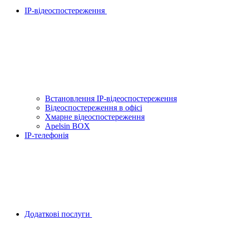
IP-відеоспостереження
Встановлення IP-відеоспостереження
Відеоспостереження в офісі
Хмарне відеоспостереження
Apelsin BOX
IP-телефонія
Додаткові послуги