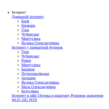
Інтернет
Домашній інтернет
Київ
Бровари
Гора
Чубинське
Мартусівка
Велика Олександрівка
Інтернет у приватний будинок
Гора
Чубинське
Ревне
Мартусівка
Биківня
Петропавлівське
Затишне
Велика Олександрівка
Мала Олександрівка
Безуглівка
Інтернет в офіс
Оптика в квартиру
Резервне живлення
Wi-Fi
10G PON
Покриття мережі