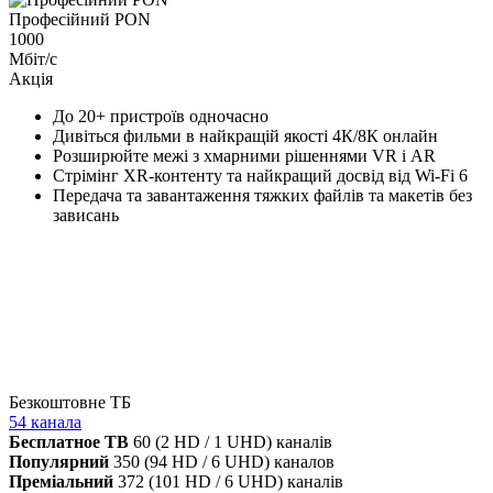
Професійний PON
1000
Мбіт/с
Акція
До 20+ пристроїв одночасно
Дивіться фильми в найкращій якості 4К/8К онлайн
Розширюйте межі з хмарними рішеннями VR і AR
Стрімінг XR-контенту та найкращий досвід від Wi-Fi 6
Передача та завантаження тяжких файлів та макетів без
зависань
Безкоштовне ТБ
54 канала
Бесплатное ТВ
60 (2 HD / 1 UHD) каналів
Популярний
350 (94 HD / 6 UHD) каналов
Преміальний
372 (101 HD / 6 UHD) каналів