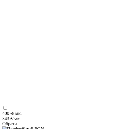
400
₴/ міс.
343
₴/ міс.
Обрати