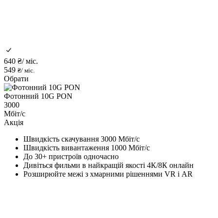
640
₴/ міс.
549
₴/ міс.
Обрати
Фотонний 10G PON
3000
Мбіт/с
Акція
Швидкість скачування 3000 Мбіт/с
Швидкість вивантаження 1000 Мбіт/с
До 30+ пристроїв одночасно
Дивіться фильми в найкращій якості 4К/8К онлайн
Розширюйте межі з хмарними рішеннями VR і AR