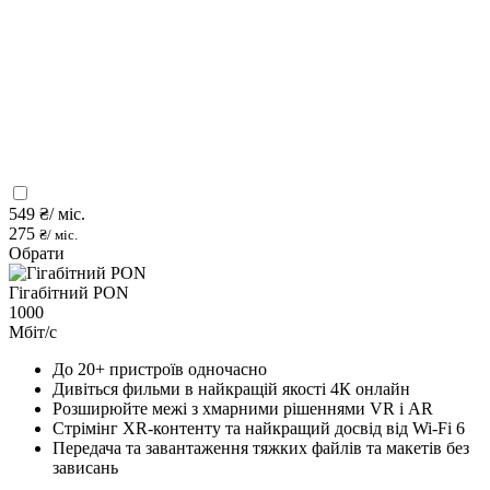
549
₴/ міс.
275
₴/ міс.
Обрати
Гігабітний PON
1000
Мбіт/с
До 20+ пристроїв одночасно
Дивіться фильми в найкращій якості 4К онлайн
Розширюйте межі з хмарними рішеннями VR і AR
Стрімінг XR-контенту та найкращий досвід від Wi-Fi 6
Передача та завантаження тяжких файлів та макетів без
зависань