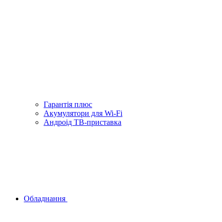
Гарантiя плюс
Акумулятори для Wi-Fi
Андроід ТВ-приставка
Обладнання