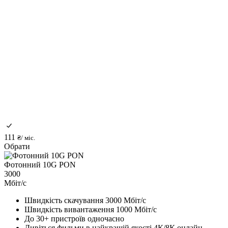
111
₴/ міс.
Обрати
Фотонний 10G PON
3000
Мбіт/с
Швидкість скачування 3000 Мбіт/с
Швидкість вивантаження 1000 Мбіт/с
До 30+ пристроїв одночасно
Дивіться фильми в найкращій якості 4К/8К онлайн