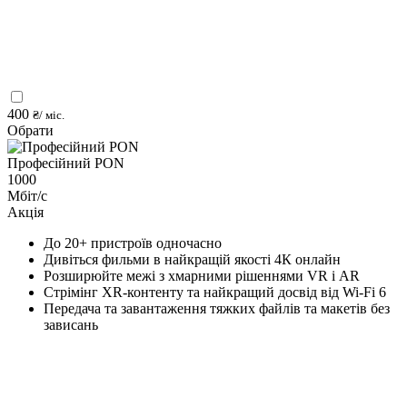
400
₴/ міс.
Обрати
Професійний PON
1000
Мбіт/с
Акція
До 20+ пристроїв одночасно
Дивіться фильми в найкращій якості 4К онлайн
Розширюйте межі з хмарними рішеннями VR і AR
Стрімінг XR-контенту та найкращий досвід від Wi-Fi 6
Передача та завантаження тяжких файлів та макетів без
зависань