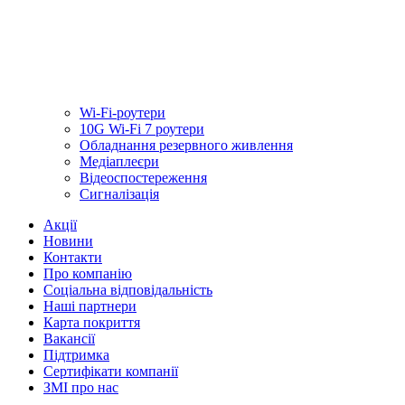
Wi-Fi-роутери
10G Wi-Fi 7 роутери
Обладнання резервного живлення
Медiаплеєри
Відеоспостереження
Сигналізація
Акції
Новини
Контакти
Про компанію
Соціальна відповідальність
Наші партнери
Карта покриття
Вакансії
Підтримка
Сертифікати компанії
ЗМІ про нас