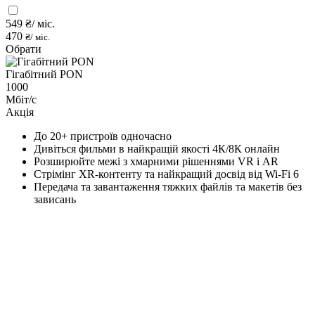
549
₴/ міс.
470
₴/ міс.
Обрати
Гігабітний PON
1000
Мбіт/с
Акція
До 20+ пристроїв одночасно
Дивіться фильми в найкращій якості 4К/8К онлайн
Розширюйте межі з хмарними рішеннями VR і AR
Стрімінг XR-контенту та найкращий досвід від Wi-Fi 6
Передача та завантаження тяжких файлів та макетів без
зависань