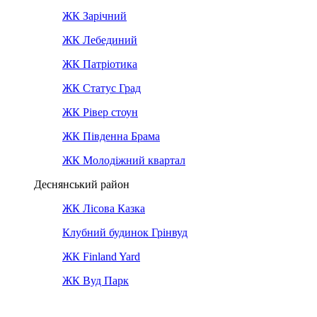
ЖК Зарічний
ЖК Лебединий
ЖК Патріотика
ЖК Статус Град
ЖК Рівер стоун
ЖК Південна Брама
ЖК Молодіжний квартал
Деснянський район
ЖК Лісова Казка
Клубний будинок Грінвуд
ЖК Finland Yard
ЖК Вуд Парк