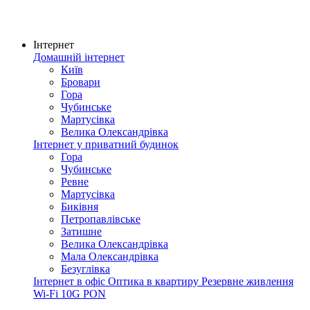
Інтернет
Домашній інтернет
Київ
Бровари
Гора
Чубинське
Мартусівка
Велика Олександрівка
Інтернет у приватний будинок
Гора
Чубинське
Ревне
Мартусівка
Биківня
Петропавлівське
Затишне
Велика Олександрівка
Мала Олександрівка
Безуглівка
Інтернет в офіс
Оптика в квартиру
Резервне живлення
Wi-Fi
10G PON
Покриття мережі