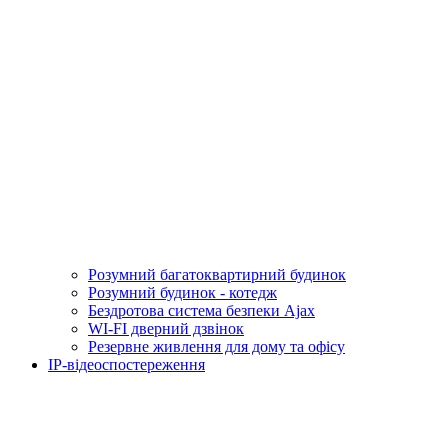
Розумний багатоквартирний будинок
Розумний будинок - котедж
Бездротова система безпеки Ajax
WI-FI дверний дзвінок
Резервне живлення для дому та офісу
IP-відеоспостереження