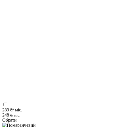
289
₴/ міс.
248
₴/ міс.
Обрати