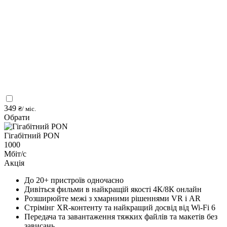
349
₴/ міс.
Обрати
Гігабітний PON
1000
Мбіт/с
Акція
До 20+ пристроїв одночасно
Дивіться фильми в найкращій якості 4К/8К онлайн
Розширюйте межі з хмарними рішеннями VR і AR
Стрімінг XR-контенту та найкращий досвід від Wi-Fi 6
Передача та завантаження тяжких файлів та макетів без
зависань