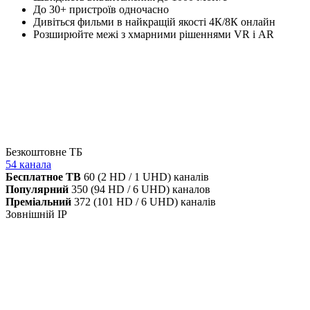
До 30+ пристроїв одночасно
Дивіться фильми в найкращій якості 4К/8К онлайн
Розширюйте межі з хмарними рішеннями VR і AR
Безкоштовне ТБ
54 канала
Бесплатное ТВ
60 (2 HD / 1 UHD) каналів
Популярний
350 (94 HD / 6 UHD) каналов
Преміальний
372 (101 HD / 6 UHD) каналів
Зовнішній IP