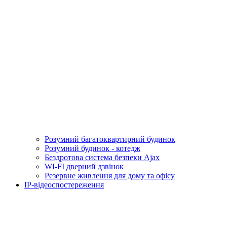
Розумний багатоквартирний будинок
Розумний будинок - котедж
Бездротова система безпеки Ajax
WI-FI дверний дзвінок
Резервне живлення для дому та офісу
IP-відеоспостереження