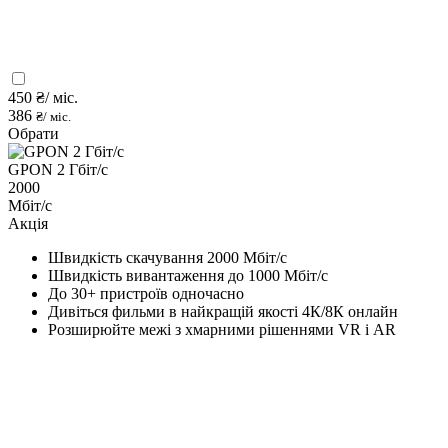
450
₴/ міс.
386
₴/ міс.
Обрати
GPON 2 Гбіт/с
2000
Мбіт/с
Акція
Швидкість скачування 2000 Мбіт/с
Швидкість вивантаження до 1000 Мбіт/с
До 30+ пристроїв одночасно
Дивіться фильми в найкращій якості 4К/8К онлайн
Розширюйте межі з хмарними рішеннями VR і AR