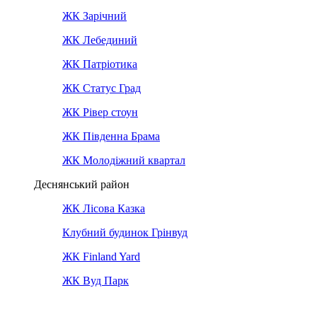
ЖК Зарічний
ЖК Лебединий
ЖК Патріотика
ЖК Статус Град
ЖК Рівер стоун
ЖК Південна Брама
ЖК Молодіжний квартал
Деснянський район
ЖК Лісова Казка
Клубний будинок Грінвуд
ЖК Finland Yard
ЖК Вуд Парк