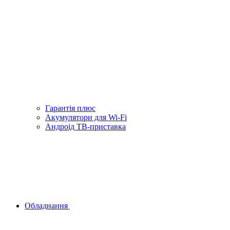
Гарантiя плюс
Акумулятори для Wi-Fi
Андроід ТВ-приставка
Обладнання