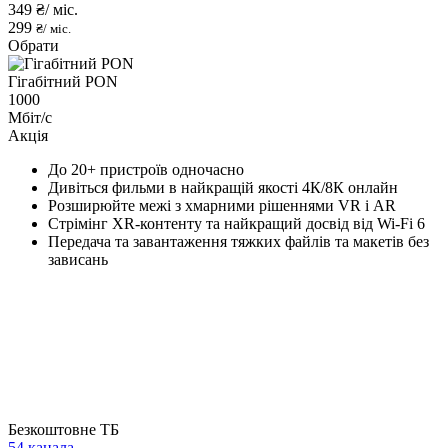
349
₴/ міс.
299
₴/ міс.
Обрати
Гігабітний PON
1000
Мбіт/с
Акція
До 20+ пристроїв одночасно
Дивіться фильми в найкращій якості 4К/8К онлайн
Розширюйте межі з хмарними рішеннями VR і AR
Стрімінг XR-контенту та найкращий досвід від Wi-Fi 6
Передача та завантаження тяжких файлів та макетів без
зависань
Безкоштовне ТБ
54 канала