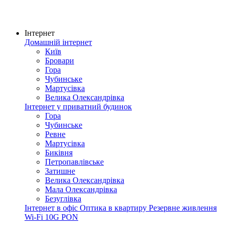
Інтернет
Домашній інтернет
Київ
Бровари
Гора
Чубинське
Мартусівка
Велика Олександрівка
Інтернет у приватний будинок
Гора
Чубинське
Ревне
Мартусівка
Биківня
Петропавлівське
Затишне
Велика Олександрівка
Мала Олександрівка
Безуглівка
Інтернет в офіс
Оптика в квартиру
Резервне живлення
Wi-Fi
10G PON
Покриття мережі