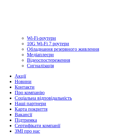
Wi-Fi-роутери
10G Wi-Fi 7 роутери
Обладнання резервного живлення
Медiаплеєри
Відеоспостереження
Сигналізація
Акції
Новини
Контакти
Про компанію
Соціальна відповідальність
Наші партнери
Карта покриття
Вакансії
Підтримка
Сертифікати компанії
ЗМІ про нас