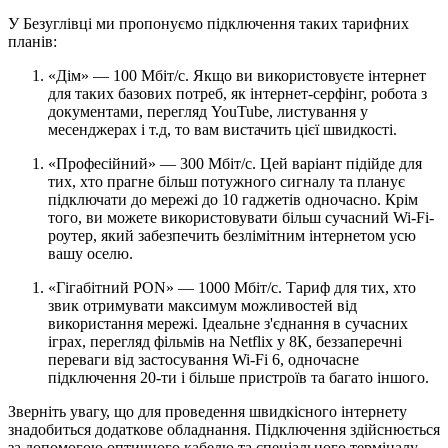
У Безуглівці ми пропонуємо підключення таких тарифних
планів:
«Дім» — 100 Мбіт/с. Якщо ви використовуєте інтернет
для таких базових потреб, як інтернет-серфінг, робота з
документами, перегляд YouTube, листування у
месенджерах і т.д, то вам вистачить цієї швидкості.
«Професійний» — 300 Мбіт/с. Цей варіант підійде для
тих, хто прагне більш потужного сигналу та планує
підключати до мережі до 10 гаджетів одночасно. Крім
того, ви можете використовувати більш сучасний Wi-Fi-
роутер, який забезпечить безлімітним інтернетом усю
вашу оселю.
«Гігабітний PON» — 1000 Мбіт/с. Тариф для тих, хто
звик отримувати максимум можливостей від
використання мережі. Ідеальне з'єднання в сучасних
іграх, перегляд фільмів на Netflix у 8К, беззаперечні
переваги від застосування Wi-Fi 6, одночасне
підключення 20-ти і більше пристроїв та багато іншого.
Зверніть увагу, що для проведення швидкісного інтернету
знадобиться додаткове обладнання. Підключення здійснюється
за допомогою оптичного кабелю та спеціального терміналу.