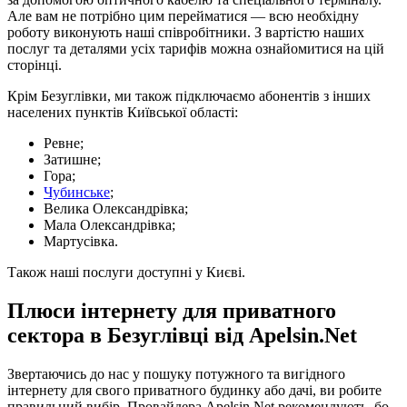
Але вам не потрібно цим перейматися — всю необхідну
роботу виконують наші співробітники. З вартістю наших
послуг та деталями усіх тарифів можна ознайомитися на цій
сторінці.
Крім Безуглівки, ми також підключаємо абонентів з інших
населених пунктів Київської області:
Ревне;
Затишне;
Гора;
Чубинське
;
Велика Олександрівка;
Мала Олександрівка;
Мартусівка.
Також наші послуги доступні у Києві.
Плюси інтернету для приватного
сектора в Безуглівці від Apelsin.Net
Звертаючись до нас у пошуку потужного та вигідного
інтернету для свого приватного будинку або дачі, ви робите
правильний вибір. Провайдера Apelsin.Net рекомендують, бо