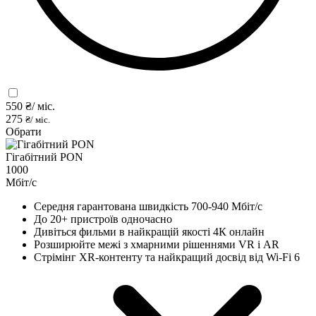
550
₴/ міс.
275
₴/ міс.
Обрати
Гігабітний PON
1000
Мбіт/с
Середня гарантована швидкість 700-940 Мбіт/с
До 20+ пристроїв одночасно
Дивіться фильми в найкращій якості 4К онлайн
Розширюйте межі з хмарними рішеннями VR і AR
Стрімінг XR-контенту та найкращий досвід від Wi-Fi 6