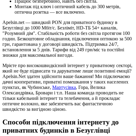
Працює безперебійно, навіть без світла.
Монтаж під ключ і оптичний кабель до 300 метрів,
оптична розетка — все включено.
Apelsin.net — швидкий PON для приватного будинку в
Безуглівці до 1000 Мбіт/с. Безліміт, HD-ТБ 54+ каналів,
"Розумний дім". Стабільність роботи без світла протягом 100
годин. Безкоштовне обладнання, підключення оптикою за 500
грн, гарантована у договорі швидкість. Підтримка 24/7,
встановлення за 5 днів. Тарифи від 249 грн/міс та постійні
знижки для максимальної вигоди.
Мрієте про високошвидкісний інтернет у приватному секторі,
який не буде підвисати та даруватиме лише позитивні емоції?
Apelsin.Net здатен здійснити ваше бажання! Ми підключаємо
дачні кооперативи, приватні помешкання у таких населених
пунктах, як Чубинське,
Мартусівка
, Гора, Велика
Олександрівка, Бровари і т.п. Наша команда проводить не
тільки кабельний інтернет та телебачення, а й прокладає
оптичне волокно, яке забезпечить вас фантастичною
швидкістю за вигідною ціною.
Способи підключення інтернету до
приватних будинків в Безуглівці