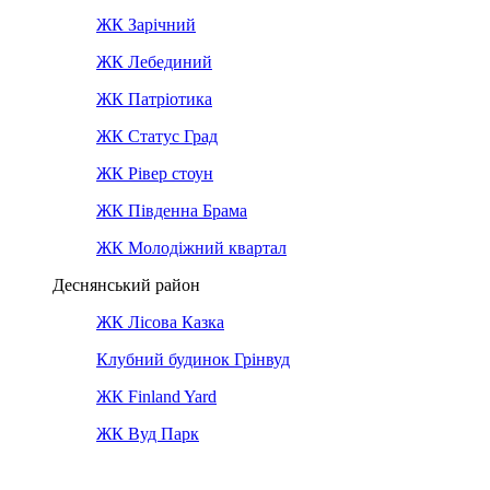
ЖК Зарічний
ЖК Лебединий
ЖК Патріотика
ЖК Статус Град
ЖК Рівер стоун
ЖК Південна Брама
ЖК Молодіжний квартал
Деснянський район
ЖК Лісова Казка
Клубний будинок Грінвуд
ЖК Finland Yard
ЖК Вуд Парк