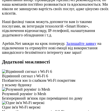
наша компанія постійно розвивається та вдосконалюється. Ми
ніколи не завищуємо вартість своїх послуг, адже цінуємо своїх
клієнтів.
Наші фахівці також можуть допомогти вам із такими
послугами, як інтеграція технологій «Smart Home»,
підключення відеонагляду, IP-телефонії, налаштування
додаткового обладнання і т.д.
Apelsin.Net завжди на крок попереду.
Залишайте заявку
на
підключення та отримуйте нові емоції від використання
швидкісного безлімітного інтернету вже зараз!
Додаткові можливості
Відмінний сигнал з Wi-Fi 6
Позбавтеся зон із слабким Wi‑Fi покриттям
у всьому будинку
Розумний роумінг із Mesh
Безперервний зв'язок при переміщенні по дому
Одне ім'я Wi-Fi мережі