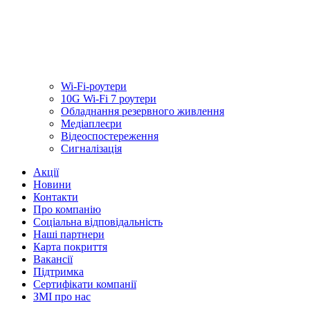
Wi-Fi-роутери
10G Wi-Fi 7 роутери
Обладнання резервного живлення
Медiаплеєри
Відеоспостереження
Сигналізація
Акції
Новини
Контакти
Про компанію
Соціальна відповідальність
Наші партнери
Карта покриття
Вакансії
Підтримка
Сертифікати компанії
ЗМІ про нас