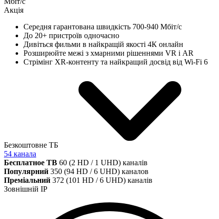
Мбіт/с
Акція
Середня гарантована швидкість 700-940 Мбіт/с
До 20+ пристроїв одночасно
Дивіться фильми в найкращій якості 4К онлайн
Розширюйте межі з хмарними рішеннями VR і AR
Стрімінг XR-контенту та найкращий досвід від Wi-Fi 6
Безкоштовне ТБ
54 канала
Бесплатное ТВ
60 (2 HD / 1 UHD) каналів
Популярний
350 (94 HD / 6 UHD) каналов
Преміальний
372 (101 HD / 6 UHD) каналів
Зовнішній IP