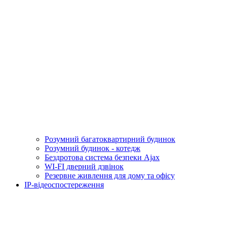
Розумний багатоквартирний будинок
Розумний будинок - котедж
Бездротова система безпеки Ajax
WI-FI дверний дзвінок
Резервне живлення для дому та офісу
IP-відеоспостереження