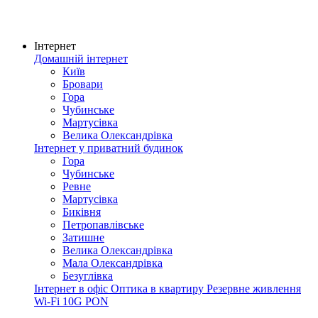
Інтернет
Домашній інтернет
Київ
Бровари
Гора
Чубинське
Мартусівка
Велика Олександрівка
Інтернет у приватний будинок
Гора
Чубинське
Ревне
Мартусівка
Биківня
Петропавлівське
Затишне
Велика Олександрівка
Мала Олександрівка
Безуглівка
Інтернет в офіс
Оптика в квартиру
Резервне живлення
Wi-Fi
10G PON
Покриття мережі