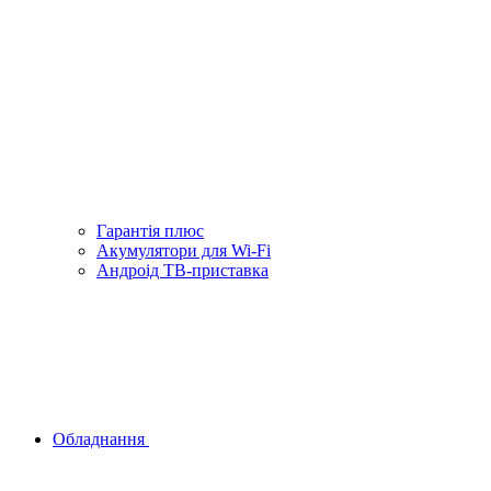
Гарантiя плюс
Акумулятори для Wi-Fi
Андроід ТВ-приставка
Обладнання