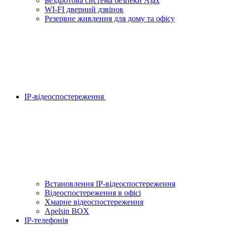
Бездротова система безпеки Ajax
WI-FI дверний дзвінок
Резервне живлення для дому та офісу
IP-відеоспостереження
Встановлення IP-відеоспостереження
Відеоспостереження в офісі
Хмарне відеоспостереження
Apelsin BOX
IP-телефонія