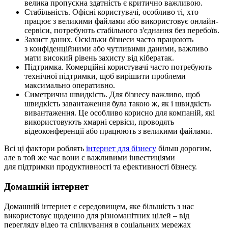
велика пропускна здатність є критично важливою.
Стабільність. Офісні користувачі, особливо ті, хто
працює з великими файлами або використовує онлайн-
сервіси, потребують стабільного з'єднання без перебоїв.
Захист даних. Оскільки бізнеси часто працюють
з конфіденційними або чутливими даними, важливо
мати високий рівень захисту від кібератак.
Підтримка. Комерційні користувачі часто потребують
технічної підтримки, щоб вирішити проблеми
максимально оперативно.
Симетрична швидкість. Для бізнесу важливо, щоб
швидкість завантаження була такою ж, як і швидкість
вивантаження. Це особливо корисно для компаній, які
використовують хмарні сервіси, проводять
відеоконференції або працюють з великими файлами.
Всі ці фактори роблять
інтернет для бізнесу
більш дорогим,
але в той же час вони є важливими інвестиціями
для підтримки продуктивності та ефективності бізнесу.
Домашній інтернет
Домашній інтернет є середовищем, яке більшість з нас
використовує щоденно для різноманітних цілей – від
перегляду відео та спілкування в соціальних мережах