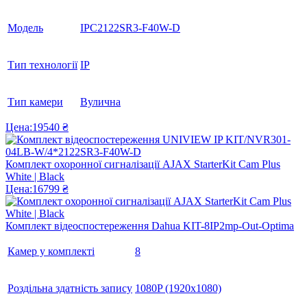
Модель
IPC2122SR3-F40W-D
Тип технології
IP
Тип камери
Вулична
Цена:
19540 ₴
Комплект охоронної сигналізації AJAX StarterKit Cam Plus
White | Black
Цена:
16799 ₴
Комплект відеоспостереження Dahua KIT-8IP2mp-Out-Optima
Камер у комплекті
8
Роздільна здатність запису
1080P (1920x1080)