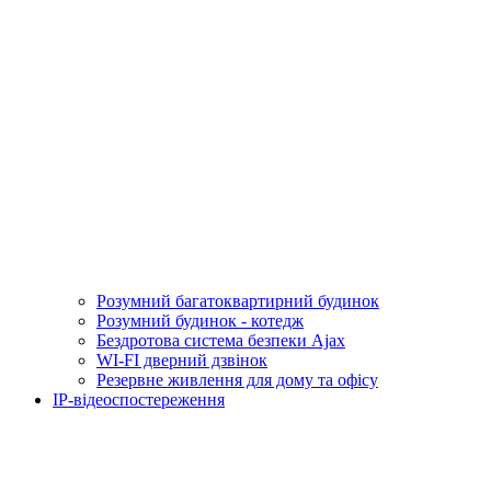
Розумний багатоквартирний будинок
Розумний будинок - котедж
Бездротова система безпеки Ajax
WI-FI дверний дзвінок
Резервне живлення для дому та офісу
IP-відеоспостереження