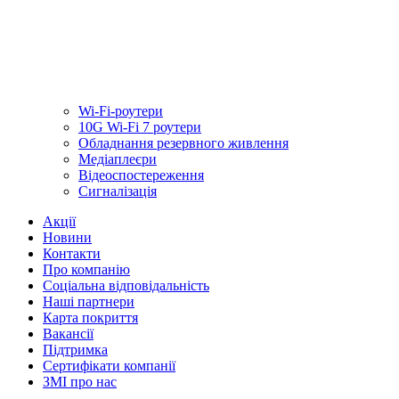
Wi-Fi-роутери
10G Wi-Fi 7 роутери
Обладнання резервного живлення
Медiаплеєри
Відеоспостереження
Сигналізація
Акції
Новини
Контакти
Про компанію
Соціальна відповідальність
Наші партнери
Карта покриття
Вакансії
Підтримка
Сертифікати компанії
ЗМІ про нас