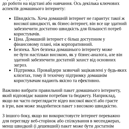
до роботи на відстані або навчання. Ось декілька ключових
аспектів домашнього інтернету:
Швидкість. Хоча домашній інтернет не гарантує такої ж
високої швидкості, як бізнес-інтернет, він все ще здатний
забезпечити достатню швидкість для більшості потреб
користувачів.
Ціна. Домашній інтернет є більш доступним у
фінансовому плані, ніж корпоративний.
Безпека. Хоч безпека домашнього інтернету може
не бути настільки високою, як у бізнес-аналога, але він
здатний забезпечити достатній захист від основних
загроз.
Підтримка. Провайдери зазвичай зацікавлені у будь-яких
клієнтах, тому й технічну підтримку домашнім
користувачам надають якісно та ефективно.
Важливо вибрати правильний пакет домашнього інтернету,
який відповідає вашим потребам та бюджету. Наприклад,
якщо ви часто переглядаєте відео високої якості або граєте
в ігри, вам може знадобитися пакет з високою швидкістю.
З іншого боку, якщо ви використовуєте інтернет переважно
для перегляду веб-сторінок або спілкування в месенджерах,
менш швидкий (і дешевший) пакет може бути достатнім