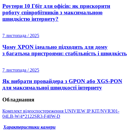
Роутери 10 Гбіт для офісів: як прискорити
роботу співробітників з максимальною
швидкістю інтернету?
7 листопада / 2025
Чому XPON ідеально підходить для дому
з багатьма пристроями: стабільність і швидкість
7 листопада / 2025
Як вибрати провайдера з GPON або XGS-PON
для максимальної швидкості інтернету
Обладнання
Комплект відеоспостереження UNIVIEW IP KIT/NVR301-
04LB-W/4*2122SR3-F40W-D
Характеристики камери