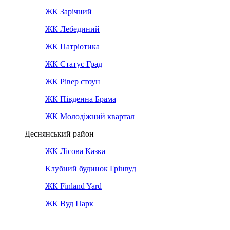
ЖК Зарічний
ЖК Лебединий
ЖК Патріотика
ЖК Статус Град
ЖК Рівер стоун
ЖК Південна Брама
ЖК Молодіжний квартал
Деснянський район
ЖК Лісова Казка
Клубний будинок Грінвуд
ЖК Finland Yard
ЖК Вуд Парк