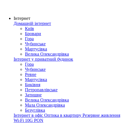
Інтернет
Домашній інтернет
Київ
Бровари
Гора
Чубинське
Мартусівка
Велика Олександрівка
Інтернет у приватний будинок
Гора
Чубинське
Ревне
Мартусівка
Биківня
Петропавлівське
Затишне
Велика Олександрівка
Мала Олександрівка
Безуглівка
Інтернет в офіс
Оптика в квартиру
Резервне живлення
Wi-Fi
10G PON
Покриття мережі