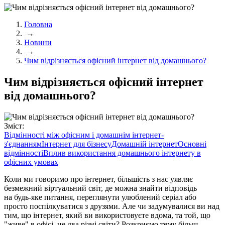
Головна
→
Новини
→
Чим відрізняється офісний інтернет від домашнього?
Чим відрізняється офісний інтернет
від домашнього?
Зміст:
Відмінності між офісним і домашнім інтернет-
з'єднанням
Інтернет для бізнесу
Домашній інтернет
Основні
відмінності
Вплив використання домашнього інтернету в
офісних умовах
Коли ми говоримо про інтернет, більшість з нас уявляє
безмежний віртуальний світ, де можна знайти відповідь
на будь-яке питання, переглянути улюблений серіал або
просто поспілкуватися з друзями. Але чи задумувалися ви над
тим, що інтернет, який ви використовуєте вдома, та той, що
"живе" в офісі, це два різні світи? Розкриємо тему більш