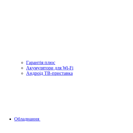
Гарантiя плюс
Акумулятори для Wi-Fi
Андроід ТВ-приставка
Обладнання