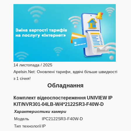
14 листопада / 2025
7 лист
Apelsin.Net: Оновлені тарифи, вдвічі більше швидкості
Apelsi
з 1 січня!
провай
Обладнання
IT-
Комплект відеоспостереження UNIVIEW IP
Компл
KIT/NVR301-04LB-W/4*2122SR3-F40W-D
Start
Цена:
1
Характеристики камери
Модель
IPC2122SR3-F40W-D
Тип технології
IP