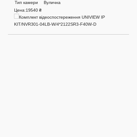
8HS-I
Тип камери
Вулична
Цена:
19540 ₴