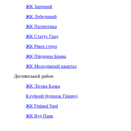
ЖК Зарічний
ЖК Лебединий
ЖК Патріотика
ЖК Статус Град
ЖК Рівер стоун
ЖК Південна Брама
ЖК Молодіжний квартал
Деснянський район
ЖК Лісова Казка
Клубний будинок Грінвуд
ЖК Finland Yard
ЖК Вуд Парк