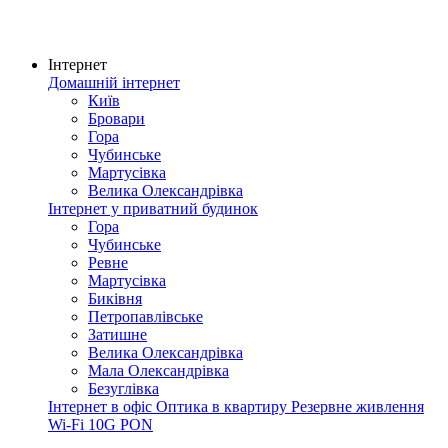
Інтернет
Домашній інтернет
Київ
Бровари
Гора
Чубинське
Мартусівка
Велика Олександрівка
Інтернет у приватний будинок
Гора
Чубинське
Ревне
Мартусівка
Биківня
Петропавлівське
Затишне
Велика Олександрівка
Мала Олександрівка
Безуглівка
Інтернет в офіс
Оптика в квартиру
Резервне живлення
Wi-Fi
10G PON
Покриття мережі