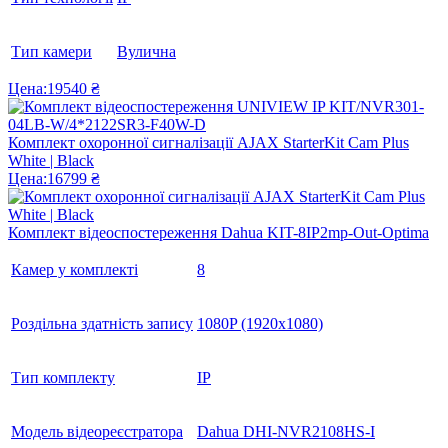
Тип камери
Вулична
Цена:
19540 ₴
Комплект охоронної сигналізації AJAX StarterKit Cam Plus
White | Black
Цена:
16799 ₴
Комплект відеоспостереження Dahua KIT-8IP2mp-Out-Optima
Камер у комплекті
8
Роздільна здатність запису
1080P (1920x1080)
Тип комплекту
IP
Модель відеореєстратора
Dahua DHI-NVR2108HS-I