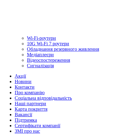
Wi-Fi-роутери
10G Wi-Fi 7 роутери
Обладнання резервного живлення
Медiаплеєри
Відеоспостереження
Сигналізація
Акції
Новини
Контакти
Про компанію
Соціальна відповідальність
Наші партнери
Карта покриття
Вакансії
Підтримка
Сертифікати компанії
ЗМІ про нас