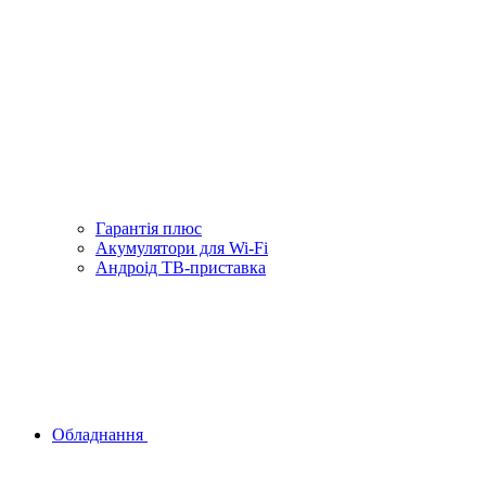
Гарантiя плюс
Акумулятори для Wi-Fi
Андроід ТВ-приставка
Обладнання