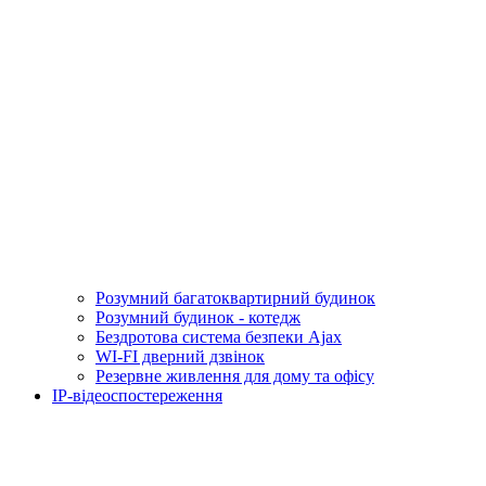
Розумний багатоквартирний будинок
Розумний будинок - котедж
Бездротова система безпеки Ajax
WI-FI дверний дзвінок
Резервне живлення для дому та офісу
IP-відеоспостереження