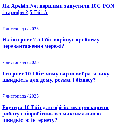
Як Apelsin.Net першими запустили 10G PON
і тарифи 2,5 Гбіт/с
7 листопада / 2025
Як інтернет 2,5 Гбіт вирішує проблему
перевантаження мережі?
7 листопада / 2025
Інтернет 10 Гбіт: чому варто вибрати таку
швидкість для дому, розваг і бізнесу?
7 листопада / 2025
Роутери 10 Гбіт для офісів: як прискорити
роботу співробітників з максимальною
швидкістю інтернету?