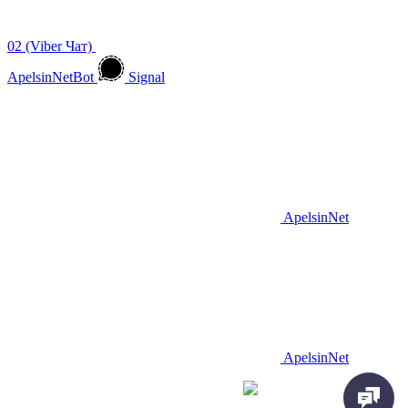
02 (Viber Чат)
ApelsinNetBot
Signal
ApelsinNet
ApelsinNet
Просування з
Inweb