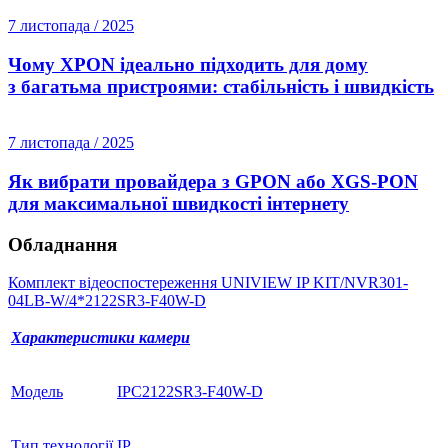
7 листопада / 2025
Чому XPON ідеально підходить для дому
з багатьма пристроями: стабільність і швидкість
7 листопада / 2025
Як вибрати провайдера з GPON або XGS-PON
для максимальної швидкості інтернету
Обладнання
Комплект відеоспостереження UNIVIEW IP KIT/NVR301-
04LB-W/4*2122SR3-F40W-D
Характеристики камери
Модель
IPC2122SR3-F40W-D
Тип технології
IP