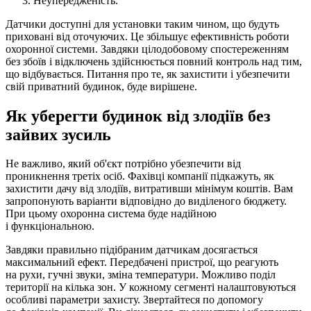
Неупередженість.
Датчики доступні для установки таким чином, що будуть
приховані від оточуючих. Це збільшує ефективність роботи
охоронної системи. Завдяки цілодобовому спостереженням
без збоїв і відключень здійснюється повний контроль над тим,
що відбувається. Питання про те, як захистити і убезпечити
свій приватний будинок, буде вирішене.
Як уберегти будинок від злодіїв без
зайвих зусиль
Не важливо, який об'єкт потрібно убезпечити від
проникнення третіх осіб. Фахівці компанії підкажуть, як
захистити дачу від злодіїв, витративши мінімум коштів. Вам
запропонують варіанти відповідно до виділеного бюджету.
При цьому охоронна система буде надійною
і функціональною.
Завдяки правильно підібраним датчикам досягається
максимальний ефект. Передбачені пристрої, що реагують
на рухи, гучні звуки, зміна температури. Можливо поділ
території на кілька зон. У кожному сегменті налаштовуються
особливі параметри захисту. Звертайтеся по допомогу