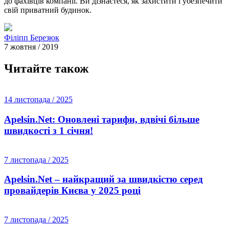
до фахівців компанії. Ви дізнаєтеся, як захистити і убезпечити
свій приватний будинок.
Філіпп Березюк
7 жовтня / 2019
Читайте також
14 листопада / 2025
Apelsin.Net: Оновлені тарифи, вдвічі більше
швидкості з 1 січня!
7 листопада / 2025
Apelsin.Net – найкращий за швидкістю серед
провайдерів Києва у 2025 році
7 листопада / 2025