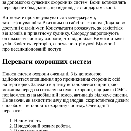
за допомогою сучасних охоронних систем. Вони встановлять
перевірене обладнання, що відповідає стандартам якості.
Ви можете проконсультуватіся з менеджерами,
зателефонувавші за Вказаним на сайті телефоном. Додатково
доступні онлайн-чат. Консультанти розкажуть, як захістітіся
від злодіїв в приватному будинку. Смороду запропонують
оптимальну систему охорони, что відповідає Вимоги и заяві
умів. Захістіть теріторію, своєчасно отрімуючі Відомості
про несанкціонованій доступ.
Переваги охоронних систем
Плюси систем охорони очевидні. З їх допомогою
здійснюється оповіщення про проникнення сторонніх осіб
на територію. Залежно від типу встановленого пристрою
можлива передача сигналу на пульт охорони, відправка СМС-
повідомлення на мобільний номер, активація відлякує сирени.
Не знаючи, як захистити дачу від злодіїв, скористайтеся дієвим
способом – встановіть охоронну систему. Очевидні її
переваги:
Непомітність.
Цілодобовий режим роботи.