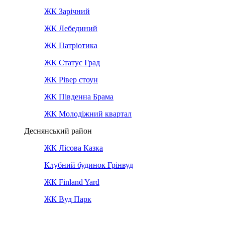
ЖК Зарічний
ЖК Лебединий
ЖК Патріотика
ЖК Статус Град
ЖК Рівер стоун
ЖК Південна Брама
ЖК Молодіжний квартал
Деснянський район
ЖК Лісова Казка
Клубний будинок Грінвуд
ЖК Finland Yard
ЖК Вуд Парк