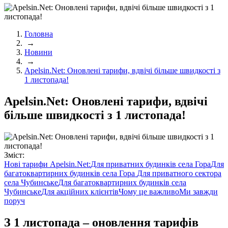
Головна
→
Новини
→
Apelsin.Net: Оновлені тарифи, вдвічі більше швидкості з
1 листопада!
Apelsin.Net: Оновлені тарифи, вдвічі
більше швидкості з 1 листопада!
Зміст:
Нові тарифи Apelsin.Net:
Для приватних будинків села Гора
Для
багатоквартирних будинків села Гора
Для приватного сектора
села Чубинське
Для багатоквартирних будинків села
Чубинське
Для акційних клієнтів
Чому це важливо
Ми завжди
поруч
З 1 листопада – оновлення тарифів