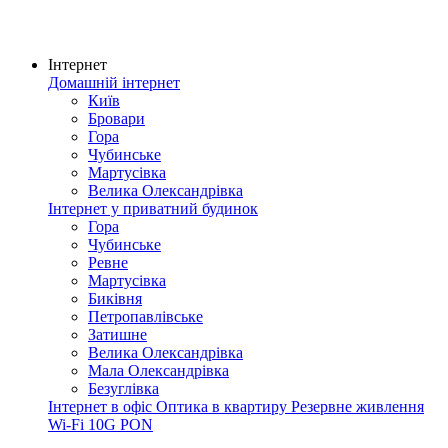
Інтернет
Домашній інтернет
Київ
Бровари
Гора
Чубинське
Мартусівка
Велика Олександрівка
Інтернет у приватний будинок
Гора
Чубинське
Ревне
Мартусівка
Биківня
Петропавлівське
Затишне
Велика Олександрівка
Мала Олександрівка
Безуглівка
Інтернет в офіс
Оптика в квартиру
Резервне живлення
Wi-Fi
10G PON
Покриття мережі