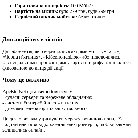
Гарантована швидкість
: 100 Мбіт/с
Вартість на місяць
: було 279 грн, буде 299 грн
Сервісний виклик майстра:
безкоштовно
Для акційних клієнтів
Для абонентів, які скористались акціями «6+1», «12+2»,
«Чорна п’ятниця», «Кіберпонеділок» або підключились
за спеціальними пропозиціями, вартість тарифу залишається
фіксованою до кінця дії акції.
Чому це важливо
Apelsin.Net щомісячно інвестує у:
- сучасні сервери та мережеве обладнання;
- системи безперебійного живлення;
- дизельні генератори та запас пального.
Це дозволяє нам утримувати мережу активною понад 72
години навіть за відключення електроенергії, щоб ви завжди
залишались онлайн.