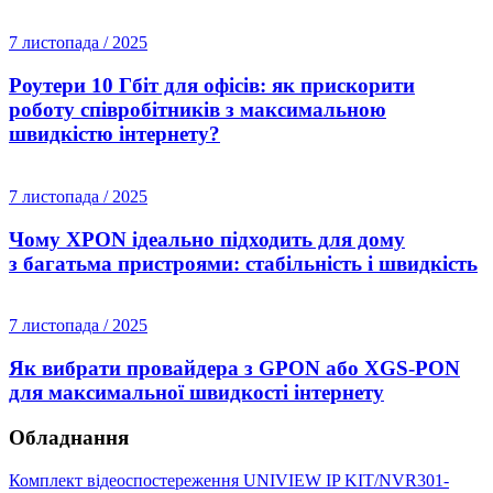
7 листопада / 2025
Роутери 10 Гбіт для офісів: як прискорити
роботу співробітників з максимальною
швидкістю інтернету?
7 листопада / 2025
Чому XPON ідеально підходить для дому
з багатьма пристроями: стабільність і швидкість
7 листопада / 2025
Як вибрати провайдера з GPON або XGS-PON
для максимальної швидкості інтернету
Обладнання
Комплект відеоспостереження UNIVIEW IP KIT/NVR301-