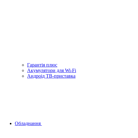
Гарантiя плюс
Акумулятори для Wi-Fi
Андроід ТВ-приставка
Обладнання