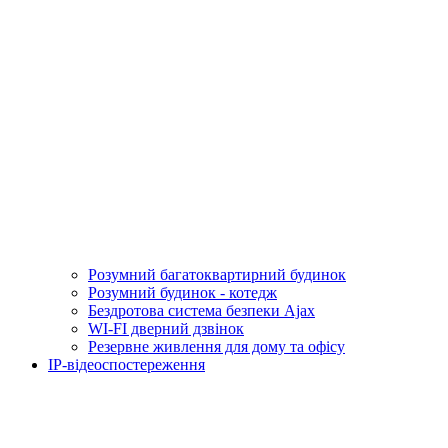
Розумний багатоквартирний будинок
Розумний будинок - котедж
Бездротова система безпеки Ajax
WI-FI дверний дзвінок
Резервне живлення для дому та офісу
IP-відеоспостереження