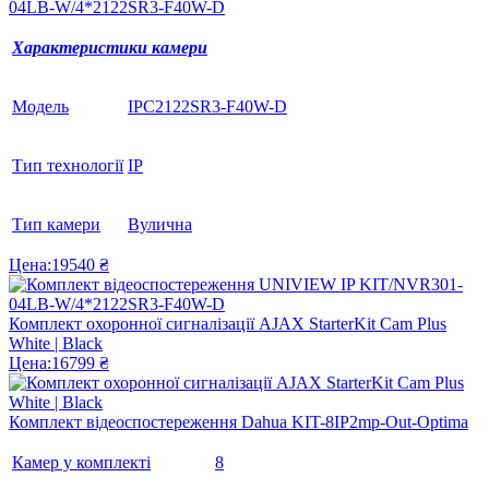
04LB-W/4*2122SR3-F40W-D
Характеристики камери
Модель
IPC2122SR3-F40W-D
Тип технології
IP
Тип камери
Вулична
Цена:
19540 ₴
Комплект охоронної сигналізації AJAX StarterKit Cam Plus
White | Black
Цена:
16799 ₴
Комплект відеоспостереження Dahua KIT-8IP2mp-Out-Optima
Камер у комплекті
8