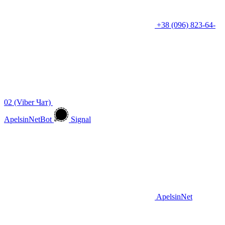
+38 (096) 823-64-
02 (Viber Чат)
ApelsinNetBot
Signal
ApelsinNet