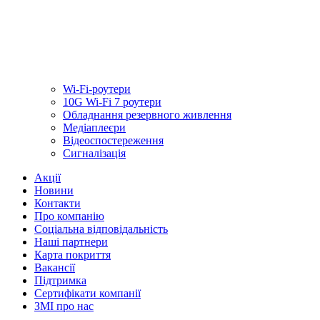
Wi-Fi-роутери
10G Wi-Fi 7 роутери
Обладнання резервного живлення
Медiаплеєри
Відеоспостереження
Сигналізація
Акції
Новини
Контакти
Про компанію
Соціальна відповідальність
Наші партнери
Карта покриття
Вакансії
Підтримка
Сертифікати компанії
ЗМІ про нас