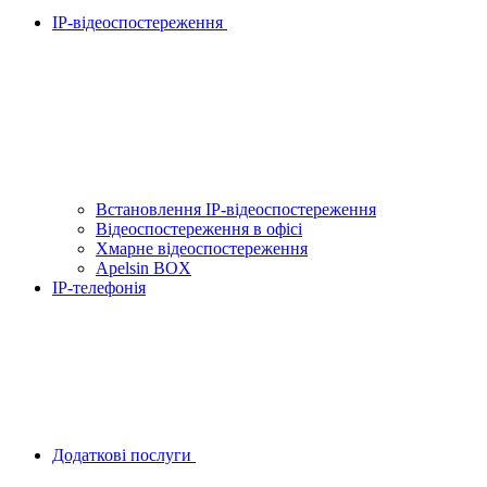
IP-відеоспостереження
Встановлення IP-відеоспостереження
Відеоспостереження в офісі
Хмарне відеоспостереження
Apelsin BOX
IP-телефонія
Додаткові послуги