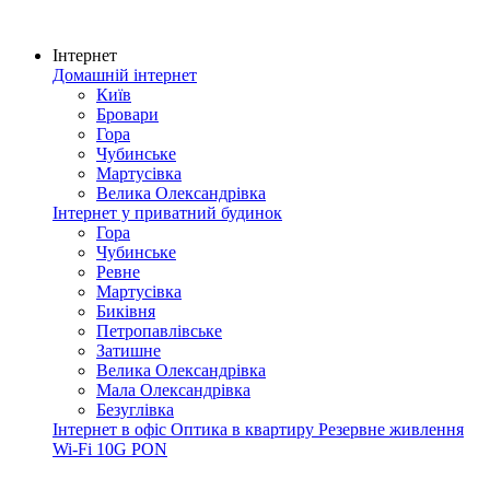
Інтернет
Домашній інтернет
Київ
Бровари
Гора
Чубинське
Мартусівка
Велика Олександрівка
Інтернет у приватний будинок
Гора
Чубинське
Ревне
Мартусівка
Биківня
Петропавлівське
Затишне
Велика Олександрівка
Мала Олександрівка
Безуглівка
Інтернет в офіс
Оптика в квартиру
Резервне живлення
Wi-Fi
10G PON
Покриття мережі