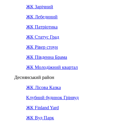
ЖК Зарічний
ЖК Лебединий
ЖК Патріотика
ЖК Статус Град
ЖК Рівер стоун
ЖК Південна Брама
ЖК Молодіжний квартал
Деснянський район
ЖК Лісова Казка
Клубний будинок Грінвуд
ЖК Finland Yard
ЖК Вуд Парк