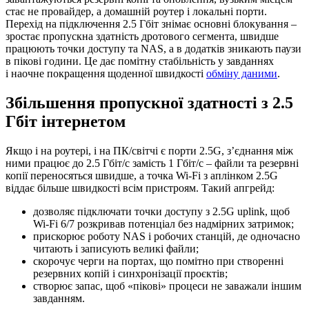
стає не провайдер, а домашній роутер і локальні порти.
Перехід на підключення 2.5 Гбіт знімає основні блокування –
зростає пропускна здатність дротового сегмента, швидше
працюють точки доступу та NAS, а в додатків зникають паузи
в пікові години. Це дає помітну стабільність у завданнях
і наочне покращення щоденної швидкості
обміну даними
.
Збільшення пропускної здатності з 2.5
Гбіт інтернетом
Якщо і на роутері, і на ПК/світчі є порти 2.5G, з’єднання між
ними працює до 2.5 Гбіт/с замість 1 Гбіт/с – файли та резервні
копії переносяться швидше, а точка Wi-Fi з аплінком 2.5G
віддає більше швидкості всім пристроям. Такий апгрейд:
дозволяє підключати точки доступу з 2.5G uplink, щоб
Wi-Fi 6/7 розкривав потенціал без надмірних затримок;
прискорює роботу NAS і робочих станцій, де одночасно
читають і записують великі файли;
скорочує черги на портах, що помітно при створенні
резервних копій і синхронізації проєктів;
створює запас, щоб «пікові» процеси не заважали іншим
завданням.