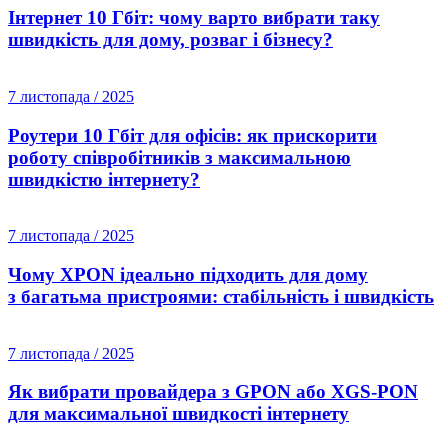
Інтернет 10 Гбіт: чому варто вибрати таку
швидкість для дому, розваг і бізнесу?
7 листопада / 2025
Роутери 10 Гбіт для офісів: як прискорити
роботу співробітників з максимальною
швидкістю інтернету?
7 листопада / 2025
Чому XPON ідеально підходить для дому
з багатьма пристроями: стабільність і швидкість
7 листопада / 2025
Як вибрати провайдера з GPON або XGS-PON
для максимальної швидкості інтернету