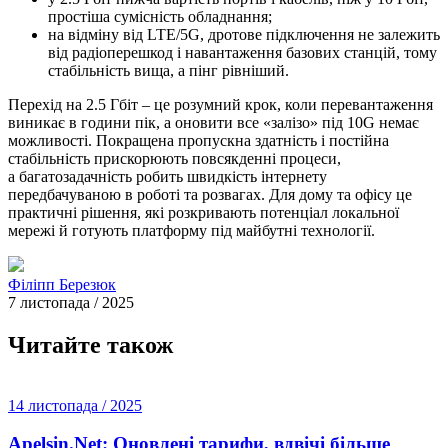
простіша сумісність обладнання;
на відміну від LTE/5G, дротове підключення не залежить
від радіоперешкод і навантаження базових станцій, тому
стабільність вища, а пінг рівніший.
Перехід на 2.5 Гбіт – це розумний крок, коли перевантаження
виникає в години пік, а оновити все «залізо» під 10G немає
можливості. Покращена пропускна здатність і постійна
стабільність прискорюють повсякденні процеси,
а багатозадачність робить швидкість інтернету
передбачуваною в роботі та розвагах. Для дому та офісу це
практичні рішення, які розкривають потенціал локальної
мережі й готують платформу під майбутні технології.
Філіпп Березюк
7 листопада / 2025
Читайте також
14 листопада / 2025
Apelsin.Net: Оновлені тарифи, вдвічі більше