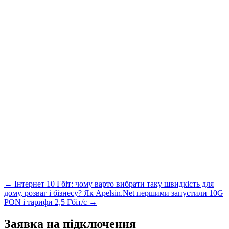
← Інтернет 10 Гбіт: чому варто вибрати таку швидкість для
дому, розваг і бізнесу?
Як Apelsin.Net першими запустили 10G
PON і тарифи 2,5 Гбіт/с →
Заявка на підключення