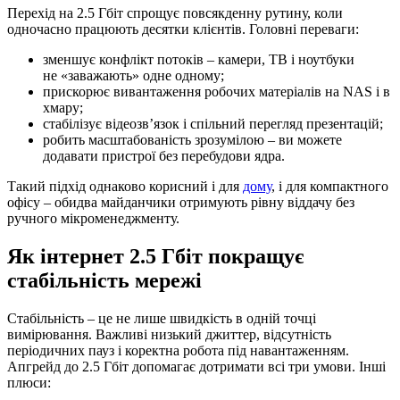
Перехід на 2.5 Гбіт спрощує повсякденну рутину, коли
одночасно працюють десятки клієнтів. Головні переваги:
зменшує конфлікт потоків – камери, ТВ і ноутбуки
не «заважають» одне одному;
прискорює вивантаження робочих матеріалів на NAS і в
хмару;
стабілізує відеозв’язок і спільний перегляд презентацій;
робить масштабованість зрозумілою – ви можете
додавати пристрої без перебудови ядра.
Такий підхід однаково корисний і для
дому
, і для компактного
офісу – обидва майданчики отримують рівну віддачу без
ручного мікроменеджменту.
Як інтернет 2.5 Гбіт покращує
стабільність мережі
Стабільність – це не лише швидкість в одній точці
вимірювання. Важливі низький джиттер, відсутність
періодичних пауз і коректна робота під навантаженням.
Апгрейд до 2.5 Гбіт допомагає дотримати всі три умови. Інші
плюси: