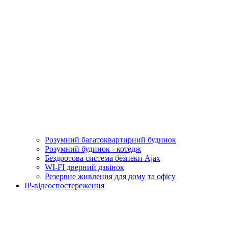
Розумний багатоквартирний будинок
Розумний будинок - котедж
Бездротова система безпеки Ajax
WI-FI дверний дзвінок
Резервне живлення для дому та офісу
IP-відеоспостереження