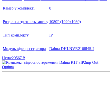
Камер у комплекті
8
Роздільна здатність запису
1080P (1920x1080)
Тип комплекту
IP
Модель відеореєстратора
Dahua DHI-NVR2108HS-I
Цена:
29567 ₴