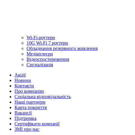
Wi-Fi-роутери
10G Wi-Fi 7 роутери
Обладнання резервного живлення
Медiаплеєри
Відеоспостереження
Сигналізація
Акції
Новини
Контакти
Про компанію
Соціальна відповідальність
Наші партнери
Карта покриття
Вакансії
Підтримка
Сертифікати компанії
ЗМІ про нас