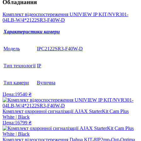
Обладнання
Комплект відеоспостереження UNIVIEW IP KIT/NVR301-
04LB-W/4*2122SR3-F40W-D
Характеристики камери
Модель
IPC2122SR3-F40W-D
Тип технології
IP
Тип камери
Вулична
Цена:
19540 ₴
Комплект охоронної сигналізації AJAX StarterKit Cam Plus
White | Black
Цена:
16799 ₴
Комплект відеоспостереження Dahua KIT-8IP2mp-Out-Optima