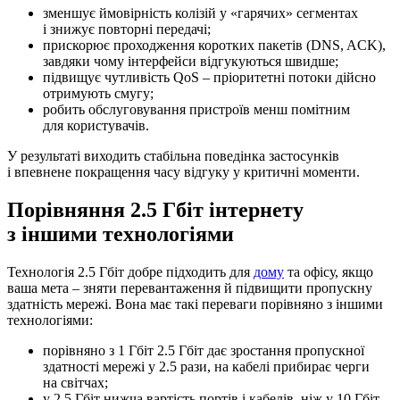
зменшує ймовірність колізій у «гарячих» сегментах
і знижує повторні передачі;
прискорює проходження коротких пакетів (DNS, ACK),
завдяки чому інтерфейси відгукуються швидше;
підвищує чутливість QoS – пріоритетні потоки дійсно
отримують смугу;
робить обслуговування пристроїв менш помітним
для користувачів.
У результаті виходить стабільна поведінка застосунків
і впевнене покращення часу відгуку у критичні моменти.
Порівняння 2.5 Гбіт інтернету
з іншими технологіями
Технологія 2.5 Гбіт добре підходить для
дому
та офісу, якщо
ваша мета – зняти перевантаження й підвищити пропускну
здатність мережі. Вона має такі переваги порівняно з іншими
технологіями:
порівняно з 1 Гбіт 2.5 Гбіт дає зростання пропускної
здатності мережі у 2.5 рази, на кабелі прибирає черги
на світчах;
у 2.5 Гбіт нижча вартість портів і кабелів, ніж у 10 Гбіт,