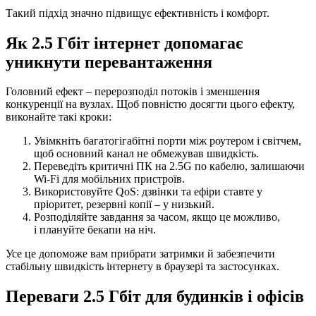
Такий підхід значно підвищує ефективність і комфорт.
Як 2.5 Гбіт інтернет допомагає
уникнути перевантаження
Головний ефект – перерозподіл потоків і зменшення
конкуренції на вузлах. Щоб повністю досягти цього ефекту,
виконайте такі кроки:
Увімкніть багатогігабітні порти між роутером і світчем,
щоб основний канал не обмежував швидкість.
Переведіть критичні ПК на 2.5G по кабелю, залишаючи
Wi-Fi для мобільних пристроїв.
Використовуйте QoS: дзвінки та ефіри ставте у
пріоритет, резервні копії – у низький.
Розподіляйте завдання за часом, якщо це можливо,
і плануйте бекапи на ніч.
Усе це допоможе вам прибрати затримки й забезпечити
стабільну швидкість інтернету в браузері та застосунках.
Переваги 2.5 Гбіт для будинків і офісів