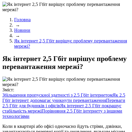
Головна
→
Новини
→
Як інтернет 2,5 Гбіт вирішує проблему перевантаження
мережі?
Як інтернет 2,5 Гбіт вирішує проблему
перевантаження мережі?
Зміст:
Збільшення пропускної здатності з 2.5 Гбіт інтернетом
Як 2.5
Гбіт інтернет допомагає уникнути перевантаження
Переваги
2.5 Гбіт для будинків і офісів
Як інтернет 2.5 Гбіт покращує
стабільність мережі
Порівняння 2.5 Гбіт інтернету з іншими
технологіями
Коли в квартирі або офісі одночасно йдуть стріми, дзвінки,
завантажуються резервні копії та оновлення, вузьким місцем