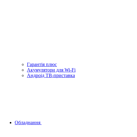
Гарантiя плюс
Акумулятори для Wi-Fi
Андроід ТВ-приставка
Обладнання