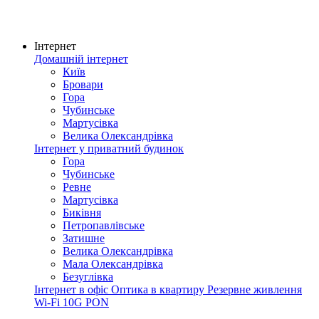
Інтернет
Домашній інтернет
Київ
Бровари
Гора
Чубинське
Мартусівка
Велика Олександрівка
Інтернет у приватний будинок
Гора
Чубинське
Ревне
Мартусівка
Биківня
Петропавлівське
Затишне
Велика Олександрівка
Мала Олександрівка
Безуглівка
Інтернет в офіс
Оптика в квартиру
Резервне живлення
Wi-Fi
10G PON
Покриття мережі