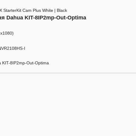
я Dahua KIT-8IP2mp-Out-Optima
0x1080)
NVR2108HS-I