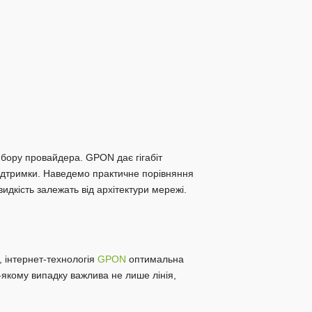
Голосіївський район
ЖК Республіка
ЖК Сонячна Брама
Дарницький район
ЖК Славутич
ЖК Зарічний
ЖК Лебединий
ЖК Патріотика
ибору провайдера. GPON дає гігабіт
ЖК Статус Град
 підтримки. Наведемо практичне порівняння
ЖК Рівер стоун
идкість залежать від архітектури мережі.
ЖК Південна Брама
ЖК Молодіжний квартал
Деснянський район
, інтернет-технологія
GPON
оптимальна
ЖК Лісова Казка
-якому випадку важлива не лише лінія,
Клубний будинок Грінвуд