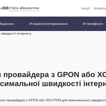
Стати абонентом
Акції
Новин
1-008
 будинок
IP-відеоспостереження
IP-телефонія
ет у приватний
Інтернет в офіс
о XGS-PON для максимальної швидкості інтернету
к
Оптика в квартиру
Резервне живлення
Wi-Fi
10G PON
и провайдера з GPON або X
симальної швидкості інтер
вське