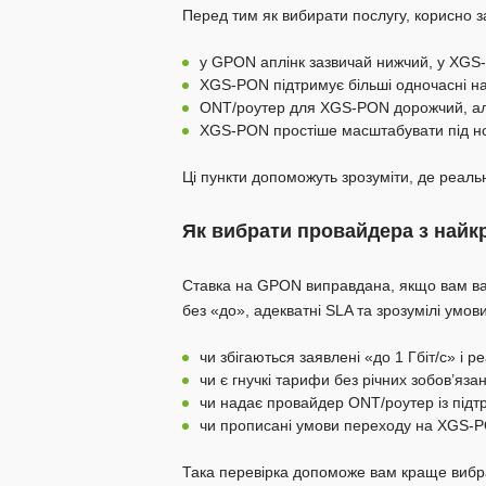
Перед тим як вибирати послугу, корисно за
у GPON аплінк зазвичай нижчий, у XGS-
XGS-PON підтримує більші одночасні н
ONT/роутер для XGS-PON дорожчий, ал
XGS-PON простіше масштабувати під нов
Ці пункти допоможуть зрозуміти, де реальн
Як вибрати провайдера з най
Ставка на GPON виправдана, якщо вам важ
без «до», адекватні SLA та зрозумілі умо
чи збігаються заявлені «до 1 Гбіт/с» і р
чи є гнучкі тарифи без річних зобов’язан
чи надає провайдер ONT/роутер із підтри
чи прописані умови переходу на XGS-
Така перевірка допоможе вам краще вибра