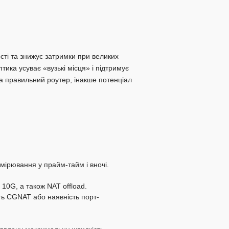
ості та знижує затримки при великих
ика усуває «вузькі місця» і підтримує
та правильний роутер, інакше потенціал
имірювання у прайм-тайм і вночі.
0G, а також NAT offload.
сть CGNAT або наявність порт-