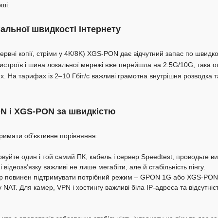
ші.
льної швидкості інтернету
ервні копії, стріми у 4K/8K) XGS-PON дає відчутний запас по швидк
строїв і шина локальної мережі вже перейшла на 2.5G/10G, така опт
х. На тарифах із 2–10 Гбіт/с важливі грамотна внутрішня розводка 
N і XGS-PON за швидкістю
римати об’єктивне порівняння:
вуйте один і той самий ПК, кабель і сервер Speedtest, проводьте в
 відеозв’язку важливі не лише мегабіти, але й стабільність пінгу.
ер повинен підтримувати потрібний режим – GPON 1G або XGS-PON 1
у NAT. Для камер, VPN і хостингу важливі біла IP-адреса та відсутні