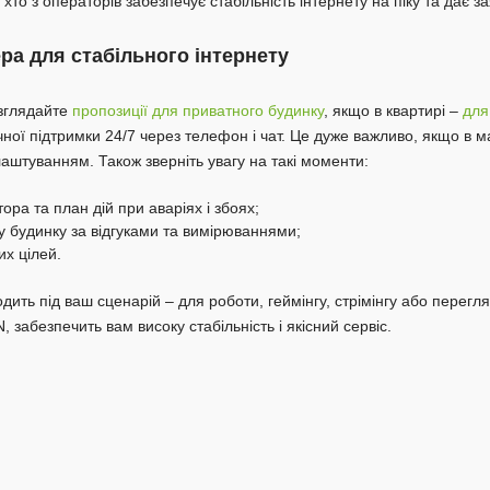
 хто з операторів забезпечує стабільність інтернету на піку та дає 
а для стабільного інтернету
озглядайте
пропозиції для приватного будинку
, якщо в квартирі –
для
чної підтримки 24/7 через телефон і чат. Це дуже важливо, якщо в
аштуванням. Також зверніть увагу на такі моменти:
ора та план дій при аваріях і збоях;
у будинку за відгуками та вимірюваннями;
их цілей.
дить під ваш сценарій – для роботи, геймінгу, стрімінгу або перегля
абезпечить вам високу стабільність і якісний сервіс.