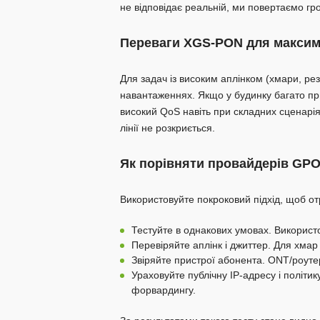
не відповідає реальній, ми повертаємо гро
Переваги XGS-PON для максима
Для задач із високим аплінком (хмари, рез
навантаженнях. Якщо у будинку багато при
високий QoS навіть при складних сценарія
лінії не розкриється.
Як порівняти провайдерів GPO
Використовуйте покроковий підхід, щоб от
Тестуйте в однакових умовах. Використо
Перевіряйте аплінк і джиттер. Для хмар і
Звіряйте пристрої абонента. ONT/роут
Ураховуйте публічну IP-адресу і політик
форвардингу.