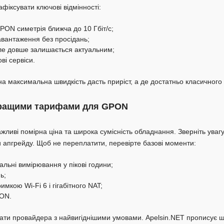
фіксувати ключові відмінності:
PON симетрія ближча до 10 Гбіт/с;
авантаження без просідань;
е довше залишається актуальним;
і сервіси.
а максимальна швидкість дасть приріст, а де достатньо класичного г
кращими тарифами для GPON
ливі помірна ціна та широка сумісність обладнання. Зверніть уваг
ви апгрейду. Щоб не переплатити, перевірте базові моменти:
еальні вимірювання у пікові години;
ь;
мкою Wi-Fi 6 і гігабітного NAT;
PON.
ти провайдера з найвигіднішими умовами. Apelsin.NET прописує шви