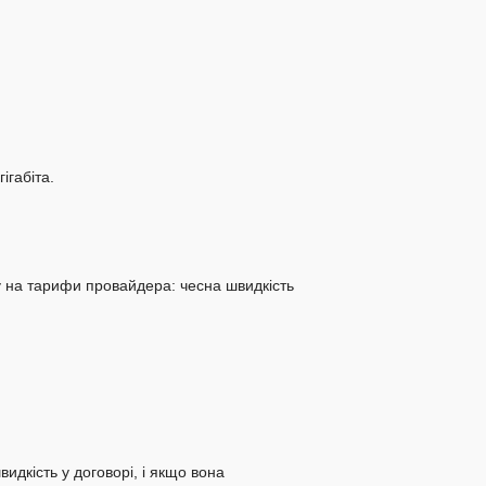
ЖК Finland Yard
ЖК Вуд Парк
ігабіта.
у на тарифи провайдера: чесна швидкість
дкість у договорі, і якщо вона