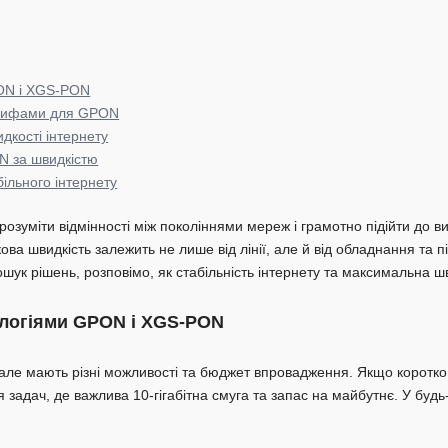
ксандрівка
андрівка
PON і XGS-PON
арифами для GPON
кості інтернету
N за швидкістю
ільного інтернету
розуміти відмінності між поколіннями мереж і грамотно підійти до в
кова швидкість залежить не лише від лінії, але й від обладнання та
ошук рішень, розповімо, як стабільність інтернету та максимальна шв
нологіями GPON і XGS-PON
 але мають різні можливості та бюджет впровадження. Якщо коротко
задач, де важлива 10-гігабітна смуга та запас на майбутнє. У будь