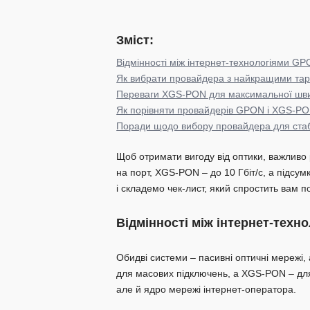
Велика Оле
Мала Олекс
Зміст:
Безуглівка
Відмінності між інтернет-технологіями G
Як вибрати провайдера з найкращими т
Переваги XGS-PON для максимальної швид
Як порівняти провайдерів GPON і XGS-PO
Поради щодо вибору провайдера для стаб
Щоб отримати вигоду від оптики, важливо 
на порт, XGS-PON – до 10 Гбіт/с, а підсум
і складемо чек-лист, який спростить вам п
Відмінності між інтернет-тех
Обидві системи – пасивні оптичні мережі,
для масових підключень, а XGS-PON – для 
але й ядро мережі інтернет-оператора.