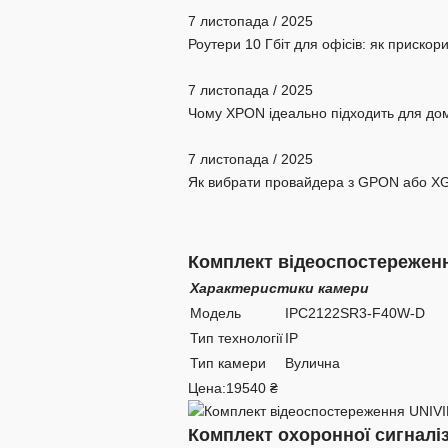
7 листопада / 2025
Роутери 10 Гбіт для офісів: як прискор
7 листопада / 2025
Чому XPON ідеально підходить для дому
7 листопада / 2025
Як вибрати провайдера з GPON або XG
Комплект відеоспостережен
Характеристики камери
Модель
IPC2122SR3-F40W-D
Тип технології
IP
Тип камери
Вулична
Цена:
19540 ₴
Комплект охоронної сигналіза