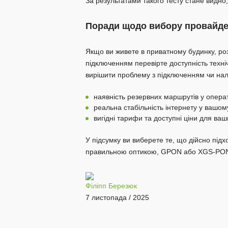
За результатами такого тесту стане видно,
Поради щодо вибору провайдер
Якщо ви живете в приватному будинку, р
підключенням перевірте доступність техні
вирішити проблему з підключенням чи нал
наявність резервних маршрутів у операт
реальна стабільність інтернету у вашом
вигідні тарифи та доступні ціни для ваш
У підсумку ви виберете те, що дійсно підхо
правильною оптикою, GPON або XGS-PON, з
Філіпп Березюк
7 листопада / 2025