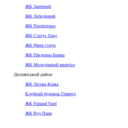
ЖК Зарічний
ЖК Лебединий
ЖК Патріотика
ЖК Статус Град
ЖК Рівер стоун
ЖК Південна Брама
ЖК Молодіжний квартал
Деснянський район
ЖК Лісова Казка
Клубний будинок Грінвуд
ЖК Finland Yard
ЖК Вуд Парк