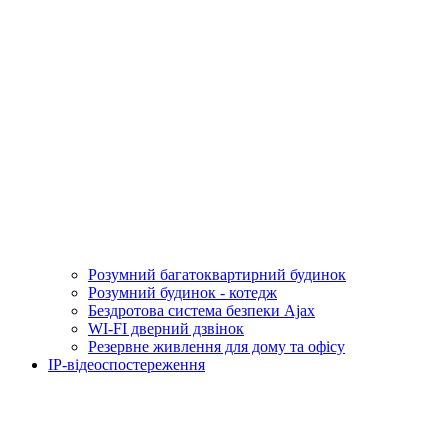
Розумний багатоквартирний будинок
Розумний будинок - котедж
Бездротова система безпеки Ajax
WI-FI дверний дзвінок
Резервне живлення для дому та офісу
IP-відеоспостереження