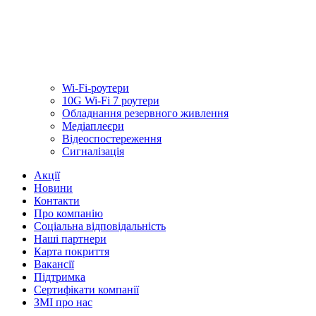
Wi-Fi-роутери
10G Wi-Fi 7 роутери
Обладнання резервного живлення
Медiаплеєри
Відеоспостереження
Сигналізація
Акції
Новини
Контакти
Про компанію
Соціальна відповідальність
Наші партнери
Карта покриття
Вакансії
Підтримка
Сертифікати компанії
ЗМІ про нас