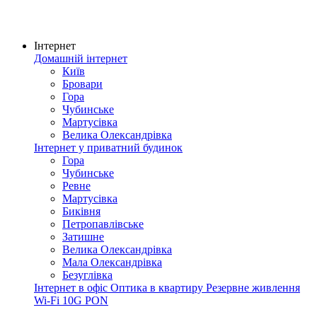
Інтернет
Домашній інтернет
Київ
Бровари
Гора
Чубинське
Мартусівка
Велика Олександрівка
Інтернет у приватний будинок
Гора
Чубинське
Ревне
Мартусівка
Биківня
Петропавлівське
Затишне
Велика Олександрівка
Мала Олександрівка
Безуглівка
Інтернет в офіс
Оптика в квартиру
Резервне живлення
Wi-Fi
10G PON
Покриття мережі