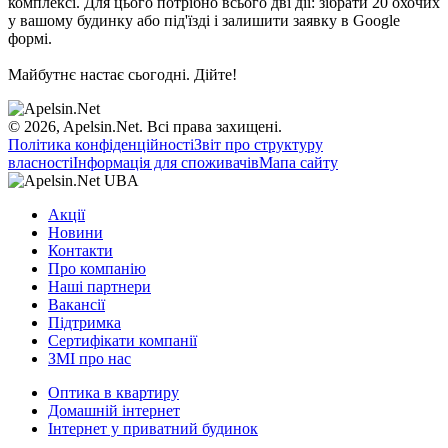
комплексі. Для цього потрібно всього дві дії: зібрати 20 охочих
у вашому будинку або під'їзді і залишити заявку в Google
формі.
Майбутнє настає сьогодні. Дійте!
© 2026, Apelsin.Net. Всі права захищені.
Політика конфіденційності
Звіт про структуру
власності
Інформація для споживачів
Мапа сайту
Акції
Новини
Контакти
Про компанію
Наші партнери
Вакансії
Підтримка
Сертифікати компанії
ЗМІ про нас
Оптика в квартиру
Домашній інтернет
Інтернет у приватний будинок