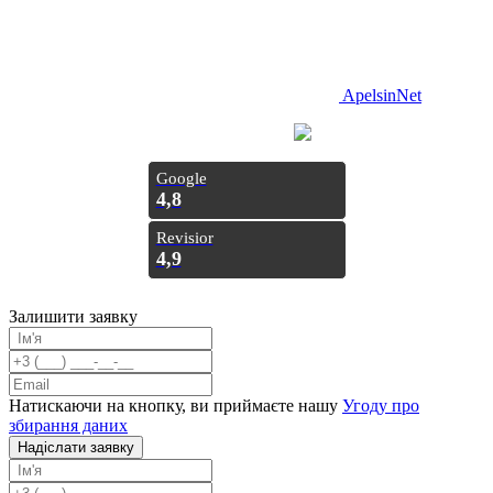
ApelsinNet
Просування з
Inweb
Google
4,8
Revisior
4,9
Залишити заявку
Натискаючи на кнопку, ви приймаєте нашу
Угоду про
збирання даних
Надiслати заявку