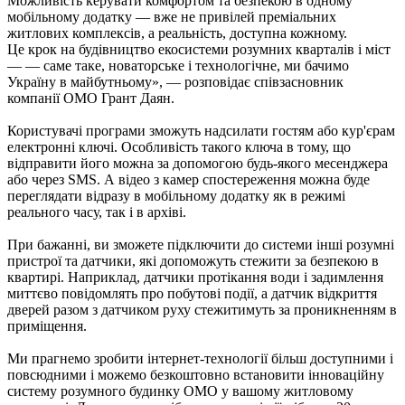
Можливість керувати комфортом та безпекою в одному
мобільному додатку — вже не привілей преміальних
житлових комплексів, а реальність, доступна кожному.
Це крок на будівництво екосистеми розумних кварталів і міст
— — саме таке, новаторське і технологічне, ми бачимо
Україну в майбутньому», — розповідає співзасновник
компанії ОМО Грант Даян.
Користувачі програми зможуть надсилати гостям або кур'єрам
електронні ключі. Особливість такого ключа в тому, що
відправити його можна за допомогою будь-якого месенджера
або через SMS. А відео з камер спостереження можна буде
переглядати відразу в мобільному додатку як в режимі
реального часу, так і в архіві.
При бажанні, ви зможете підключити до системи інші розумні
пристрої та датчики, які допоможуть стежити за безпекою в
квартирі. Наприклад, датчики протікання води і задимлення
миттєво повідомлять про побутові події, а датчик відкриття
дверей разом з датчиком руху стежитимуть за проникненням в
приміщення.
Ми прагнемо зробити інтернет-технології більш доступними і
повсюдними і можемо безкоштовно встановити інноваційну
систему розумного будинку ОМО у вашому житловому