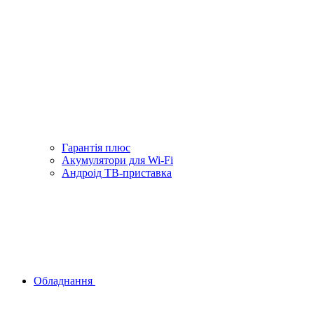
Гарантiя плюс
Акумулятори для Wi-Fi
Андроід ТВ-приставка
Обладнання