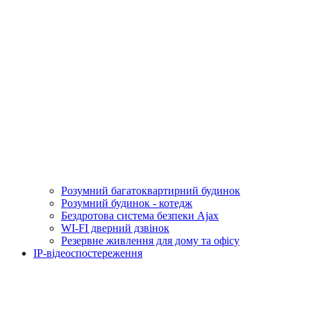
Розумний багатоквартирний будинок
Розумний будинок - котедж
Бездротова система безпеки Ajax
WI-FI дверний дзвінок
Резервне живлення для дому та офісу
IP-відеоспостереження