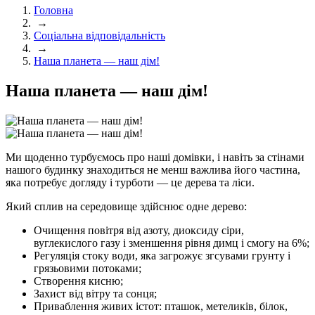
Головна
→
Соціальна відповідальність
→
Наша планета — наш дім!
Наша планета — наш дім!
Ми щоденно турбуємось про наші домівки, і навіть за стінами
нашого будинку знаходиться не менш важлива його частина,
яка потребує догляду і турботи — це дерева та ліси.
Який сплив на середовище здійснює одне дерево:
Очищення повітря від азоту, диоксиду сіри,
вуглекислого газу і зменшення рівня димц і смогу на 6%;
Регуляція стоку води, яка загрожує згсувами грунту і
грязьовими потоками;
Створення кисню;
Захист від вітру та сонця;
Приваблення живих істот: пташок, метеликів, білок,