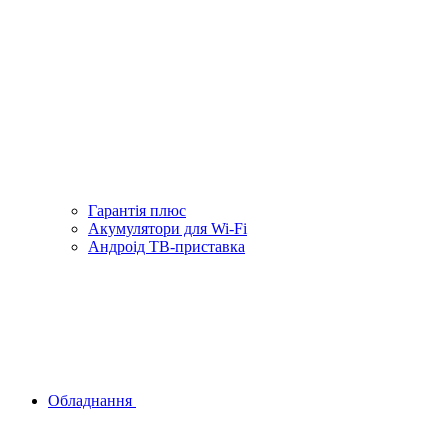
Гарантiя плюс
Акумулятори для Wi-Fi
Андроід ТВ-приставка
Обладнання