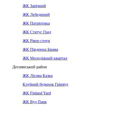
ЖК Зарічний
ЖК Лебединий
ЖК Патріотика
ЖК Статус Град
ЖК Рівер стоун
ЖК Південна Брама
ЖК Молодіжний квартал
Деснянський район
ЖК Лісова Казка
Клубний будинок Грінвуд
ЖК Finland Yard
ЖК Вуд Парк