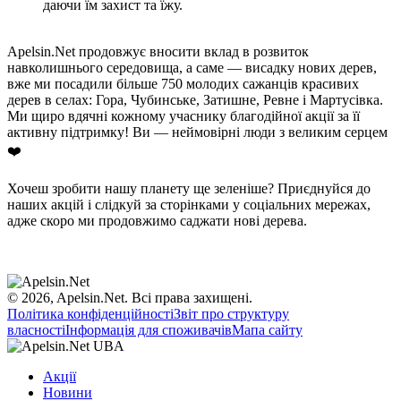
даючи їм захист та їжу.
Apelsin.Net продовжує вносити вклад в розвиток
навколишнього середовища, а саме — висадку нових дерев,
вже ми посадили більше 750 молодих сажанців красивих
дерев в селах: Гора, Чубинське, Затишне, Ревне і Мартусівка.
Ми щиро вдячні кожному учаснику благодійної акції за її
активну підтримку! Ви — неймовірні люди з великим серцем
❤️
Хочеш зробити нашу планету ще зеленіше? Приєднуйся до
наших акцій і слідкуй за сторінками у соціальних мережах,
адже скоро ми продовжимо саджати нові дерева.
© 2026, Apelsin.Net. Всі права захищені.
Політика конфіденційності
Звіт про структуру
власності
Інформація для споживачів
Мапа сайту
Акції
Новини