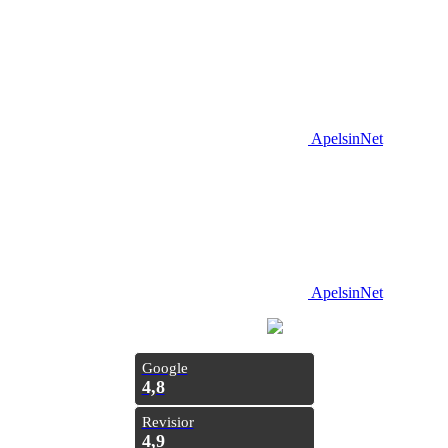
ApelsinNet
ApelsinNet
Просування з
Inweb
Google
4,8
Revisior
4,9