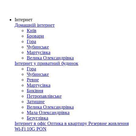
Інтернет
Домашній інтернет
Київ
Бровари
Гора
Чубинське
Мартусівка
Велика Олександрівка
Інтернет у приватний будинок
Гора
Чубинське
Ревне
Мартусівка
Биківня
Петропавлівське
Затишне
Велика Олександрівка
Мала Олександрівка
Безуглівка
Інтернет в офіс
Оптика в квартиру
Резервне живлення
Wi-Fi
10G PON
Покриття мережі