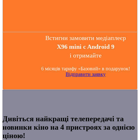
Встигни замовити медіаплеєр
X96 mini c Android 9
і отримайте
6 місяців тарифу «Базовий» в подарунок!
Відправити заявку
Дивіться найкращі телепередачі та
новинки кіно на 4 пристроях за однією
ціною!