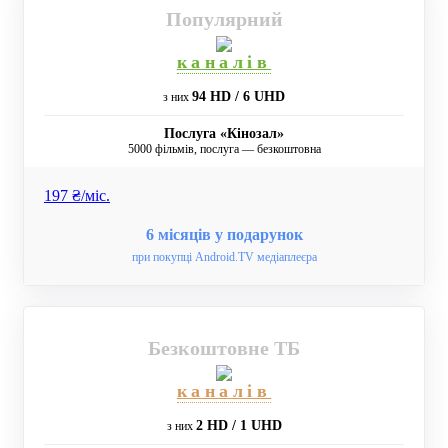
Популярний
каналів
94 HD / 6 UHD
з них
Послуга «Кінозал»
5000 фільмів, послуга — безкоштовна
197 ₴/мiс.
6 місяців у подарунок
при покупці Android.TV медіаплеєра
Безкоштовне ТБ
каналів
2 HD / 1 UHD
з них