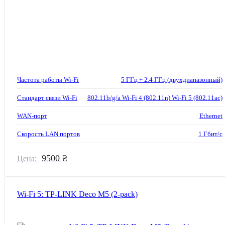
Частота работы Wi-Fi
5 ГГц + 2.4 ГГц (двухдиапазонный)
Стандарт связи Wi-Fi
802.11b/g/a Wi-Fi 4 (802.11n) Wi-Fi 5 (802.11ac)
WAN-порт
Ethernet
Скорость LAN портов
1 Гбит/с
9500 ₴
Цена:
Wi-Fi 5: TP-LINK Deco M5 (2-pack)