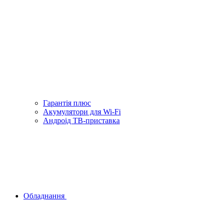
Гарантiя плюс
Акумулятори для Wi-Fi
Андроід ТВ-приставка
Обладнання