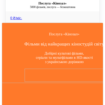
Послуга «Кінозал»
5000 фільмів, послуга — безкоштовна
0 ₴/мiс.
Послуга «Кінозал»
Фільми від найкращих кіностудій світу
Добірні культові фільми,
серіали та мультфільми в HD-якості
з українською доріжкою