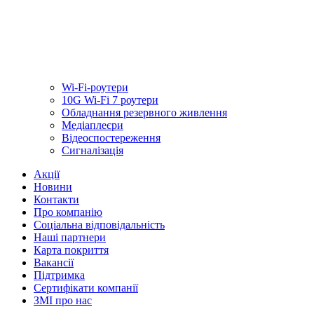
Wi-Fi-роутери
10G Wi-Fi 7 роутери
Обладнання резервного живлення
Медiаплеєри
Відеоспостереження
Сигналізація
Акції
Новини
Контакти
Про компанію
Соціальна відповідальність
Наші партнери
Карта покриття
Вакансії
Підтримка
Сертифікати компанії
ЗМІ про нас