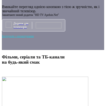
Вмикайте перегляд однією кнопкою з тією ж зручністю, як і
звичайний телевізор.
Завантажте новий додаток "HD TV Apelsin.Net"
Додаток для
телевізорів
Інструкція з налаштування
Фільми, серіали та ТБ-канали
на будь-який смак