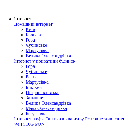
Інтернет
Домашній інтернет
Київ
Бровари
Гора
Чубинське
Мартусівка
Велика Олександрівка
Інтернет у приватний будинок
Гора
Чубинське
Ревне
Мартусівка
Биківня
Петропавлівське
Затишне
Велика Олександрівка
Мала Олександрівка
Безуглівка
Інтернет в офіс
Оптика в квартиру
Резервне живлення
Wi-Fi
10G PON
Покриття мережі