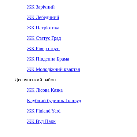
ЖК Зарічний
ЖК Лебединий
ЖК Патріотика
ЖК Статус Град
ЖК Рівер стоун
ЖК Південна Брама
ЖК Молодіжний квартал
Деснянський район
ЖК Лісова Казка
Клубний будинок Грінвуд
ЖК Finland Yard
ЖК Вуд Парк