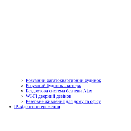
Розумний багатоквартирний будинок
Розумний будинок - котедж
Бездротова система безпеки Ajax
WI-FI дверний дзвінок
Резервне живлення для дому та офісу
IP-відеоспостереження