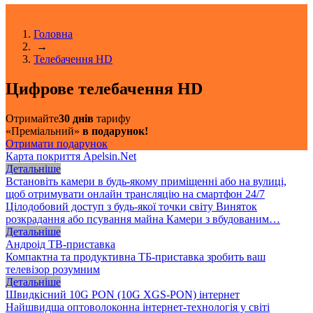
Головна
→
Телебачення HD
Цифрове телебачення HD
Отримайте
30 днів
тарифу
«Преміальний»
в подарунок!
Отримати подарунок
Карта покриття Apelsin.Net
Детальніше
Встановіть камери в будь-якому приміщенні або на вулиці,
щоб отримувати онлайн трансляцію на смартфон 24/7
Цілодобовий доступ з будь-якої точки світу Виняток
розкрадання або псування майна Камери з вбудованим…
Детальніше
Андроід ТВ-приставка
Компактна та продуктивна ТБ-приставка зробить ваш
телевізор розумним
Детальніше
Швидкісний 10G PON (10G XGS-PON) інтернет
Найшвидша оптоволоконна інтернет-технологія у світі