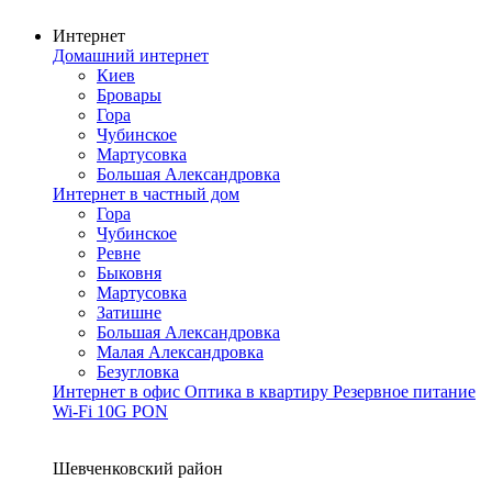
Интернет
Домашний интернет
Киев
Бровары
Гора
Чубинское
Мартусовка
Большая Александровка
Интернет в частный дом
Гора
Чубинское
Ревне
Быковня
Мартусовка
Затишне
Большая Александровка
Малая Александровка
Безугловка
Интернет в офис
Оптика в квартиру
Резервное питание
Wi-Fi
10G PON
Покрытие сети
Шевченковский район