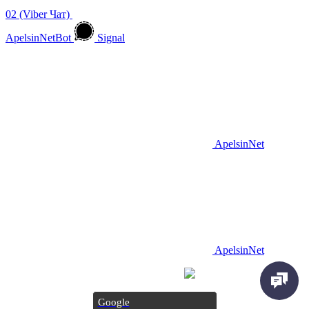
02 (Viber Чат)
ApelsinNetBot
Signal
ApelsinNet
ApelsinNet
Просування з
Inweb
Google