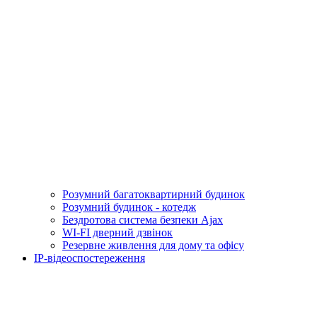
Розумний багатоквартирний будинок
Розумний будинок - котедж
Бездротова система безпеки Ajax
WI-FI дверний дзвінок
Резервне живлення для дому та офісу
IP-відеоспостереження