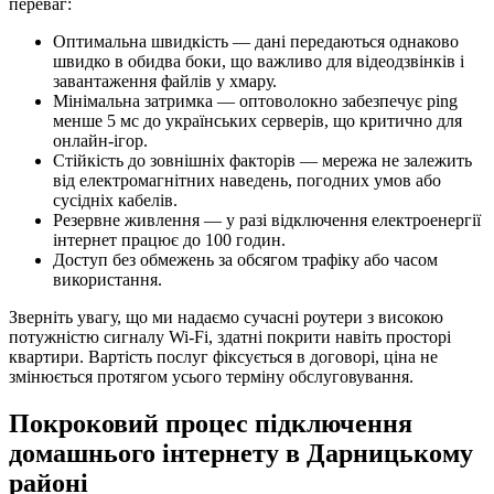
переваг:
Оптимальна швидкість — дані передаються однаково
швидко в обидва боки, що важливо для відеодзвінків і
завантаження файлів у хмару.
Мінімальна затримка — оптоволокно забезпечує ping
менше 5 мс до українських серверів, що критично для
онлайн-ігор.
Стійкість до зовнішніх факторів — мережа не залежить
від електромагнітних наведень, погодних умов або
сусідніх кабелів.
Резервне живлення — у разі відключення електроенергії
інтернет працює до 100 годин.
Доступ без обмежень за обсягом трафіку або часом
використання.
Зверніть увагу, що ми надаємо сучасні роутери з високою
потужністю сигналу Wi-Fi, здатні покрити навіть просторі
квартири. Вартість послуг фіксується в договорі, ціна не
змінюється протягом усього терміну обслуговування.
Покроковий процес підключення
домашнього інтернету в Дарницькому
районі