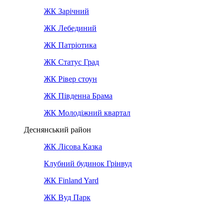
ЖК Зарічний
ЖК Лебединий
ЖК Патріотика
ЖК Статус Град
ЖК Рівер стоун
ЖК Південна Брама
ЖК Молодіжний квартал
Деснянський район
ЖК Лісова Казка
Клубний будинок Грінвуд
ЖК Finland Yard
ЖК Вуд Парк