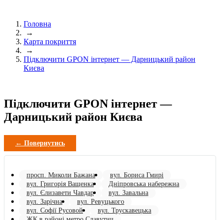
Головна
→
Карта покриття
→
Підключити GPON інтернет — Дарницький район
Києва
Підключити GPON інтернет —
Дарницький район Києва
← Повернутись
просп. Миколи Бажана
вул. Бориса Гмирі
вул. Григорія Ващенка
Дніпровська набережна
вул. Єлизавети Чавдар
вул. Завальна
вул. Зарічна
вул. Ревуцького
вул. Софії Русовой
вул. Трускавецька
ЖК в районі метро Славутич