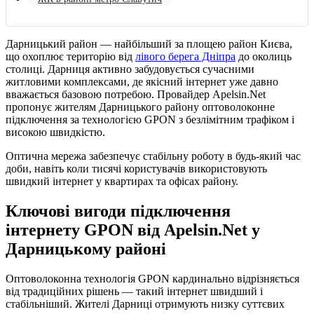
Дарницький район — найбільший за площею район Києва,
що охоплює територію від
лівого берега Дніпра
до околиць
столиці. Дарниця активно забудовується сучасними
житловими комплексами, де якісний інтернет уже давно
вважається базовою потребою. Провайдер Apelsin.Net
пропонує жителям Дарницького району оптоволоконне
підключення за технологією GPON з безлімітним трафіком і
високою швидкістю.
Оптична мережа забезпечує стабільну роботу в будь-який час
доби, навіть коли тисячі користувачів використовують
швидкий інтернет у квартирах та офісах району.
Ключові вигоди підключення
інтернету GPON від Apelsin.Net у
Дарницькому районі
Оптоволоконна технологія GPON кардинально відрізняється
від традиційних рішень — такий інтернет швидший і
стабільніший. Жителі Дарниці отримують низку суттєвих