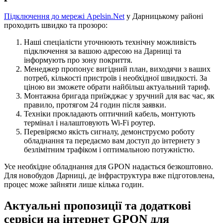
Підключення до мережі Apelsin.Net
у Дарницькому районі
проходить швидко та прозоро:
Наші спеціалісти уточнюють технічну можливість
підключення за вашою адресою на Дарниці та
інформують про зону покриття.
Менеджер пропонує вигідний план, виходячи з ваших
потреб, кількості пристроїв і необхідної швидкості. За
ціною ви зможете обрати найбільш актуальний тариф.
Монтажна бригада приїжджає у зручний для вас час, як
правило, протягом 24 годин після заявки.
Техніки прокладають оптичний кабель, монтують
термінал і налаштовують Wi-Fi роутер.
Перевіряємо якість сигналу, демонструємо роботу
обладнання та передаємо вам доступ до інтернету з
безлімітним трафіком і оптимальною потужністю.
Усе необхідне обладнання для GPON надається безкоштовно.
Для новобудов Дарниці, де інфраструктура вже підготовлена,
процес може зайняти лише кілька годин.
Актуальні пропозиції та додаткові
сервіси на інтернет GPON для