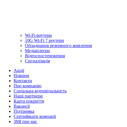
Wi-Fi-роутери
10G Wi-Fi 7 роутери
Обладнання резервного живлення
Медiаплеєри
Відеоспостереження
Сигналізація
Акції
Новини
Контакти
Про компанію
Соціальна відповідальність
Наші партнери
Карта покриття
Вакансії
Підтримка
Сертифікати компанії
ЗМІ про нас