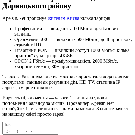
Дарницького району
Apelsin.Net пропонує
жителям Києва
кілька тарифів:
Професійний — швидкість 100 Мбіт/с для базових
завдань.
Оранжевий 500 — швидкість 500 Мбіт/с, до 8 пристроїв,
стримінг HD.
Гігабітний PON — швидкий доступ 1000 Мбіт/с, кілька
пристроїв у квартирі, 4K/8K.
GPON 2 Гбіт/с — преміум-швидкість 2000 Мбіт/с,
хмарний геймінг, 30+ пристроїв.
Також за бажанням клієнта можна скористатися додатковими
послугами, такими як розумний дім, HD-TV, статична IP-
адреса, хмарне сховище.
Вартість підключення — усього 1 гривня за умови
поповнення балансу за місяць. Провайдер Apelsin.Net —
спробуйте, і ви залишитеся з нами назавжди. Залиште заявку
на нашому сайті просто зараз!