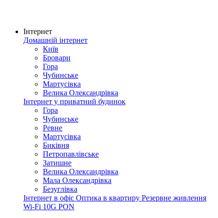
Інтернет
Домашній інтернет
Київ
Бровари
Гора
Чубинське
Мартусівка
Велика Олександрівка
Інтернет у приватний будинок
Гора
Чубинське
Ревне
Мартусівка
Биківня
Петропавлівське
Затишне
Велика Олександрівка
Мала Олександрівка
Безуглівка
Інтернет в офіс
Оптика в квартиру
Резервне живлення
Wi-Fi
10G PON
Покриття мережі