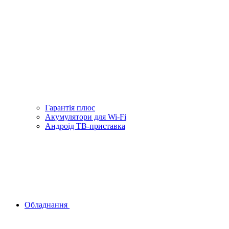
Гарантiя плюс
Акумулятори для Wi-Fi
Андроід ТВ-приставка
Обладнання