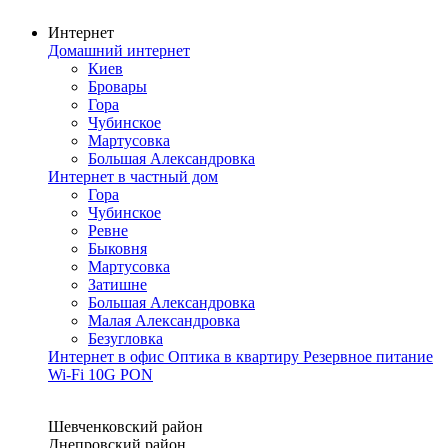
Интернет
Домашний интернет
Киев
Бровары
Гора
Чубинское
Мартусовка
Большая Александровка
Интернет в частный дом
Гора
Чубинское
Ревне
Быковня
Мартусовка
Затишне
Большая Александровка
Малая Александровка
Безугловка
Интернет в офис
Оптика в квартиру
Резервное питание
Wi-Fi
10G PON
Покрытие сети
Шевченковский район
Днепровский район