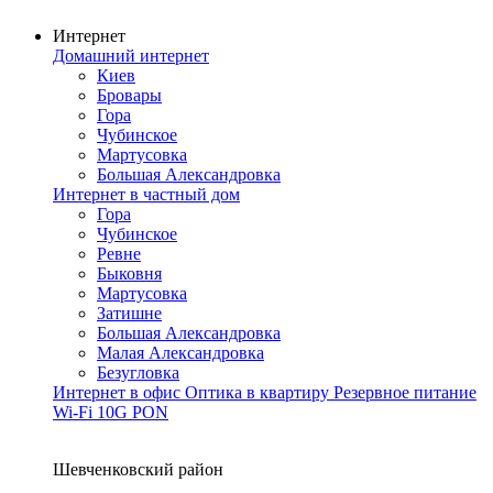
Интернет
Домашний интернет
Киев
Бровары
Гора
Чубинское
Мартусовка
Большая Александровка
Интернет в частный дом
Гора
Чубинское
Ревне
Быковня
Мартусовка
Затишне
Большая Александровка
Малая Александровка
Безугловка
Интернет в офис
Оптика в квартиру
Резервное питание
Wi-Fi
10G PON
Покрытие сети
Шевченковский район