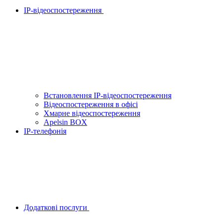
IP-відеоспостереження
Встановлення IP-відеоспостереження
Відеоспостереження в офісі
Хмарне відеоспостереження
Apelsin BOX
IP-телефонія
Додаткові послуги