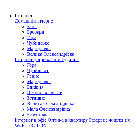
Інтернет
Домашній інтернет
Київ
Бровари
Гора
Чубинське
Мартусівка
Велика Олександрівка
Інтернет у приватний будинок
Гора
Чубинське
Ревне
Мартусівка
Биківня
Петропавлівське
Затишне
Велика Олександрівка
Мала Олександрівка
Безуглівка
Інтернет в офіс
Оптика в квартиру
Резервне живлення
Wi-Fi
10G PON
Покриття мережі