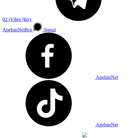
02 (Viber Чат)
ApelsinNetBot
Signal
ApelsinNet
ApelsinNet
Просування з
Inweb