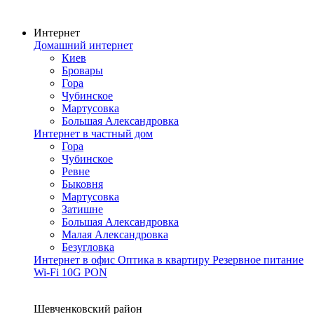
Интернет
Домашний интернет
Киев
Бровары
Гора
Чубинское
Мартусовка
Большая Александровка
Интернет в частный дом
Гора
Чубинское
Ревне
Быковня
Мартусовка
Затишне
Большая Александровка
Малая Александровка
Безугловка
Интернет в офис
Оптика в квартиру
Резервное питание
Wi-Fi
10G PON
Покрытие сети
Шевченковский район