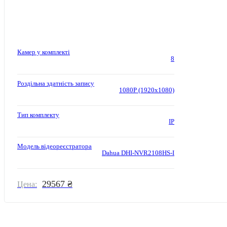
Камер у комплекті
8
Роздільна здатність запису
1080P (1920x1080)
Тип комплекту
IP
Модель відеореєстратора
Dahua DHI-NVR2108HS-I
29567 ₴
Цена: