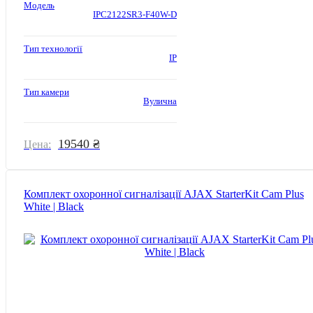
Модель
IPC2122SR3-F40W-D
Тип технології
IP
Тип камери
Вулична
19540 ₴
Цена:
Комплект охоронної сигналізації AJAX StarterKit Cam Plus
White | Black