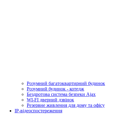
Розумний багатоквартирний будинок
Розумний будинок - котедж
Бездротова система безпеки Ajax
WI-FI дверний дзвінок
Резервне живлення для дому та офісу
IP-відеоспостереження