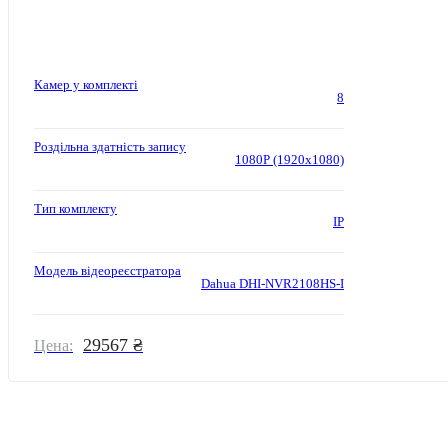
Камер у комплекті
8
Роздільна здатність запису
1080P (1920x1080)
Тип комплекту
IP
Модель відеореєстратора
Dahua DHI-NVR2108HS-I
29567 ₴
Цена: