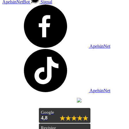
ApelsinNetBot
Signal
ApelsinNet
ApelsinNet
Просування з
Inweb
Google
4,8
Revisior