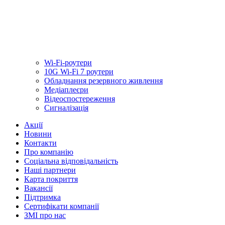
Wi-Fi-роутери
10G Wi-Fi 7 роутери
Обладнання резервного живлення
Медiаплеєри
Відеоспостереження
Сигналізація
Акції
Новини
Контакти
Про компанію
Соціальна відповідальність
Наші партнери
Карта покриття
Вакансії
Підтримка
Сертифікати компанії
ЗМІ про нас