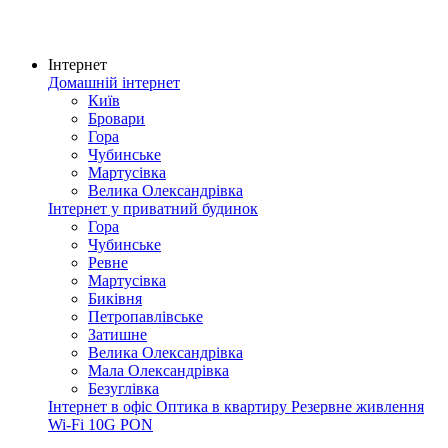
Інтернет
Домашній інтернет
Київ
Бровари
Гора
Чубинське
Мартусівка
Велика Олександрівка
Інтернет у приватний будинок
Гора
Чубинське
Ревне
Мартусівка
Биківня
Петропавлівське
Затишне
Велика Олександрівка
Мала Олександрівка
Безуглівка
Інтернет в офіс
Оптика в квартиру
Резервне живлення
Wi-Fi
10G PON
Покриття мережі