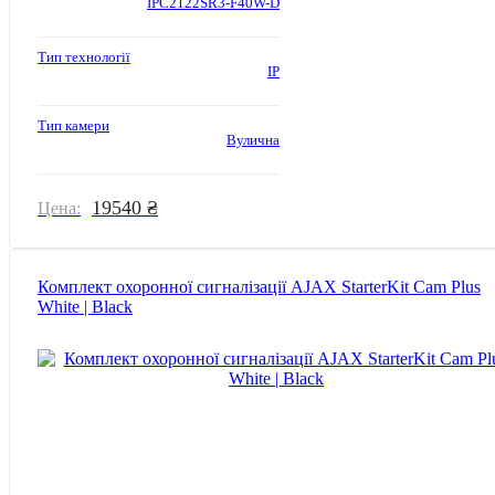
IPC2122SR3-F40W-D
Тип технології
IP
Тип камери
Вулична
19540 ₴
Цена:
Комплект охоронної сигналізації AJAX StarterKit Cam Plus
White | Black