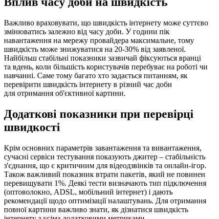
Вплив часу доби на швидкість
Важливо враховувати, що швидкість інтернету може суттєво
змінюватись залежно від часу доби. У години пік
навантаження на мережу провайдера максимальне, тому
швидкість може знижуватися на 20-30% від заявленої.
Найбільш стабільні показники зазвичай фіксуються вранці
та вдень, коли більшість користувачів перебуває на роботі чи
навчанні. Саме тому багато хто задається питанням, як
перевірити швидкість інтернету в різний час доби
для отримання об'єктивної картини.
Додаткові показники при перевірці
швидкості
Крім основних параметрів завантаження та вивантаження,
сучасні сервіси тестування показують джитер – стабільність
з'єднання, що є критичним для відеодзвінків та онлайн-ігор.
Також важливий показник втрати пакетів, який не повинен
перевищувати 1%. Деякі тести визначають тип підключення
(оптоволокно, ADSL, мобільний інтернет) і дають
рекомендації щодо оптимізації налаштувань. Для отримання
повної картини важливо знати, як дізнатися швидкість
інтернету з усіма додатковими метриками.