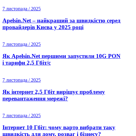
7 листопада / 2025
Apelsin.Net – найкращий за швидкістю серед
провайдерів Києва у 2025 році
7 листопада / 2025
Як Apelsin.Net першими запустили 10G PON
і тарифи 2,5 Гбіт/с
7 листопада / 2025
Як інтернет 2,5 Гбіт вирішує проблему
перевантаження мережі?
7 листопада / 2025
Інтернет 10 Гбіт: чому варто вибрати таку
швидкість для дому, розваг і бізнесу?