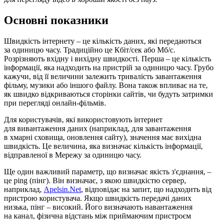
Основні показники
Швидкість інтернету – це кількість даних, які передаються
за одиницю часу. Традиційно це Кбіт/сек або Мб/с.
Розрізняють вхідну і вихідну швидкості. Перша – це кількість
інформації, яка надходить на пристрій за одиницю часу. Грубо
кажучи, від її величини залежить тривалість завантаження
фільму, музики або іншого файлу. Вона також впливає на те,
як швидко відкриваються сторінки сайтів, чи будуть затримки
при перегляді онлайн-фільмів.
Для користувачів, які використовують інтернет
для вивантаження даних (наприклад, для завантаження
в хмарні сховища, оновлення сайту), значення має вихідна
швидкість. Це величина, яка визначає кількість інформації,
відправленої в Мережу за одиницю часу.
Ще один важливий параметр, що визначає якість з'єднання, –
це рing (пінг). Він визначає, з якою швидкістю сервер,
наприклад,
Apelsin.Net
, відповідає на запит, що надходить від
пристрою користувача. Якщо швидкість передачі даних
низька, пінг – високий. Його визначають навантаження
на канал, фізична відстань між приймаючим пристроєм