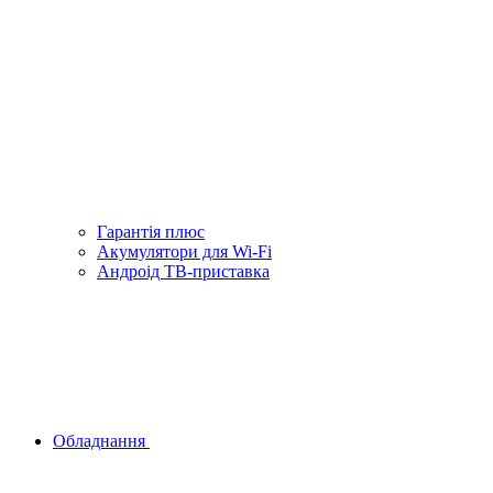
Гарантiя плюс
Акумулятори для Wi-Fi
Андроід ТВ-приставка
Обладнання