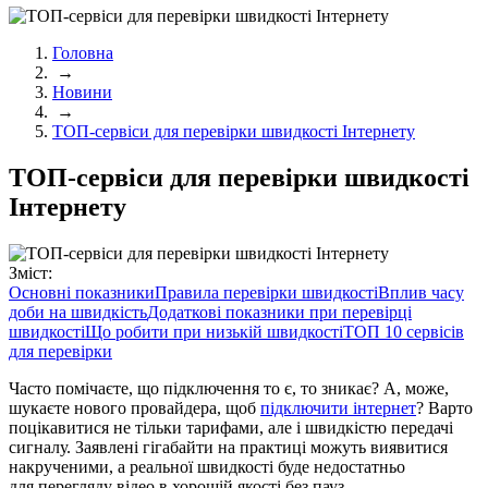
Головна
→
Новини
→
ТОП-сервіси для перевірки швидкості Інтернету
ТОП-сервіси для перевірки швидкості
Інтернету
Зміст:
Основні показники
Правила перевірки швидкості
Вплив часу
доби на швидкість
Додаткові показники при перевірці
швидкості
Що робити при низькій швидкості
ТОП 10 сервісів
для перевірки
Часто помічаєте, що підключення то є, то зникає? А, може,
шукаєте нового провайдера, щоб
підключити інтернет
? Варто
поцікавитися не тільки тарифами, але і швидкістю передачі
сигналу. Заявлені гігабайти на практиці можуть виявитися
накрученими, а реальної швидкості буде недостатньо
для перегляду відео в хорошій якості без пауз.