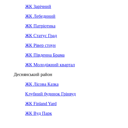
ЖК Зарічний
ЖК Лебединий
ЖК Патріотика
ЖК Статус Град
ЖК Рівер стоун
ЖК Південна Брама
ЖК Молодіжний квартал
Деснянський район
ЖК Лісова Казка
Клубний будинок Грінвуд
ЖК Finland Yard
ЖК Вуд Парк