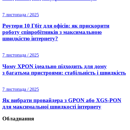
7 листопада / 2025
Роутери 10 Гбіт для офісів: як прискорити
роботу співробітників з максимальною
швидкістю інтернету?
7 листопада / 2025
Чому XPON ідеально підходить для дому
з багатьма пристроями: стабільність і швидкість
7 листопада / 2025
Як вибрати провайдера з GPON або XGS-PON
для максимальної швидкості інтернету
Обладнання