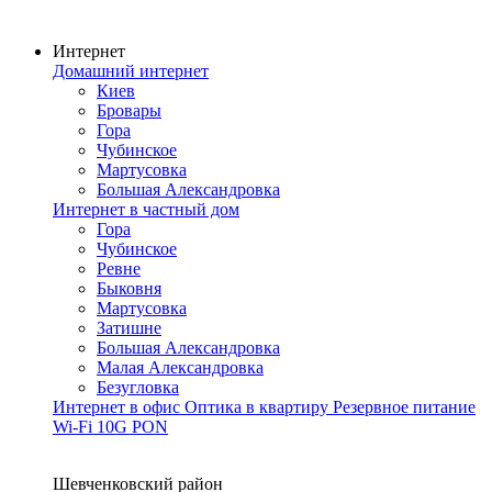
Интернет
Домашний интернет
Киев
Бровары
Гора
Чубинское
Мартусовка
Большая Александровка
Интернет в частный дом
Гора
Чубинское
Ревне
Быковня
Мартусовка
Затишне
Большая Александровка
Малая Александровка
Безугловка
Интернет в офис
Оптика в квартиру
Резервное питание
Wi-Fi
10G PON
Покрытие сети
Шевченковский район