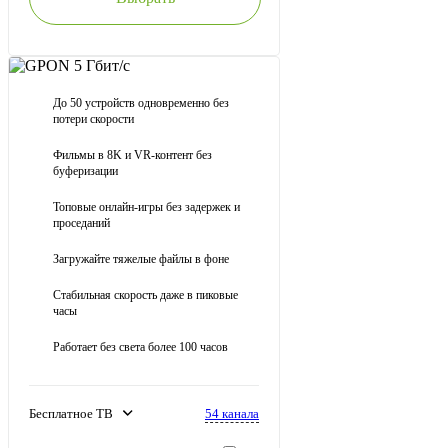
497
580
₴/мес .
₴/мес .
GPON 5 Гбит/с
До 50 устройств одновременно без
Выбрать
потери скорости
5000
Фильмы в 8K и VR-контент без
Мбит /с
буферизации
Топовые онлайн-игры без задержек и
проседаний
Загружайте тяжелые файлы в фоне
Стабильная скорость даже в пиковые
часы
Работает без света более 100 часов
54 канала
Бесплатное ТВ