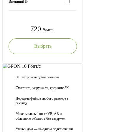
Внешний IP
720
₴/мес .
Выбрать
Акция
GPON 10 Гбит/с
50+ устройств одновременно
10000
Смотрите, загружайте, сдержите 8K
Мбит /с
Передача файлов любого размера в
секунду
Максимальный опыт VR, AR и
облачного гейминга без задержек
Умный дом — на одном подключении