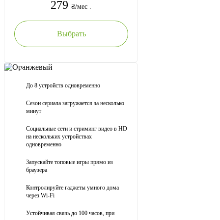
279
239
279
₴/мес .
₴/мес .
₴/мес .
54 канала
Бесплатное ТВ
Внешний IP
Выбрать
Выбрать
Акция
Акция
185
369
₴/мес .
₴/мес .
Оранжевый
Оранжевый
До 8 устройств одновременно
До 8 устройств одновременно
500
500
Выбрать
Сезон сериала загружается за несколько
Страницы открываются мгновенно
минут
Мбит /с
Мбит /с
Скачивание видео/фото без тормозов
Социальные сети и стриминг видео в HD
на нескольких устройствах
Акция
Фильм не зависнет на самом интересном
одновременно
месте
Мега 500
Професійний
PON - 500 Мбіт/с
Запускайте топовые игры прямо из
Сезон сериала загружается за несколько
500
браузера
минут
Стійкий зв'язок понад
100 годин
, при
відключенні електроенергії
Мбит /с
Контролируйте гаджеты умного дома
Социальные сети и стриминг видео в HD
через Wi-Fi
на нескольких устройствах
Безкоштовний сервісний виклик майстра
одновременно
Устойчивая связь до 100 часов, при
Підписка Megogo «Оптимальна»