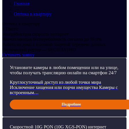
Главная
→
Оптика в квартиру
Оптика в квартиру
1 Гбит/с
Ультрабыстрая скорость интернет
Впечатляющая бесперебойность сигнала до 99,9%
Работа из дома с высокой защитой передачи данных
Оптический роутер — БЕСПЛАТНО
Оставить заявку
Установите камеры в любом помещении или на улице,
чтобы получать трансляцию онлайн на смартфон 24/7
Круглосуточный доступ из любой точки мира
Исключение хищения или порчи имущества Камеры с
встроенным…
Подробнее
Скоростной 10G PON (10G XGS-PON) интернет