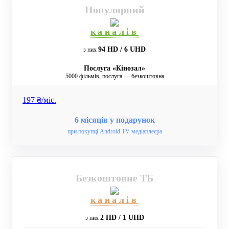
Популярний
каналів
94 HD / 6 UHD
з них
Послуга «Кінозал»
5000 фільмів, послуга — безкоштовна
197 ₴/мiс.
6 місяців у подарунок
при покупці Android.TV медіаплеєра
Безкоштовне ТБ
каналів
2 HD / 1 UHD
з них