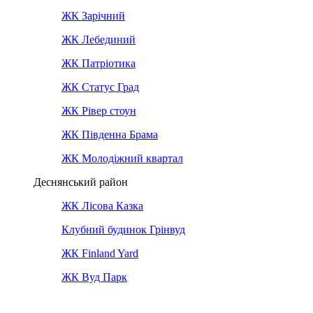
ЖК Зарічний
ЖК Лебединий
ЖК Патріотика
ЖК Статус Град
ЖК Рівер стоун
ЖК Південна Брама
ЖК Молодіжний квартал
Деснянський район
ЖК Лісова Казка
Клубний будинок Грінвуд
ЖК Finland Yard
ЖК Вуд Парк