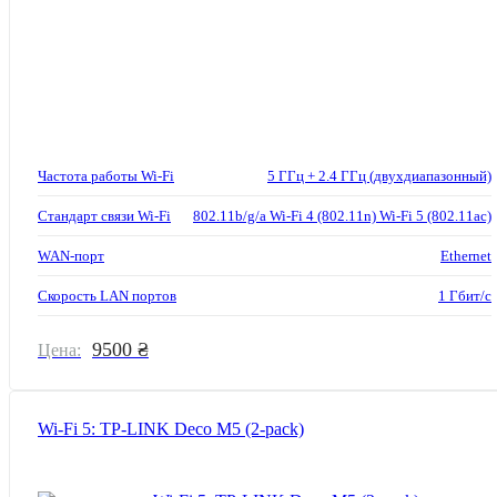
Частота работы Wi-Fi
5 ГГц + 2.4 ГГц (двухдиапазонный)
Стандарт связи Wi-Fi
802.11b/g/a Wi-Fi 4 (802.11n) Wi-Fi 5 (802.11ac)
WAN-порт
Ethernet
Скорость LAN портов
1 Гбит/с
9500 ₴
Цена:
Wi-Fi 5: TP-LINK Deco M5 (2-pack)