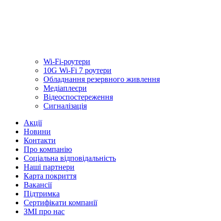
Wi-Fi-роутери
10G Wi-Fi 7 роутери
Обладнання резервного живлення
Медiаплеєри
Відеоспостереження
Сигналізація
Акції
Новини
Контакти
Про компанію
Соціальна відповідальність
Наші партнери
Карта покриття
Вакансії
Підтримка
Сертифікати компанії
ЗМІ про нас