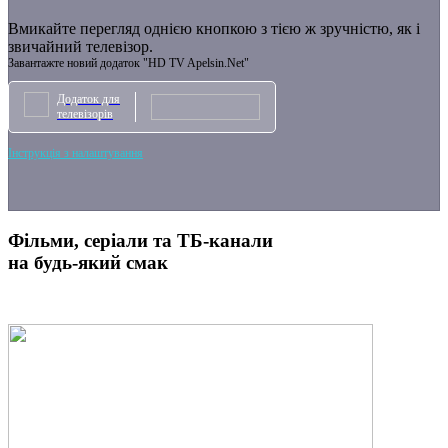
Вмикайте перегляд однією кнопкою з тією ж зручністю, як і
звичайний телевізор.
Завантажте новий додаток "HD TV Apelsin.Net"
Додаток для
телевізорів
Інструкція з налаштування
Фільми, серіали та ТБ-канали
на будь-який смак