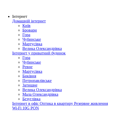
Інтернет
Домашній інтернет
Київ
Бровари
Гора
Чубинське
Мартусівка
Велика Олександрівка
Інтернет у приватний будинок
Гора
Чубинське
Ревне
Мартусівка
Биківня
Петропавлівське
Затишне
Велика Олександрівка
Мала Олександрівка
Безуглівка
Інтернет в офіс
Оптика в квартиру
Резервне живлення
Wi-Fi
10G PON
Покриття мережі