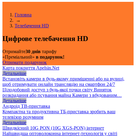
Головна
→
Телебачення HD
Цифрове телебачення HD
Отримайте
30 днів
тарифу
«Преміальний»
в подарунок!
Отримати подарунок
Карта покриття Apelsin.Net
Детальніше
Встановіть камери в будь-якому приміщенні або на вулиці,
щоб отримувати онлайн трансляцію на смартфон 24/7
Цілодобовий доступ з будь-якої точки світу Виняток
розкрадання або псування майна Камери з вбудованим…
Детальніше
Андроід ТВ-приставка
Компактна та продуктивна ТБ-приставка зробить ваш
телевізор розумним
Детальніше
Швидкісний 10G PON (10G XGS-PON) інтернет
Найшвидша оптоволоконна інтернет-технологія у світі