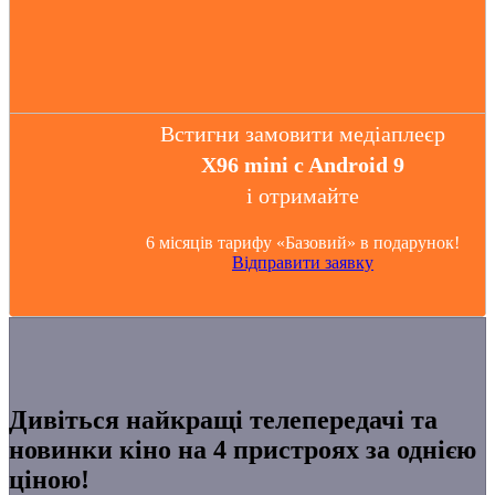
Встигни замовити медіаплеєр
X96 mini c Android 9
і отримайте
6 місяців тарифу «Базовий» в подарунок!
Відправити заявку
Дивіться найкращі телепередачі та
новинки кіно на 4 пристроях за однією
ціною!