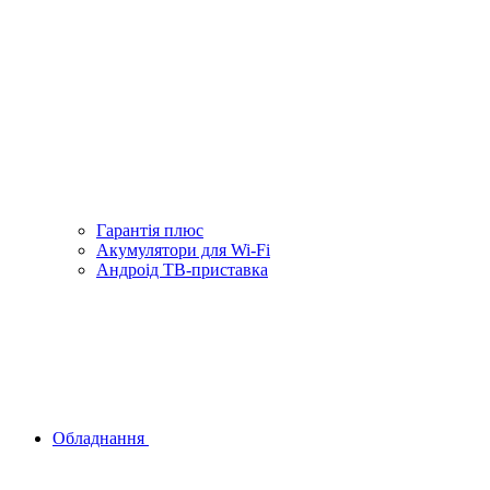
Гарантiя плюс
Акумулятори для Wi-Fi
Андроід ТВ-приставка
Обладнання