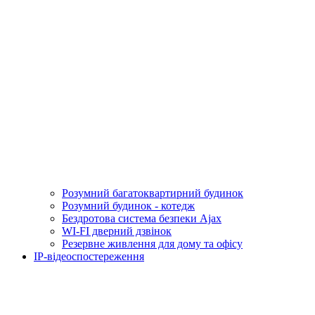
Розумний багатоквартирний будинок
Розумний будинок - котедж
Бездротова система безпеки Ajax
WI-FI дверний дзвінок
Резервне живлення для дому та офісу
IP-відеоспостереження