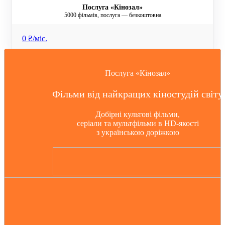
Послуга «Кінозал»
5000 фільмів, послуга — безкоштовна
0 ₴/мiс.
Послуга «Кінозал»
Фільми від найкращих кіностудій світу
Добірні культові фільми,
серіали та мультфільми в HD-якості
з українською доріжкою