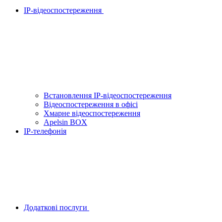
IP-відеоспостереження
Встановлення IP-відеоспостереження
Відеоспостереження в офісі
Хмарне відеоспостереження
Apelsin BOX
IP-телефонія
Додаткові послуги