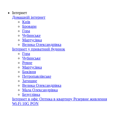
Інтернет
Домашній інтернет
Київ
Бровари
Гора
Чубинське
Мартусівка
Велика Олександрівка
Інтернет у приватний будинок
Гора
Чубинське
Ревне
Мартусівка
Биківня
Петропавлівське
Затишне
Велика Олександрівка
Мала Олександрівка
Безуглівка
Інтернет в офіс
Оптика в квартиру
Резервне живлення
Wi-Fi
10G PON
Покриття мережі